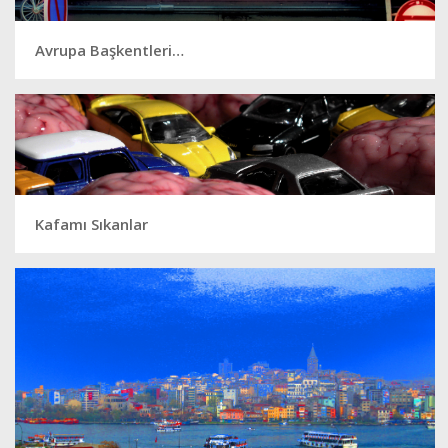
Avrupa Başkentleri…
Kafamı Sıkanlar