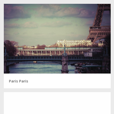
Paris Paris