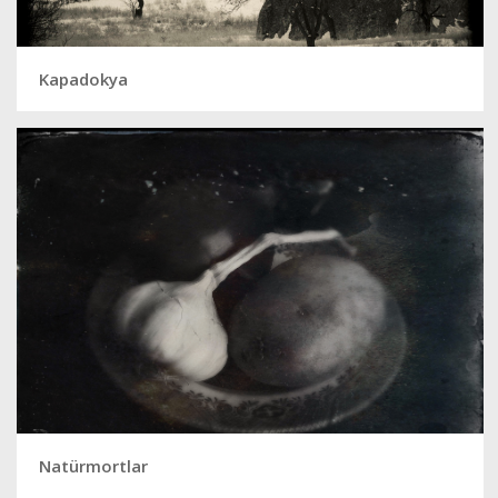
Kapadokya
Natürmortlar