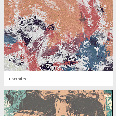
Portraits