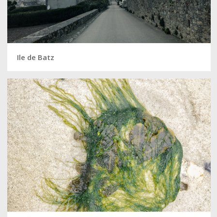
Ile de Batz