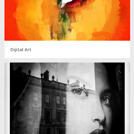
Dijital Art