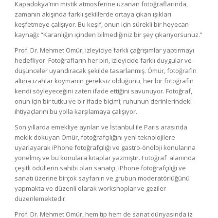
Kapadokya’nın mistik atmosferine uzanan fotoğraflarında,
zamanın akışında farklı şekillerde ortaya çıkan ışıkları
keşfetmeye çalışıyor. Bu keşif, onun için sürekli bir heyecan
kaynağı: “Karanlığın içinden bilmediğiniz bir şey çıkarıyorsunuz.”
Prof. Dr. Mehmet Ömür, izleyiciye farklı çağrışımlar yaptırmayı
hedefliyor. Fotoğrafların her biri, izleyicide farklı duygular ve
düşünceler uyandıracak şekilde tasarlanmış. Ömür, fotoğrafın
altına izahlar koymanın gereksiz olduğunu, her bir fotoğrafın
kendi söyleyeceğini zaten ifade ettiğini savunuyor. Fotoğraf,
onun için bir tutku ve bir ifade biçimi; ruhunun derinlerindeki
ihtiyaçlarını bu yolla karşılamaya çalışıyor.
Son yıllarda emekliye ayrılan ve İstanbul ile Paris arasında
mekik dokuyan Ömür, fotoğrafçılığını yeni teknolojilere
uyarlayarak iPhone fotoğrafçılığı ve gastro-önoloji konularına
yönelmiş ve bu konulara kitaplar yazmıştır. Fotoğraf alanında
çeşitli ödüllerin sahibi olan sanatçı, iPhone fotoğrafçılığı ve
sanatı üzerine birçok sayfanın ve grubun moderatörlüğünü
yapmakta ve düzenli olarak workshoplar ve geziler
düzenlemektedir.
Prof. Dr. Mehmet Ömür, hem tıp hem de sanat dünyasında iz