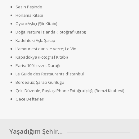
Sesin Peşinde
Horlama Kitabı
OyuncAşkçı (Şiir Kitabı)
Doğa, Nature İzlanda (Fotoğraf Kitabı)
Kadehteki Aşk: Şarap
L’amour est dans le verre; Le Vin
Kapadokya (Fotoğraf Kitabı)
Paris: 100 Lezzet Durağı
Le Guide des Restaurants d’Istanbul
Bordeaux; Şarap Günlüğü
Çek, Düzenle, Paylaş iPhone Fotoğrafçılığı (Remzi Kitabevi)
Gece Defterleri
Yaşadığım Şehir…