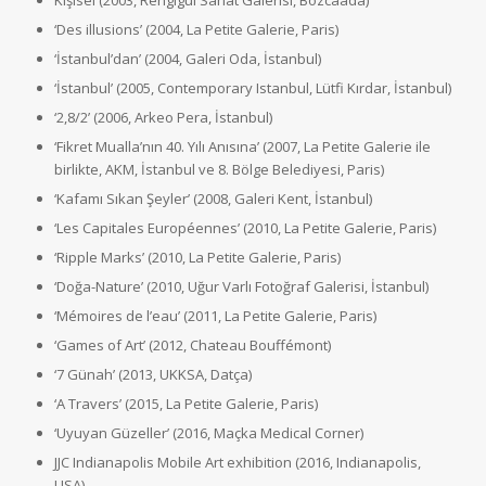
Kişisel (2003, Rengigül Sanat Galerisi, Bozcaada)
‘Des illusions’ (2004, La Petite Galerie, Paris)
‘İstanbul’dan’ (2004, Galeri Oda, İstanbul)
‘İstanbul’ (2005, Contemporary Istanbul, Lütfi Kırdar, İstanbul)
‘2,8/2’ (2006, Arkeo Pera, İstanbul)
‘Fikret Mualla’nın 40. Yılı Anısına’ (2007, La Petite Galerie ile
birlikte, AKM, İstanbul ve 8. Bölge Belediyesi, Paris)
‘Kafamı Sıkan Şeyler’ (2008, Galeri Kent, İstanbul)
‘Les Capitales Européennes’ (2010, La Petite Galerie, Paris)
‘Ripple Marks’ (2010, La Petite Galerie, Paris)
‘Doğa-Nature’ (2010, Uğur Varlı Fotoğraf Galerisi, İstanbul)
‘Mémoires de l’eau’ (2011, La Petite Galerie, Paris)
‘Games of Art’ (2012, Chateau Bouffémont)
‘7 Günah’ (2013, UKKSA, Datça)
‘A Travers’ (2015, La Petite Galerie, Paris)
‘Uyuyan Güzeller’ (2016, Maçka Medical Corner)
JJC Indianapolis Mobile Art exhibition (2016, Indianapolis,
USA)