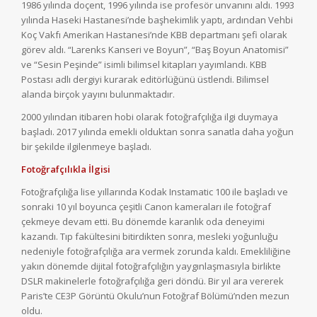
1986 yılında doçent, 1996 yılında ise profesör unvanını aldı. 1993
yılında Haseki Hastanesi’nde başhekimlik yaptı, ardından Vehbi
Koç Vakfı Amerikan Hastanesi’nde KBB departmanı şefi olarak
görev aldı. “Larenks Kanseri ve Boyun”, “Baş Boyun Anatomisi”
ve “Sesin Peşinde” isimli bilimsel kitapları yayımlandı. KBB
Postası adlı dergiyi kurarak editörlüğünü üstlendi. Bilimsel
alanda birçok yayını bulunmaktadır.
2000 yılından itibaren hobi olarak fotoğrafçılığa ilgi duymaya
başladı. 2017 yılında emekli olduktan sonra sanatla daha yoğun
bir şekilde ilgilenmeye başladı.
Fotoğrafçılıkla İlgisi
Fotoğrafçılığa lise yıllarında Kodak Instamatic 100 ile başladı ve
sonraki 10 yıl boyunca çeşitli Canon kameraları ile fotoğraf
çekmeye devam etti. Bu dönemde karanlık oda deneyimi
kazandı. Tıp fakültesini bitirdikten sonra, mesleki yoğunluğu
nedeniyle fotoğrafçılığa ara vermek zorunda kaldı. Emekliliğine
yakın dönemde dijital fotoğrafçılığın yaygınlaşmasıyla birlikte
DSLR makinelerle fotoğrafçılığa geri döndü. Bir yıl ara vererek
Paris’te CE3P Görüntü Okulu’nun Fotoğraf Bölümü’nden mezun
oldu.