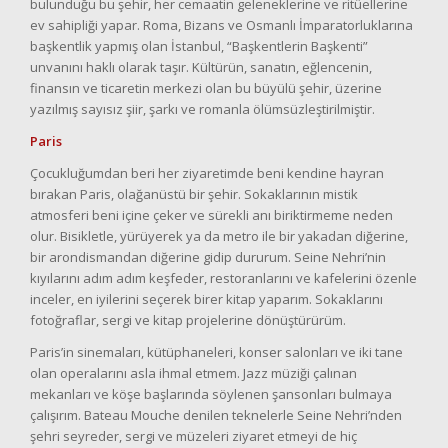
bulunduğu bu şehir, her cemaatin geleneklerine ve ritüellerine
ev sahipliği yapar. Roma, Bizans ve Osmanlı İmparatorluklarına
başkentlik yapmış olan İstanbul, “Başkentlerin Başkenti”
unvanını haklı olarak taşır. Kültürün, sanatın, eğlencenin,
finansın ve ticaretin merkezi olan bu büyülü şehir, üzerine
yazılmış sayısız şiir, şarkı ve romanla ölümsüzleştirilmiştir.
Paris
Çocukluğumdan beri her ziyaretimde beni kendine hayran
bırakan Paris, olağanüstü bir şehir. Sokaklarının mistik
atmosferi beni içine çeker ve sürekli anı biriktirmeme neden
olur. Bisikletle, yürüyerek ya da metro ile bir yakadan diğerine,
bir arondismandan diğerine gidip dururum. Seine Nehri’nin
kıyılarını adım adım keşfeder, restoranlarını ve kafelerini özenle
inceler, en iyilerini seçerek birer kitap yaparım. Sokaklarını
fotoğraflar, sergi ve kitap projelerine dönüştürürüm.
Paris’in sinemaları, kütüphaneleri, konser salonları ve iki tane
olan operalarını asla ihmal etmem. Jazz müziği çalınan
mekanları ve köşe başlarında söylenen şansonları bulmaya
çalışırım. Bateau Mouche denilen teknelerle Seine Nehri’nden
şehri seyreder, sergi ve müzeleri ziyaret etmeyi de hiç