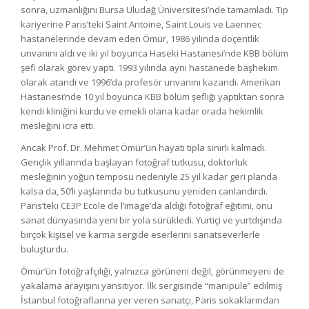
sonra, uzmanlığını Bursa Uludağ Üniversitesi’nde tamamladı. Tıp
kariyerine Paris’teki Saint Antoine, Saint Louis ve Laennec
hastanelerinde devam eden Ömür, 1986 yılında doçentlik
unvanını aldı ve iki yıl boyunca Haseki Hastanesi’nde KBB bölüm
şefi olarak görev yaptı. 1993 yılında aynı hastanede başhekim
olarak atandı ve 1996’da profesör unvanını kazandı. Amerikan
Hastanesi’nde 10 yıl boyunca KBB bölüm şefliği yaptıktan sonra
kendi kliniğini kurdu ve emekli olana kadar orada hekimlik
mesleğini icra etti.
Ancak Prof. Dr. Mehmet Ömür’ün hayatı tıpla sınırlı kalmadı.
Gençlik yıllarında başlayan fotoğraf tutkusu, doktorluk
mesleğinin yoğun temposu nedeniyle 25 yıl kadar geri planda
kalsa da, 50’li yaşlarında bu tutkusunu yeniden canlandırdı.
Paris’teki CE3P Ecole de l’image’da aldığı fotoğraf eğitimi, onu
sanat dünyasında yeni bir yola sürükledi. Yurtiçi ve yurtdışında
birçok kişisel ve karma sergide eserlerini sanatseverlerle
buluşturdu.
Ömür’ün fotoğrafçılığı, yalnızca görüneni değil, görünmeyeni de
yakalama arayışını yansıtıyor. İlk sergisinde “manipüle” edilmiş
İstanbul fotoğraflarına yer veren sanatçı, Paris sokaklarından