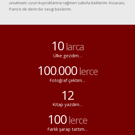
unutmam; uzun kuyruklarına rağmen sabırla beklerim. Kısacası,
Paris’e de derin bir sevgi beslerim.
10
larca
Ülke gezdim…
100
000
.
lerce
Fotoğraf çektim…
12
Kitap yazdım…
100
lerce
Farklı şarap tattım…