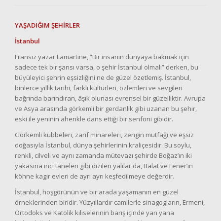
YAŞADIĞIM ŞEHİRLER
İstanbul
Fransız yazar Lamartine, “Bir insanın dünyaya bakmak için
sadece tek bir şansı varsa, o şehir İstanbul olmalı” derken, bu
büyüleyici şehrin eşsizliğini ne de güzel özetlemiş. İstanbul,
binlerce yıllık tarihi, farklı kültürleri, özlemleri ve sevgileri
bağrında barındıran, âşık olunası evrensel bir güzelliktir. Avrupa
ve Asya arasında görkemli bir gerdanlık gibi uzanan bu şehir,
eski ile yeninin ahenkle dans ettiği bir senfoni gibidir.
Görkemli kubbeleri, zarif minareleri, zengin mutfağı ve eşsiz
doğasıyla İstanbul, dünya şehirlerinin kraliçesidir. Bu soylu,
renkli, cilveli ve aynı zamanda mütevazı şehirde Boğaz’ın iki
yakasına inci taneleri gibi dizilen yalılar da, Balat ve Fener’in
köhne kagir evleri de ayrı ayrı keşfedilmeye değerdir.
İstanbul, hoşgörünün ve bir arada yaşamanın en güzel
örneklerinden biridir. Yüzyıllardır camilerle sinagogların, Ermeni,
Ortodoks ve Katolik kiliselerinin barış içinde yan yana