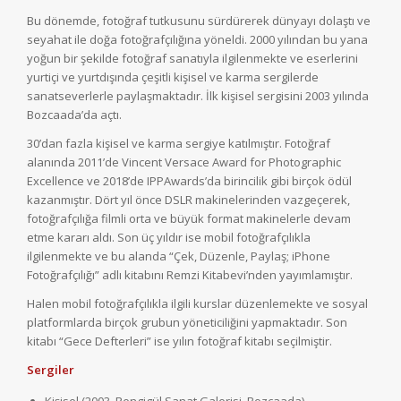
Bu dönemde, fotoğraf tutkusunu sürdürerek dünyayı dolaştı ve
seyahat ile doğa fotoğrafçılığına yöneldi. 2000 yılından bu yana
yoğun bir şekilde fotoğraf sanatıyla ilgilenmekte ve eserlerini
yurtiçi ve yurtdışında çeşitli kişisel ve karma sergilerde
sanatseverlerle paylaşmaktadır. İlk kişisel sergisini 2003 yılında
Bozcaada’da açtı.
30’dan fazla kişisel ve karma sergiye katılmıştır. Fotoğraf
alanında 2011’de Vincent Versace Award for Photographic
Excellence ve 2018’de IPPAwards’da birincilik gibi birçok ödül
kazanmıştır. Dört yıl önce DSLR makinelerinden vazgeçerek,
fotoğrafçılığa filmli orta ve büyük format makinelerle devam
etme kararı aldı. Son üç yıldır ise mobil fotoğrafçılıkla
ilgilenmekte ve bu alanda “Çek, Düzenle, Paylaş; iPhone
Fotoğrafçılığı” adlı kitabını Remzi Kitabevi’nden yayımlamıştır.
Halen mobil fotoğrafçılıkla ilgili kurslar düzenlemekte ve sosyal
platformlarda birçok grubun yöneticiliğini yapmaktadır. Son
kitabı “Gece Defterleri” ise yılın fotoğraf kitabı seçilmiştir.
Sergiler