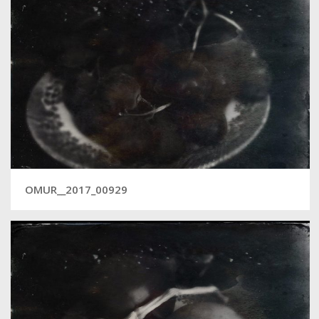
OMUR__2017_00929