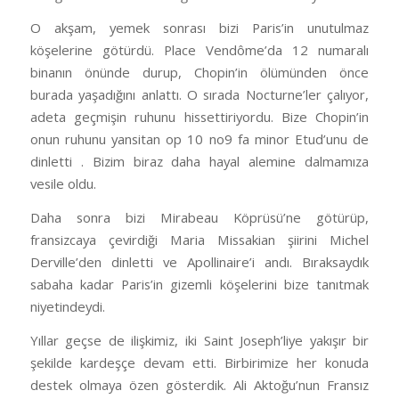
O akşam, yemek sonrası bizi Paris’in unutulmaz
köşelerine götürdü. Place Vendôme’da 12 numaralı
binanın önünde durup, Chopin’in ölümünden önce
burada yaşadığını anlattı. O sırada Nocturne’ler çalıyor,
adeta geçmişin ruhunu hissettiriyordu. Bize Chopin’in
onun ruhunu yansitan op 10 no9 fa minor Etud’unu de
dinletti . Bizim biraz daha hayal alemine dalmamıza
vesile oldu.
Daha sonra bizi Mirabeau Köprüsü’ne götürüp,
fransizcaya çevirdiği Maria Missakian şiirini Michel
Derville’den dinletti ve Apollinaire’i andı. Bıraksaydık
sabaha kadar Paris’in gizemli köşelerini bize tanıtmak
niyetindeydi.
Yıllar geçse de ilişkimiz, iki Saint Joseph’liye yakışır bir
şekilde kardeşçe devam etti. Birbirimize her konuda
destek olmaya özen gösterdik. Ali Aktoğu’nun Fransız