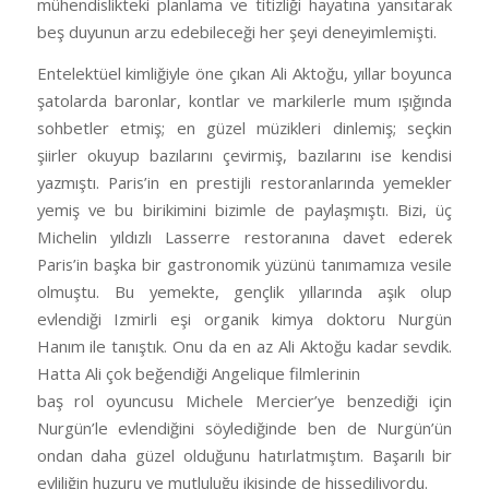
mühendislikteki planlama ve titizliği hayatına yansıtarak
beş duyunun arzu edebileceği her şeyi deneyimlemişti.
Entelektüel kimliğiyle öne çıkan Ali Aktoğu, yıllar boyunca
şatolarda baronlar, kontlar ve markilerle mum ışığında
sohbetler etmiş; en güzel müzikleri dinlemiş; seçkin
şiirler okuyup bazılarını çevirmiş, bazılarını ise kendisi
yazmıştı. Paris’in en prestijli restoranlarında yemekler
yemiş ve bu birikimini bizimle de paylaşmıştı. Bizi, üç
Michelin yıldızlı Lasserre restoranına davet ederek
Paris’in başka bir gastronomik yüzünü tanımamıza vesile
olmuştu. Bu yemekte, gençlik yıllarında aşık olup
evlendiği Izmirli eşi organik kimya doktoru Nurgün
Hanım ile tanıştık. Onu da en az Ali Aktoğu kadar sevdik.
Hatta Ali çok beğendiği Angelique filmlerinin
baş rol oyuncusu Michele Mercier’ye benzediği için
Nurgün’le evlendiğini söylediğinde ben de Nurgün’ün
ondan daha güzel olduğunu hatırlatmıştım. Başarılı bir
evliliğin huzuru ve mutluluğu ikisinde de hissediliyordu.