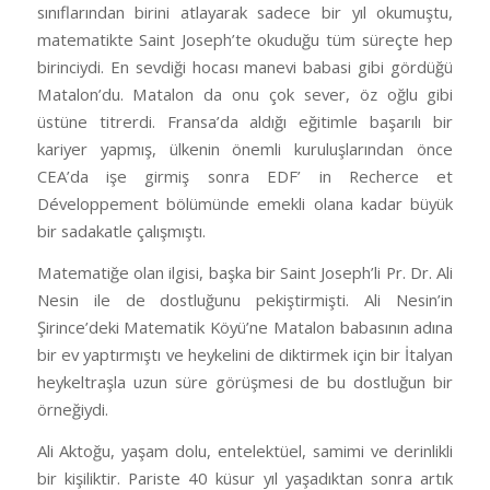
sınıflarından birini atlayarak sadece bir yıl okumuştu,
matematikte Saint Joseph’te okuduğu tüm süreçte hep
birinciydi. En sevdiği hocası manevi babasi gibi gördüğü
Matalon’du. Matalon da onu çok sever, öz oğlu gibi
üstüne titrerdi. Fransa’da aldığı eğitimle başarılı bir
kariyer yapmış, ülkenin önemli kuruluşlarından önce
CEA’da işe girmiş sonra EDF’ in Recherce et
Développement bölümünde emekli olana kadar büyük
bir sadakatle çalışmıştı.
Matematiğe olan ilgisi, başka bir Saint Joseph’li Pr. Dr. Ali
Nesin ile de dostluğunu pekiştirmişti. Ali Nesin’in
Şirince’deki Matematik Köyü’ne Matalon babasının adına
bir ev yaptırmıştı ve heykelini de diktirmek için bir İtalyan
heykeltraşla uzun süre görüşmesi de bu dostluğun bir
örneğiydi.
Ali Aktoğu, yaşam dolu, entelektüel, samimi ve derinlikli
bir kişiliktir. Pariste 40 küsur yıl yaşadıktan sonra artık