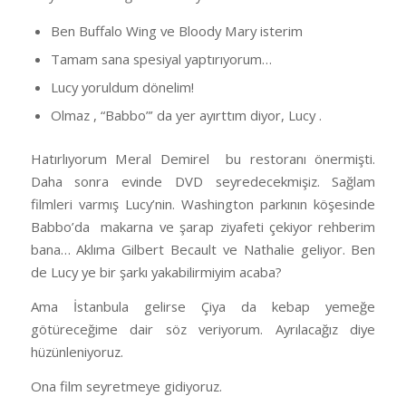
Ben Buffalo Wing ve Bloody Mary isterim
Tamam sana spesiyal yaptırıyorum…
Lucy yoruldum dönelim!
Olmaz , “Babbo”’ da yer ayırttım diyor, Lucy .
Hatırlıyorum Meral Demirel bu restoranı önermişti.
Daha sonra evinde DVD seyredecekmişiz. Sağlam
filmleri varmış Lucy’nin. Washington parkının köşesinde
Babbo’da makarna ve şarap ziyafeti çekiyor rehberim
bana… Aklıma Gilbert Becault ve Nathalie geliyor. Ben
de Lucy ye bir şarkı yakabilirmiyim acaba?
Ama İstanbula gelirse Çiya da kebap yemeğe
götüreceğime dair söz veriyorum. Ayrılacağız diye
hüzünleniyoruz.
Ona film seyretmeye gidiyoruz.