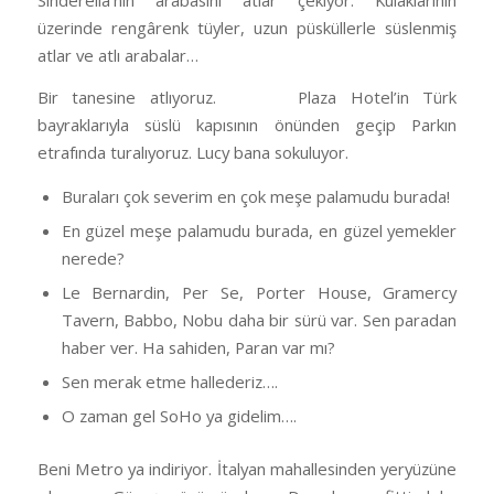
üzerinde rengârenk tüyler, uzun püsküllerle süslenmiş
atlar ve atlı arabalar…
Bir tanesine atlıyoruz. Plaza Hotel’in Türk
bayraklarıyla süslü kapısının önünden geçip Parkın
etrafında turalıyoruz. Lucy bana sokuluyor.
Buraları çok severim en çok meşe palamudu burada!
En güzel meşe palamudu burada, en güzel yemekler
nerede?
Le Bernardin, Per Se, Porter House, Gramercy
Tavern, Babbo, Nobu daha bir sürü var. Sen paradan
haber ver. Ha sahiden, Paran var mı?
Sen merak etme hallederiz….
O zaman gel SoHo ya gidelim….
Beni Metro ya indiriyor. İtalyan mahallesinden yeryüzüne