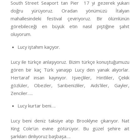
South Street Seaport tan Pier 17 yi gezerek yukarı
doğru yürüyoruz. Oradan yönümüzü İtalyan
mahallesindeki festival çeviriyoruz. Bir ölümlünün
görebileceği en büyük etin nasıl piştiğine şahit
oluyorum.
Lucy iştahım kaçıyor.
Lucy ile türkçe anlaşıyoruz. Bizim türkçe konuştuğumuzu
gören bir kaç Türk yanaşıp Lucy den yanak alıyorlar.
Hertaraf insan kaynıyor. Işveçliler, Hintliler, Çekik
gözlüler, Obezler, Sarıbenizliler, Aids’liler, Gayler,
Zenciler…..
Lucy kurtar beni….
Lucy beni deniz taksiye atıp Brooklyne çıkarıyor. Nat
King Cole’ün evine götürüyor. Bu güzel şehire ait
şarkıları dinliyoruz başbaşa….