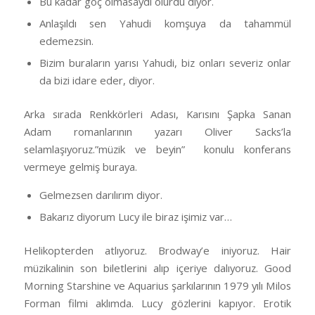
Bu kadar göç olmasaydı olurdu diyor.
Anlaşıldı sen Yahudi komşuya da tahammül
edemezsin.
Bizim buraların yarısı Yahudi, biz onları severiz onlar
da bizi idare eder, diyor.
Arka sırada Renkkörleri Adası, Karısını Şapka Sanan
Adam romanlarının yazarı Oliver Sacks’la
selamlaşıyoruz.”müzik ve beyin” konulu konferans
vermeye gelmiş buraya.
Gelmezsen darılırım diyor.
Bakarız diyorum Lucy ile biraz işimiz var…
Helikopterden atlıyoruz. Brodway’e iniyoruz. Hair
müzikalinin son biletlerini alıp içeriye dalıyoruz. Good
Morning Starshine ve Aquarius şarkılarının 1979 yılı Milos
Forman filmi aklımda. Lucy gözlerini kapıyor. Erotik