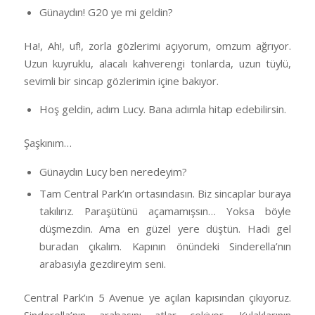
Günaydın! G20 ye mi geldin?
Ha!, Ah!, uf!, zorla gözlerimi açıyorum, omzum ağrıyor.
Uzun kuyruklu, alacalı kahverengi tonlarda, uzun tüylü,
sevimli bir sincap gözlerimin içine bakıyor.
Hoş geldin, adım Lucy. Bana adımla hitap edebilirsin.
Şaşkınım…
Günaydın Lucy ben neredeyim?
Tam Central Park’ın ortasındasın. Biz sincaplar buraya
takılırız. Paraşütünü açamamışsın… Yoksa böyle
düşmezdin. Ama en güzel yere düştün. Hadi gel
buradan çıkalım. Kapının önündeki Sinderella’nın
arabasıyla gezdireyim seni.
Central Park’ın 5 Avenue ye açılan kapısından çıkıyoruz.
Sinderella’nın arabasını atlar çekiyor. Kulaklarının