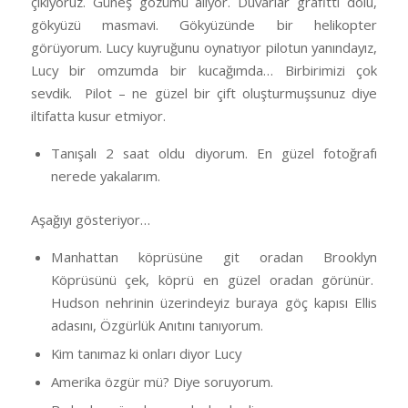
çıkıyoruz. Güneş gözümü alıyor. Duvarlar grafitti dolu,
gökyüzü masmavi. Gökyüzünde bir helikopter
görüyorum. Lucy kuyruğunu oynatıyor pilotun yanındayız,
Lucy bir omzumda bir kucağımda… Birbirimizi çok
sevdik. Pilot – ne güzel bir çift oluşturmuşsunuz diye
iltifatta kusur etmiyor.
Tanışalı 2 saat oldu diyorum. En güzel fotoğrafı
nerede yakalarım.
Aşağıyı gösteriyor…
Manhattan köprüsüne git oradan Brooklyn
Köprüsünü çek, köprü en güzel oradan görünür.
Hudson nehrinin üzerindeyiz buraya göç kapısı Ellis
adasını, Özgürlük Anıtını tanıyorum.
Kim tanımaz ki onları diyor Lucy
Amerika özgür mü? Diye soruyorum.