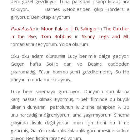
beni güzel gezdiriyor. Luna park’dan çıkarıp kitapçılara
sokuyor.. Barnes &Nobles’den çıkıp Borders a
giriyoruz. Ben kitap alıyorum
Paul Auster
in
Moon Palace
,
J. D. Salinger
in
The Catcher
in the Rye
,
Tom Robbins
in
Skinny Legs and All
romanlarını seçiyorum. Yolda okurum
Oku oku adam olursun!!!! Lucy benimle dalga geçiyor.
Geçen hafta SoHo dan ve Beşinci caddeden
çıkaramadığı Füsun hanıma şehri gezdirememiş. So Ho
dünyanın moda merkeziymiş.
Lucy beni sinemaya götürüyor. Dünyanın sorunlarına
karşı hassas kılmak itiyormuş. “Fuel” filminde bu büyük
ülkenin dünyanın petrolünün % 2 sine sahipken % 30
unu harcadığını öğreniyorum ama şaşırmıyorum. Sinema
çıkışında fıstık dağıtıyorlar onun için beni bu filme
getirmiş, Gala’nın kalabalık kalabalık görünmesine katkım
oluyor. Ben fıstığa itiraz ediyorum.