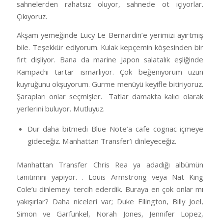
sahnelerden rahatsız oluyor, sahnede ot içiyorlar.
Çıkıyoruz.
Akşam yemeğinde Lucy Le Bernardin’e yerimizi ayırtmış
bile. Teşekkür ediyorum. Kulak kepçemin köşesinden bir
fırt dişliyor. Bana da marine Japon salatalık eşliğinde
Kampachi tartar ısmarlıyor. Çok beğeniyorum uzun
kuyruğunu okşuyorum. Gurme menüyü keyifle bitiriyoruz.
Şarapları onlar seçmişler. Tatlar damakta kalıcı olarak
yerlerini buluyor. Mutluyuz.
Dur daha bitmedi Blue Note’a cafe cognac içmeye
gideceğiz. Manhattan Transfer’i dinleyeceğiz.
Manhattan Transfer Chris Rea ya adadığı albümün
tanıtımını yapıyor. . Louis Armstrong veya Nat King
Cole’u dinlemeyi tercih ederdik. Buraya en çok onlar mı
yakışırlar? Daha niceleri var; Duke Ellington, Billy Joel,
Simon ve Garfunkel, Norah Jones, Jennifer Lopez,