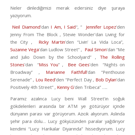
Neler dinlediğimizi merak edersiniz diye şuraya
yazıyorum.
Neil Diamond
’dan
I Am, I Said
“, ”
Jennifer Lopez
’den
Jenny From The Block , Stevie Wonder’dan Living for
the City ,
Ricky Martin
’den “Livin’ La Vida Loca”,
Suzanne Vega
’dan Ludlow Street” ,
Paul Simon
’dan “Me
and Julio Down by the Schoolyard” ,
The Rolling
Stones
’dan “
Miss You
” ,
Bee Gees
’den “Nights on
Broadway” ,
Marianne Faithfull
’dan “Penthouse
Serenade” ,
Lou Reed
’den “Perfect Day ,
Bob Dylan
’dan
Positively 4th Street” ,
Kenny G
’den Tribeca” …..
Paramız azalınca Lucy beni Wall Street’in soğuk
gökdelenleri arasında bir ATM ye götürüyor içinde
dünyanın parası var görüyorum. Azıcık alıyorum. Aslında
şehir para dolu… Lucy gökyüzünden paralar yağdırıyor
kendimi “Lucy Harikalar Diyarında” hissediyorum. Lucy