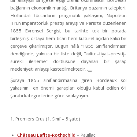
bağlarının ekonomik mantığı, Britanya pazarının talepleri,
Hollandalı tüccarların pragmatik yaklaşımı, Napoléon
III’ün imparatorluk prestiji arayışı ve Paris’te düzenlenen
1855 Evrensel Sergisi, bu tarihte tek bir potada
birleşmiş; ortaya hem ticari hem kültürel açıdan kalıcı bir
çerçeve çıkarılmıştır. Bugün hâlâ “1855 Sınıflandırması”
dendiğinde, yalnızca bir liste değil, “kalite–fiyat–prestij–
sürekli ilerleme” dörtlüsüne dayanan bir şarap
medeniyeti anlayışı kastedilmektedir.
Şuraya 1855 sınıflandırmasına giren Bordeaux sol
yakasının en önemli şarapları olduğu kabul edilen 61
şarabı kategorilerine göre sıralayayım.
1. Premiers Crus (1. Sınıf – 5 şato)
Château Lafite-Rothschild
– Pauillac