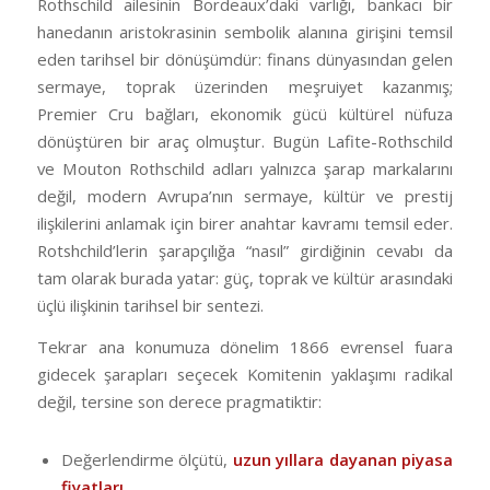
Rothschild ailesinin Bordeaux’daki varlığı, bankacı bir
hanedanın aristokrasinin sembolik alanına girişini temsil
eden tarihsel bir dönüşümdür: finans dünyasından gelen
sermaye, toprak üzerinden meşruiyet kazanmış;
Premier Cru bağları, ekonomik gücü kültürel nüfuza
dönüştüren bir araç olmuştur. Bugün Lafite-Rothschild
ve Mouton Rothschild adları yalnızca şarap markalarını
değil, modern Avrupa’nın sermaye, kültür ve prestij
ilişkilerini anlamak için birer anahtar kavramı temsil eder.
Rotshchild’lerin şarapçılığa “nasıl” girdiğinin cevabı da
tam olarak burada yatar: güç, toprak ve kültür arasındaki
üçlü ilişkinin tarihsel bir sentezi.
Tekrar ana konumuza dönelim 1866 evrensel fuara
gidecek şarapları seçecek Komitenin yaklaşımı radikal
değil, tersine son derece pragmatiktir:
Değerlendirme ölçütü,
uzun yıllara dayanan piyasa
fiyatları
,