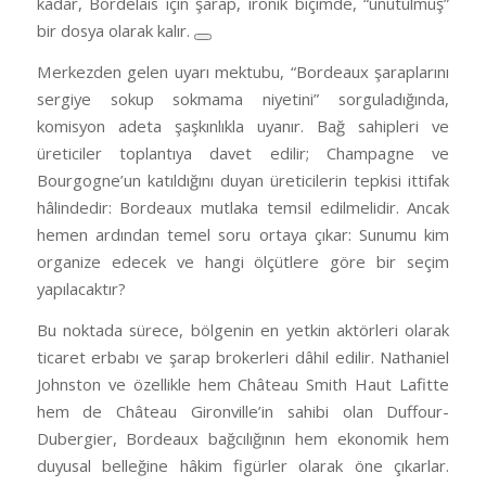
kadar, Bordelais için şarap, ironik biçimde, “unutulmuş”
bir dosya olarak kalır.
Merkezden gelen uyarı mektubu, “Bordeaux şaraplarını
sergiye sokup sokmama niyetini” sorguladığında,
komisyon adeta şaşkınlıkla uyanır. Bağ sahipleri ve
üreticiler toplantıya davet edilir; Champagne ve
Bourgogne’un katıldığını duyan üreticilerin tepkisi ittifak
hâlindedir: Bordeaux mutlaka temsil edilmelidir. Ancak
hemen ardından temel soru ortaya çıkar: Sunumu kim
organize edecek ve hangi ölçütlere göre bir seçim
yapılacaktır?
Bu noktada sürece, bölgenin en yetkin aktörleri olarak
ticaret erbabı ve şarap brokerleri dâhil edilir. Nathaniel
Johnston ve özellikle hem Château Smith Haut Lafitte
hem de Château Gironville’in sahibi olan Duffour-
Dubergier, Bordeaux bağcılığının hem ekonomik hem
duyusal belleğine hâkim figürler olarak öne çıkarlar.