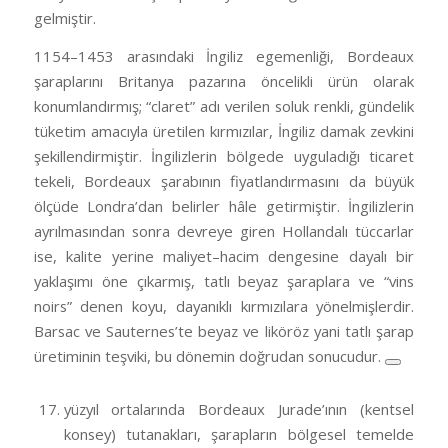
gelmiştir.
1154–1453 arasındaki İngiliz egemenliği, Bordeaux
şaraplarını Britanya pazarına öncelikli ürün olarak
konumlandırmış; “claret” adı verilen soluk renkli, gündelik
tüketim amacıyla üretilen kırmızılar, İngiliz damak zevkini
şekillendirmiştir. İngilizlerin bölgede uyguladığı ticaret
tekeli, Bordeaux şarabının fiyatlandırmasını da büyük
ölçüde Londra’dan belirler hâle getirmiştir. İngilizlerin
ayrılmasından sonra devreye giren Hollandalı tüccarlar
ise, kalite yerine maliyet–hacim dengesine dayalı bir
yaklaşımı öne çıkarmış, tatlı beyaz şaraplara ve “vins
noirs” denen koyu, dayanıklı kırmızılara yönelmişlerdir.
Barsac ve Sauternes’te beyaz ve liköröz yani tatlı şarap
üretiminin teşviki, bu dönemin doğrudan sonucudur.
yüzyıl ortalarında Bordeaux Jurade’ının (kentsel
konsey) tutanakları, şarapların bölgesel temelde