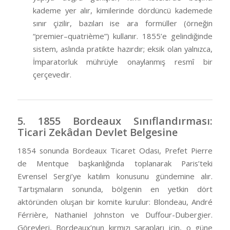
kademe yer alır, kimilerinde dördüncü kademede
sınır çizilir, bazıları ise ara formüller (örneğin
“premier–quatrième”) kullanır. 1855’e gelindiğinde
sistem, aslında pratikte hazırdır; eksik olan yalnızca,
İmparatorluk mührüyle onaylanmış resmî bir
çerçevedir.
5. 1855 Bordeaux Sınıflandırması:
Ticari Zekâdan Devlet Belgesine
1854 sonunda Bordeaux Ticaret Odası, Prefet Pierre
de Mentque başkanlığında toplanarak Paris’teki
Evrensel Sergi’ye katılım konusunu gündemine alır.
Tartışmaların sonunda, bölgenin en yetkin dört
aktöründen oluşan bir komite kurulur: Blondeau, André
Férrière, Nathaniel Johnston ve Duffour-Dubergier.
Görevleri, Bordeaux’nun kırmızı şarapları için, o güne