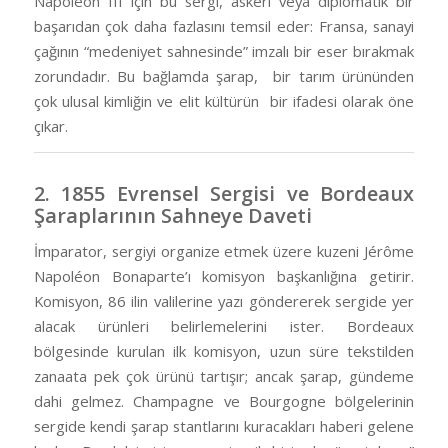
Napoléon III için bu sergi, askeri veya diplomatik bir
başarıdan çok daha fazlasını temsil eder: Fransa, sanayi
çağının “medeniyet sahnesinde” imzalı bir eser bırakmak
zorundadır. Bu bağlamda şarap, bir tarım ürününden
çok ulusal kimliğin ve elit kültürün bir ifadesi olarak öne
çıkar.
2. 1855 Evrensel Sergisi ve Bordeaux
Şaraplarının Sahneye Daveti
İmparator, sergiyi organize etmek üzere kuzeni Jérôme
Napoléon Bonaparte’ı komisyon başkanlığına getirir.
Komisyon, 86 ilin valilerine yazı göndererek sergide yer
alacak ürünleri belirlemelerini ister. Bordeaux
bölgesinde kurulan ilk komisyon, uzun süre tekstilden
zanaata pek çok ürünü tartışır; ancak şarap, gündeme
dahi gelmez. Champagne ve Bourgogne bölgelerinin
sergide kendi şarap stantlarını kuracakları haberi gelene