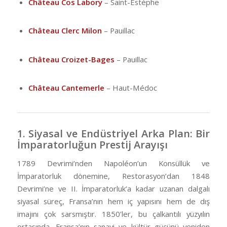
Château Cos Labory
– Saint-Estèphe
Château Clerc Milon
– Pauillac
Château Croizet-Bages
– Pauillac
Château Cantemerle
– Haut-Médoc
1. Siyasal ve Endüstriyel Arka Plan: Bir
İmparatorluğun Prestij Arayışı
1789 Devrimi’nden Napoléon’un Konsüllük ve
İmparatorluk dönemine, Restorasyon’dan 1848
Devrimi’ne ve II. İmparatorluk’a kadar uzanan dalgalı
siyasal süreç, Fransa’nın hem iç yapısını hem de dış
imajını çok sarsmıştır. 1850’ler, bu çalkantılı yüzyılın
ortasında, Fransa’nın sanayi ve kültür gücünü yeniden