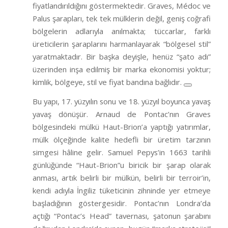
fiyatlandırıldığını göstermektedir. Graves, Médoc ve
Palus şarapları, tek tek mülklerin değil, geniş coğrafi
bölgelerin adlarıyla anılmakta; tüccarlar, farklı
üreticilerin şaraplarını harmanlayarak “bölgesel stil”
yaratmaktadır. Bir başka deyişle, henüz “şato adı”
üzerinden inşa edilmiş bir marka ekonomisi yoktur;
kimlik, bölgeye, stil ve fiyat bandına bağlıdır.
Bu yapı, 17. yüzyılın sonu ve 18. yüzyıl boyunca yavaş
yavaş dönüşür. Arnaud de Pontac’nın Graves
bölgesindeki mülkü Haut-Brion’a yaptığı yatırımlar,
mülk ölçeğinde kalite hedefli bir üretim tarzının
simgesi hâline gelir. Samuel Pepys’in 1663 tarihli
günlüğünde “Haut-Brion”u biricik bir şarap olarak
anması, artık belirli bir mülkün, belirli bir terroir’in,
kendi adıyla İngiliz tüketicinin zihninde yer etmeye
başladığının göstergesidir. Pontac’nın Londra’da
açtığı “Pontac’s Head” tavernası, şatonun şarabını