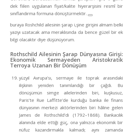
dek fiilen uygulanan fiyat/kalite hiyerarşisini resmî bir
sınıflandırma formuna dönüştürmektir.
buraya Roshchild ailesinin şarap i,şine girişini almam belki
yazıyı uzatacak ama meraklısında da bence güzel bir ek
bilgi olacaktır diye düşünüyorum.
Rothschild Ailesinin Şarap Dünyasına Girişi:
Ekonomik Sermayeden Aristokratik
Terroya Uzanan Bir Dönüşüm
yüzyıl Avrupa’sı, sermaye ile toprak arasındaki
ilişkinin yeniden tanımlandığı bir çağdı. Bu
dönüşümün simge ailelerinden biri, kuşkusuz,
Paris’te Rue Laffitte’de kurduğu banka ile finans
dünyasının merkezi aktörlerinden biri hâline gelen
James de Rothschild’di (1792–1868). Bankacılık
alanında elde ettiği güç, ona yalnızca ekonomik bir
nüfuz kazandırmakla kalmadı; aynı zamanda