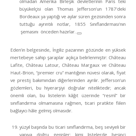
olmadan Amerika Birleşik devletlerinin Paris teki
büyükelçisi olan Thomas Jefferson’un 1787’deki
Bordeaux ya yaptığı ve aylar süren gezisinden sonra
tuttuğu ayrıntılı notlar, 1855 Sınıflandırması’nın
şemasını önceden hazırlar.
Eden’in belgesinde, İngiliz pazarının gözünde en yüksek
mertebeye sahip şaraplar açıkça belirlenmiştir: Château
Lafite, Château Latour, Château Margaux ve Château
Haut-Brion, “premier cru” mantığının nüvesi olarak, fiyat
ve prestij bakımından diğerlerinden ayrılır. Jefferson’un
gözlemleri, bu hiyerarşiyi doğrular niteliktedir; ancak
önemli olan, bu listelerin kâğıt üzerinde “resmî” bir
sınıflandırma olmamasına rağmen, ticari pratikte fiilen
bağlayıcı hâle gelmiş olmasıdır.
yüzyıl başında bu ticari sınıflandırma, beş seviyeli bir
yapıya doğru genişler; kimi listelerde beşinci