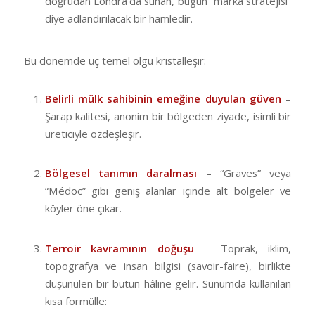
doğrudan Londra’da sunan, bugün “marka stratejisi”
diye adlandırılacak bir hamledir.
Bu dönemde üç temel olgu kristalleşir:
Belirli mülk sahibinin emeğine duyulan güven
–
Şarap kalitesi, anonim bir bölgeden ziyade, isimli bir
üreticiyle özdeşleşir.
Bölgesel tanımın daralması
– “Graves” veya
“Médoc” gibi geniş alanlar içinde alt bölgeler ve
köyler öne çıkar.
Terroir kavramının doğuşu
– Toprak, iklim,
topografya ve insan bilgisi (savoir-faire), birlikte
düşünülen bir bütün hâline gelir. Sunumda kullanılan
kısa formülle: