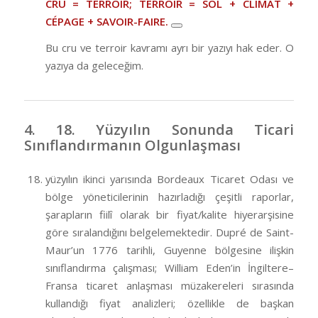
CRU = TERROIR; TERROIR = SOL + CLIMAT +
CÉPAGE + SAVOIR-FAIRE.
Bu cru ve terroir kavramı ayrı bir yazıyı hak eder. O
yazıya da geleceğim.
4. 18. Yüzyılın Sonunda Ticari
Sınıflandırmanın Olgunlaşması
yüzyılın ikinci yarısında Bordeaux Ticaret Odası ve
bölge yöneticilerinin hazırladığı çeşitli raporlar,
şarapların fiilî olarak bir fiyat/kalite hiyerarşisine
göre sıralandığını belgelemektedir. Dupré de Saint-
Maur’un 1776 tarihli, Guyenne bölgesine ilişkin
sınıflandırma çalışması; William Eden’in İngiltere–
Fransa ticaret anlaşması müzakereleri sırasında
kullandığı fiyat analizleri; özellikle de başkan