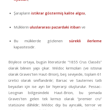
Şarapların
istikrar göstermiş kalite algısı
,
Mülklerin
uluslararası pazardaki itibarı
ve
Bu mülklerde gözlenen
sürekli ilerleme
kapasitesidir.
Böylece ortaya, bugün literatürde “1855 Crus Classés”
olarak bilinen yapı çıkar. Médoc kırmızıları (ve istisnai
olarak Graves’ten Haut-Brion), beş seviyede, toplam 61
üretici olarak sınıflandırılır; Barsac ve Sauternes tatlı
beyazları için ise ayrı bir hiyerarşi oluşturulur. Pessac-
Leognan bölgesindeki Haut-Brion, bu şemada
Graves’ten gelen tek kırmızı olarak “premier cru”
statüsüne dâhildir; Médoc dışı bu ayrıcalık, terroir ve