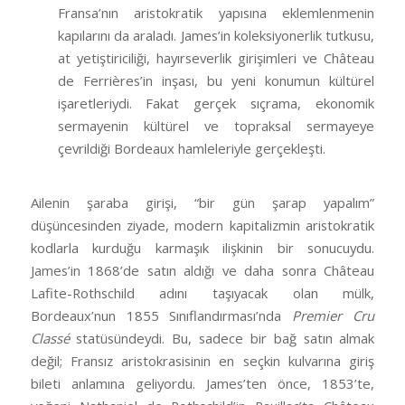
Fransa’nın aristokratik yapısına eklemlenmenin
kapılarını da araladı. James’in koleksiyonerlik tutkusu,
at yetiştiriciliği, hayırseverlik girişimleri ve Château
de Ferrières’in inşası, bu yeni konumun kültürel
işaretleriydi. Fakat gerçek sıçrama, ekonomik
sermayenin kültürel ve topraksal sermayeye
çevrildiği Bordeaux hamleleriyle gerçekleşti.
Ailenin şaraba girişi, “bir gün şarap yapalım”
düşüncesinden ziyade, modern kapitalizmin aristokratik
kodlarla kurduğu karmaşık ilişkinin bir sonucuydu.
James’in 1868’de satın aldığı ve daha sonra Château
Lafite-Rothschild adını taşıyacak olan mülk,
Bordeaux’nun 1855 Sınıflandırması’nda
Premier Cru
Classé
statüsündeydi. Bu, sadece bir bağ satın almak
değil; Fransız aristokrasisinin en seçkin kulvarına giriş
bileti anlamına geliyordu. James’ten önce, 1853’te,