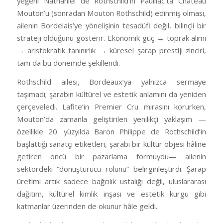
yeğeni Nathaniel de Rothschild’in Pauillac’ta Château
Mouton’u (sonradan Mouton Rothschild) edinmiş olması,
ailenin Bordelais’ye yönelişinin tesadüfi değil, bilinçli bir
strateji olduğunu gösterir. Ekonomik güç → toprak alımı
→ aristokratik tanınırlık → küresel şarap prestiji zinciri,
tam da bu dönemde şekillendi.
Rothschild ailesi, Bordeaux’ya yalnızca sermaye
taşımadı; şarabın kültürel ve estetik anlamını da yeniden
çerçeveledi. Lafite’in Premier Cru mirasını korurken,
Mouton’da zamanla geliştirilen yenilikçi yaklaşım —
özellikle 20. yüzyılda Baron Philippe de Rothschild’in
başlattığı sanatçı etiketleri, şarabı bir kültür objesi hâline
getiren öncü bir pazarlama formuydu— ailenin
sektördeki “dönüştürücü rolünü” belirginleştirdi. Şarap
üretimi artık sadece bağcılık ustalığı değil, uluslararası
dağıtım, kültürel kimlik inşası ve estetik kurgu gibi
katmanlar üzerinden de okunur hâle geldi.