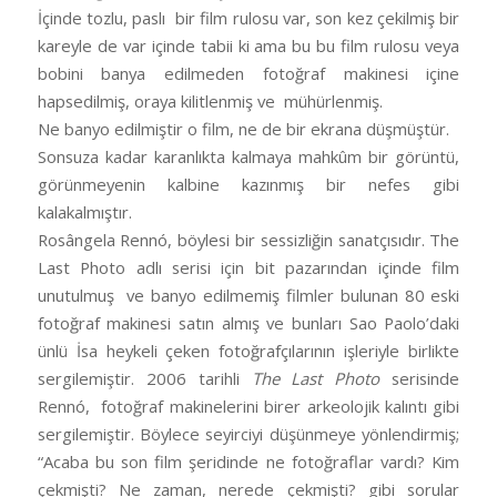
İçinde tozlu, paslı bir film rulosu var, son kez çekilmiş bir
kareyle de var içinde tabii ki ama bu bu film rulosu veya
bobini banya edilmeden fotoğraf makinesi içine
hapsedilmiş, oraya kilitlenmiş ve mühürlenmiş.
Ne banyo edilmiştir o film, ne de bir ekrana düşmüştür.
Sonsuza kadar karanlıkta kalmaya mahkûm bir görüntü,
görünmeyenin kalbine kazınmış bir nefes gibi
kalakalmıştır.
Rosângela Rennó, böylesi bir sessizliğin sanatçısıdır. The
Last Photo adlı serisi için bit pazarından içinde film
unutulmuş ve banyo edilmemiş filmler bulunan 80 eski
fotoğraf makinesi satın almış ve bunları Sao Paolo’daki
ünlü İsa heykeli çeken fotoğrafçılarının işleriyle birlikte
sergilemiştir. 2006 tarihli
The Last Photo
serisinde
Rennó, fotoğraf makinelerini birer arkeolojik kalıntı gibi
sergilemiştir. Böylece seyirciyi düşünmeye yönlendirmiş;
“Acaba bu son film şeridinde ne fotoğraflar vardı? Kim
çekmişti? Ne zaman, nerede çekmişti? gibi sorular