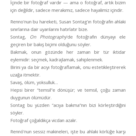
İçinde bir fotoğraf vardır — ama o fotoğraf, artık bizim
için değildir, sadece merakımız, sadece hayalimiz içindir.
Renno’nun bu hareketi, Susan Sontag’ın fotoğrafın ahlaki
sınırlarına dair uyarılarını hatırlatır bize.
Sontag,
On Photography
’de fotoğrafın dünyayı ele
geçiren bir bakış biçimi olduğunu söyler.
Bakmak, onun gözünde her zaman bir tür iktidar
eylemidir: seçmek, kadrajlamak, sahiplenmek.
Birini ya da bir acıyı fotoğraflamak, onu estetikleştirerek
uzağa itmektir.
Savaş, ölüm, yoksulluk…
Hepsi birer “temsil”e dönüşür; ve temsil, çoğu zaman
duygunun ölümüdür.
Sontag bu yüzden “acıya bakma”nın bizi körleştirdiğini
söyler.
Fotoğraf çoğaldıkça vicdan azalır.
Rennó’nun sessiz makineleri, işte bu ahlaki körlüğe karşı