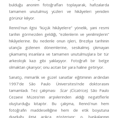
bulduğu anonim fotoğrafları toplayarak, hafızalarda
tamamen unutulmuş yüzleri ve hikâyeleri yeniden
görünür kılıyor.
Rennó’nun ilgisi “küçük hikâyelere” yönelik, yani resmi
tarihin görmezden geldiği, “ezilenlerin ve yenilmişlerin”
hikâyelerine. Bu nedenle onun işleri, Brezilya tarihinin
utançla gizlenen dönemlerine, sesikalmış çıkmayan
çıkamamış insanlara ve tamamen unutulmuşlara bir tür
arkeolojik kazı gibi yaklaşıyor. Fotoğrafı bir belge
olmaktan çıkarıyor; onu acıtan bir yara haline getiriyor.
Sanatçı, mimarlık ve güzel sanatlar eğitiminin ardından
1997’de São Paulo Üniversitesi’nde doktorasını
tamamladı. Tez çalışması
Scar (Cicatrice)
, São Paulo
Cezaevi Müzesi’nin arşivlerinden aldığı negatiflerle
oluşturduğu kitaptır. Bu çalışma, Rennó’nun hem
fotoğrafın maddeselliğine hem de etik boyutuna
duyduğu ilgiyi açıkça gösteriyor: o, başkalarının