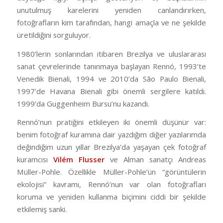
unutulmuş karelerini yeniden canlandırırken,
fotoğrafların kim tarafından, hangi amaçla ve ne şekilde
üretildiğini sorguluyor.
1980’lerin sonlarından itibaren Brezilya ve uluslararası
sanat çevrelerinde tanınmaya başlayan Rennó, 1993’te
Venedik Bienali, 1994 ve 2010’da São Paulo Bienali,
1997’de Havana Bienali gibi önemli sergilere katıldı.
1999’da Guggenheim Bursu’nu kazandı.
Rennó’nun pratiğini etkileyen iki önemli düşünür var:
benim fotoğraf kuramına dair yazdığım diğer yazılarımda
değindiğim uzun yıllar Brezilya’da yaşayan çek fotoğraf
kuramcısı
Vilém Flusser
ve Alman sanatçı Andreas
Müller-Pohle. Özellikle Müller-Pohle’ün “görüntülerin
ekolojisi” kavramı, Rennó’nun var olan fotoğrafları
koruma ve yeniden kullanma biçimini ciddi bir şekilde
etkilemiş sanki.