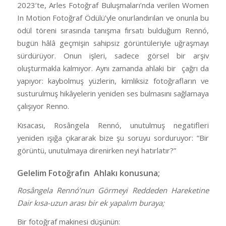
2023’te, Arles Fotoğraf Buluşmaları’nda verilen Women
In Motion Fotoğraf Ödülü’yle onurlandırılan ve onunla bu
ödül töreni sırasında tanışma fırsatı bulduğum Rennó,
bugün hâlâ geçmişin sahipsiz görüntüleriyle uğraşmayı
sürdürüyor. Onun işleri, sadece görsel bir arşiv
oluşturmakla kalmıyor. Aynı zamanda ahlaki bir çağrı da
yapıyor: kaybolmuş yüzlerin, kimliksiz fotoğrafların ve
susturulmuş hikâyelerin yeniden ses bulmasını sağlamaya
çalışıyor Renno.
Kısacası, Rosângela Rennó, unutulmuş negatifleri
yeniden ışığa çıkararak bize şu soruyu sorduruyor: “Bir
görüntü, unutulmaya direnirken neyi hatırlatır?”
Gelelim Fotoğrafın Ahlakı konusuna;
Rosângela Rennó’nun Görmeyi Reddeden Hareketine
Dair kısa-uzun arası bir ek yapalım buraya;
Bir fotoğraf makinesi düşünün: