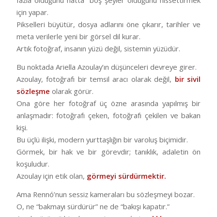
fazla olduğunu hatta boş şeyler olduğunu hissettirmek
için yapar.
Pikselleri büyütür, dosya adlarını öne çıkarır, tarihler ve
meta verilerle yeni bir görsel dil kurar.
Artık fotoğraf, insanın yüzü değil, sistemin yüzüdür.
Bu noktada Ariella Azoulay’ın düşünceleri devreye girer.
Azoulay, fotoğrafı bir temsil aracı olarak değil,
bir sivil
sözleşme
olarak görür.
Ona göre her fotoğraf üç özne arasında yapılmış bir
anlaşmadır: fotoğrafı çeken, fotoğrafı çekilen ve bakan
kişi.
Bu üçlü ilişki, modern yurttaşlığın bir varoluş biçimidir.
Görmek, bir hak ve bir görevdir; tanıklık, adaletin ön
koşuludur.
Azoulay için etik olan,
görmeyi sürdürmektir.
Ama Rennó’nun sessiz kameraları bu sözleşmeyi bozar.
O, ne “bakmayı sürdürür” ne de “bakışı kapatır.”