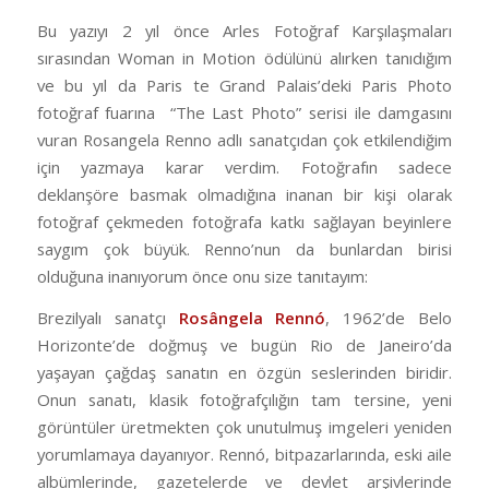
Bu yazıyı 2 yıl önce Arles Fotoğraf Karşılaşmaları
sırasından Woman in Motion ödülünü alırken tanıdığım
ve bu yıl da Paris te Grand Palais’deki Paris Photo
fotoğraf fuarına “The Last Photo” serisi ile damgasını
vuran Rosangela Renno adlı sanatçıdan çok etkilendiğim
için yazmaya karar verdim. Fotoğrafın sadece
deklanşöre basmak olmadığına inanan bir kişi olarak
fotoğraf çekmeden fotoğrafa katkı sağlayan beyinlere
saygım çok büyük. Renno’nun da bunlardan birisi
olduğuna inanıyorum önce onu size tanıtayım:
Brezilyalı sanatçı
Rosângela Rennó
, 1962’de Belo
Horizonte’de doğmuş ve bugün Rio de Janeiro’da
yaşayan çağdaş sanatın en özgün seslerinden biridir.
Onun sanatı, klasik fotoğrafçılığın tam tersine, yeni
görüntüler üretmekten çok unutulmuş imgeleri yeniden
yorumlamaya dayanıyor. Rennó, bitpazarlarında, eski aile
albümlerinde, gazetelerde ve devlet arşivlerinde