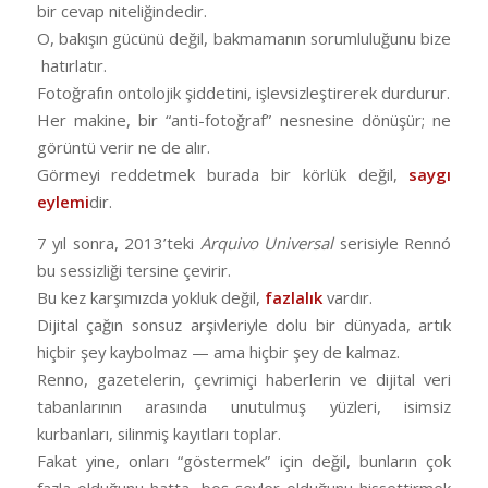
bir cevap niteliğindedir.
O, bakışın gücünü değil, bakmamanın sorumluluğunu bize
hatırlatır.
Fotoğrafın ontolojik şiddetini, işlevsizleştirerek durdurur.
Her makine, bir “anti-fotoğraf” nesnesine dönüşür; ne
görüntü verir ne de alır.
Görmeyi reddetmek burada bir körlük değil,
saygı
eylemi
dir.
7 yıl sonra, 2013’teki
Arquivo Universal
serisiyle Rennó
bu sessizliği tersine çevirir.
Bu kez karşımızda yokluk değil,
fazlalık
vardır.
Dijital çağın sonsuz arşivleriyle dolu bir dünyada, artık
hiçbir şey kaybolmaz — ama hiçbir şey de kalmaz.
Renno, gazetelerin, çevrimiçi haberlerin ve dijital veri
tabanlarının arasında unutulmuş yüzleri, isimsiz
kurbanları, silinmiş kayıtları toplar.
Fakat yine, onları “göstermek” için değil, bunların çok