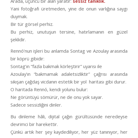
Arada, üçüncü bir alan yaratır:
sessiz tanıklık.
Yani fotoğrafı üretmeden, yine de onun varlığına saygı
duymak.
Bir tür görsel perhiz.
Bu perhiz, unutuşun tersine, hatırlamanın en güzel
şeklidir.
Rennó’nun işleri bu anlamda Sontag ve Azoulay arasında
bir köprü gibidir:
Sontag’ın “fazla bakmak körleştirir” uyarısı ile
Azoulay’ın “bakmamak adaletsizliktir” çağrısı arasında
sıkışan çağdaş vicdanın estetik bir yol haritası gibi durur.
O haritada Rennó, kendi yolunu bulur:
Ne görüntüyü sömürür, ne de onu yok sayar.
Sadece sessizliğini dinler.
Bu dinleme hâli, dijital çağın gürültüsünde neredeyse
devrimci bir harekettir.
Çünkü artık her şey kaydediliyor, her yüz tanınıyor, her