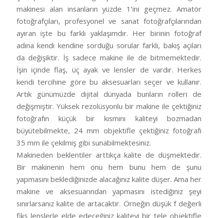
makinesi alan insanların yüzde 1’ini geçmez. Amatör
fotoğrafçıları, profesyonel ve sanat fotoğrafçılarından
ayıran işte bu farklı yaklaşımdır. Her birinin fotoğraf
adına kendi kendine sorduğu sorular farklı, bakış açıları
da değişiktir. İş sadece makine ile de bitmemektedir.
İşin içinde flaş, üç ayak ve lensler de vardır. Herkes
kendi tercihine göre bu aksesuarları seçer ve kullanır.
Artık günümüzde dijital dünyada bunların rolleri de
değişmiştir. Yüksek rezolüsyonlu bir makine ile çektiğiniz
fotoğrafın küçük bir kısmını kaliteyi bozmadan
büyütebilmekte, 24 mm objektifle çektiğiniz fotoğrafı
35 mm ile çekilmiş gibi sunabilmektesiniz.
Makineden beklentiler arttıkça kalite de düşmektedir.
Bir makinenin hem onu hem bunu hem de şunu
yapmasını beklediğinizde alacağınız kalite düşer. Ama her
makine ve aksesuarından yapmasını istediğiniz şeyi
sınırlarsanız kalite de artacaktır. Örneğin düşük f değerli
fiks lenslerle elde edeceğiniz kaliteyi bir tele objektifle