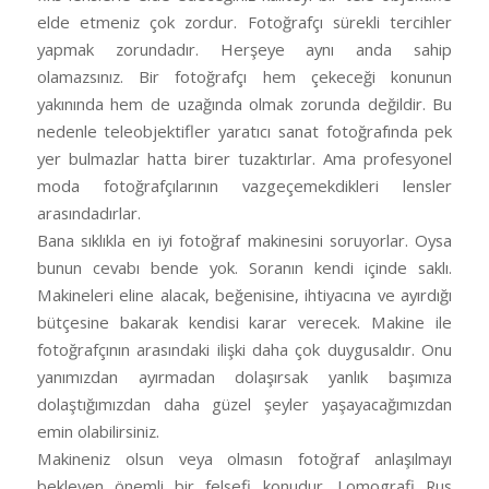
elde etmeniz çok zordur. Fotoğrafçı sürekli tercihler
yapmak zorundadır. Herşeye aynı anda sahip
olamazsınız. Bir fotoğrafçı hem çekeceği konunun
yakınında hem de uzağında olmak zorunda değildir. Bu
nedenle teleobjektifler yaratıcı sanat fotoğrafında pek
yer bulmazlar hatta birer tuzaktırlar. Ama profesyonel
moda fotoğrafçılarının vazgeçemekdikleri lensler
arasındadırlar.
Bana sıklıkla en iyi fotoğraf makinesini soruyorlar. Oysa
bunun cevabı bende yok. Soranın kendi içinde saklı.
Makineleri eline alacak, beğenisine, ihtiyacına ve ayırdığı
bütçesine bakarak kendisi karar verecek. Makine ile
fotoğrafçının arasındaki ilişki daha çok duygusaldır. Onu
yanımızdan ayırmadan dolaşırsak yanlık başımıza
dolaştığımızdan daha güzel şeyler yaşayacağımızdan
emin olabilirsiniz.
Makineniz olsun veya olmasın fotoğraf anlaşılmayı
bekleyen önemli bir felsefi konudur. Lomografi Rus