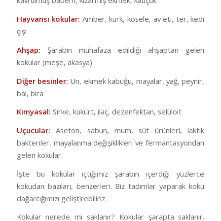
kavrulmuş badem, kızarmış ekmek, kauçuk.
Hayvansı kokular:
Amber, kürk, kösele, av eti, ter, kedi
çişi
Ahşap:
Şarabın muhafaza edildiği ahşaptan gelen
kokular (meşe, akasya)
Diğer besinler:
Un, ekmek kabuğu, mayalar, yağ, peynir,
bal, bira
Kimyasal:
Sirke, kükürt, ilaç, dezenfektan, selüloit
Uçucular:
Aseton, sabun, mum, süt ürünleri, laktik
bakteriler, mayalanma değişiklikleri ve fermantasyondan
gelen kokular.
İşte bu kokular içtiğimiz şarabın içerdiği yüzlerce
kokudan bazıları, benzerleri. Biz tadımlar yaparak koku
dağarcığımızı geliştirebiliriz.
Kokular nerede mi saklanır? Kokular şarapta saklanır.