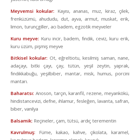
Meyvemsi kokular:
Kayısı, ananas, muz, kiraz, çilek,
frenküzümü, ahududu, dut, ayva, armut, muskat, erik,
limon, turunçgiller, acı badem, egzotik meyveler
Kuru meyve:
Kuru incir, badem, fındık, ceviz, kuru erik,
kuru üzüm, pişmiş meyve
Bitkisel kokular:
Ot, eğreltiotu, kesilmiş saman, nane,
adaçayı, bitki çayı, çay, tütün, yeşil zeytin, yaprak,
fındıkkabuğu, yeşilbiber, mantar, misk, humus, porcini
mantarı.
Baharatsı:
Anoson, tarçın, karanfil, rezene, meyankökü,
hindistancevizi, defne, ıhlamur, fesleğen, lavanta, safran,
biber, vanilya
Balsamik:
Reçineler, çam, tütsü, ardıç terementin
Kavrulmuş:
Füme, kakao, kahve, çikolata, karamel,