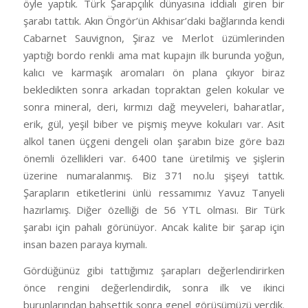
öyle yaptık. Türk Şarapçılık dünyasına iddialı giren bir
şarabı tattık. Akın Öngör’ün Akhisar’daki bağlarında kendi
Cabarnet Sauvignon, Şiraz ve Merlot üzümlerinden
yaptığı bordo renkli ama mat kupajın ilk burunda yoğun,
kalıcı ve karmaşık aromaları ön plana çıkıyor biraz
bekledikten sonra arkadan topraktan gelen kokular ve
sonra mineral, deri, kırmızı dağ meyveleri, baharatlar,
erik, gül, yeşil biber ve pişmiş meyve kokuları var. Asit
alkol tanen üçgeni dengeli olan şarabın bize göre bazı
önemli özellikleri var. 6400 tane üretilmiş ve şişlerin
üzerine numaralanmış. Biz 371 no.lu şişeyi tattık.
Şarapların etiketlerini ünlü ressamımız Yavuz Tanyeli
hazırlamış. Diğer özelliği de 56 YTL olması. Bir Türk
şarabı için pahalı görünüyor. Ancak kalite bir şarap için
insan bazen paraya kıymalı.
Gördüğünüz gibi tattığımız şarapları değerlendirirken
önce rengini değerlendirdik, sonra ilk ve ikinci
burunlarından bahsettik sonra genel görüşümüzü verdik.