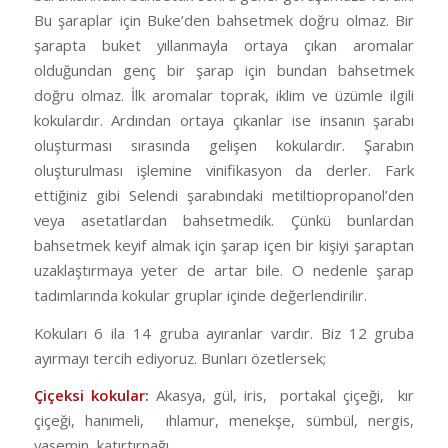
Bu şaraplar için Buke’den bahsetmek doğru olmaz. Bir
şarapta buket yıllanmayla ortaya çıkan aromalar
olduğundan genç bir şarap için bundan bahsetmek
doğru olmaz. İlk aromalar toprak, iklim ve üzümle ilgili
kokulardır. Ardından ortaya çıkanlar ise insanın şarabı
oluşturması sırasında gelişen kokulardır. Şarabın
oluşturulması işlemine vinifikasyon da derler. Fark
ettiğiniz gibi Selendi şarabındaki metiltiopropanol’den
veya asetatlardan bahsetmedik. Çünkü bunlardan
bahsetmek keyif almak için şarap içen bir kişiyi şaraptan
uzaklaştırmaya yeter de artar bile. O nedenle şarap
tadımlarında kokular gruplar içinde değerlendirilir.
Kokuları 6 ila 14 gruba ayıranlar vardır. Biz 12 gruba
ayırmayı tercih ediyoruz. Bunları özetlersek;
Çiçeksi kokular:
Akasya, gül, iris,
portakal çiçeği,
kır
çiçeği, hanımeli,
ıhlamur, menekşe, sümbül, nergis,
yasemin, katırtırnağı