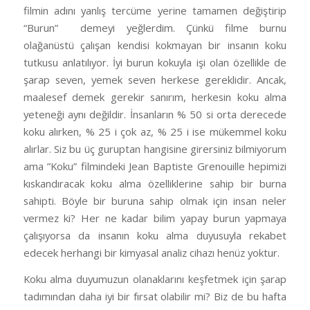
filmin adını yanlış tercüme yerine tamamen değiştirip
“Burun”
demeyi yeğlerdim. Çünkü filme burnu
olağanüstü çalışan kendisi kokmayan bir insanın koku
tutkusu anlatılıyor. İyi burun kokuyla işi olan özellikle de
şarap seven, yemek seven herkese gereklidir. Ancak,
maalesef demek gerekir sanırım, herkesin koku alma
yeteneği aynı değildir. İnsanların % 50 si orta derecede
koku alırken, % 25 i çok az, % 25 i ise mükemmel koku
alırlar. Siz bu üç guruptan hangisine girersiniz bilmiyorum
ama ”Koku” filmindeki Jean Baptiste Grenouille hepimizi
kıskandıracak koku alma özelliklerine sahip bir burna
sahipti. Böyle bir buruna sahip olmak için insan neler
vermez ki? Her ne kadar bilim yapay burun yapmaya
çalışıyorsa da insanın koku alma duyusuyla rekabet
edecek herhangi bir kimyasal analiz cihazı henüz yoktur.
Koku alma duyumuzun olanaklarını keşfetmek için şarap
tadımından daha iyi bir fırsat olabilir mi? Biz de bu hafta