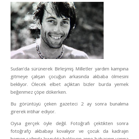
Sudan’da sürünerek Birleşmiş Milletler yardım kampına
gitmeye çalışan çocuğun arkasında akbaba ölmesini
bekliyor. Ölecek elbet açlıktan bizler burda yemek
beğenmez çöpe dökerken.
Bu görüntüyü çeken gazeteci 2 ay sonra bunalıma
girerek intihar ediyor.
Oysa gerçek öyle değil. Fotoğrafı çektikten sonra
fotoğrafçı akbabayı kovalıyor ve çocuk da kadrajın
hemen sağında kuyrukta bekleyen anne babasının yanına