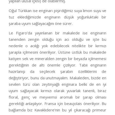
yapılan ulusal içkisi) de olabilirmiş.
Oğul Türkkan ise enginarı pişirdiğimiz suya limon suyu ve
tuz eklediğimizde enginarın düşük yoğunluktaki bir
şaraba uyum sağlayacağını öne sürer.
Le Figaro’da yayınlanan bir makalede ise enginarın
tanenden zengin olduğu için acı olduğu ve işte bu
nedenle o acılığı yok edebilecek nitelikte bir kırmızı
şarapla içilmesini öneriliyor. Üstüne üstlük bu makalede
katiyen sek ve mineralden zengin bir beyazla içilmemesi
gerektiğinin de altı önemle çiziliyor. Tabii enginarın
hazırlanışı da seçilecek şarabın özelliklerini de
değiştiriyor, bunu da unutmayalım. Makaleden, bizde en
sevilen türü olan zeytinyağlı enginara belki de en iyi
uyum sağlayacak kırmızı olarak yuvarlak tanenli, biraz
floral, genç ve meyvemsi aromalı bir şarap olması
gerektiği anlaşılıyor. Fransa için beaujolais öneriliyor. Bu
bağlamda biz Kavaklıdere’nin bu yıl çıkaracağı primeur