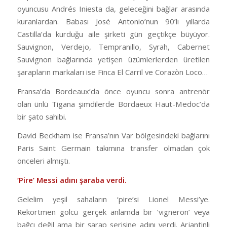
oyuncusu Andrés Iniesta da, geleceğini bağlar arasında
kuranlardan. Babası José Antonio’nun 90’lı yıllarda
Castilla’da kurduğu aile şirketi gün geçtikçe büyüyor.
Sauvignon, Verdejo, Tempranillo, Syrah, Cabernet
Sauvignon bağlarında yetişen üzümlerlerden üretilen
şarapların markaları ise Finca El Carril ve Corazòn Loco…
Fransa’da Bordeaux’da önce oyuncu sonra antrenör
olan ünlü Tigana şimdilerde Bordaeux Haut-Medoc’da
bir şato sahibi.
David Beckham ise Fransa’nın Var bölgesindeki bağlarını
Paris Saint Germain takımına transfer olmadan çok
önceleri almıştı.
‘Pire’ Messi adını şaraba verdi.
Gelelim yeşil sahaların ‘pire’si Lionel Messi’ye.
Rekortmen golcü gerçek anlamda bir ‘vigneron’ veya
bağcı değil ama bir şarap serisine adını verdi. Arjantinli