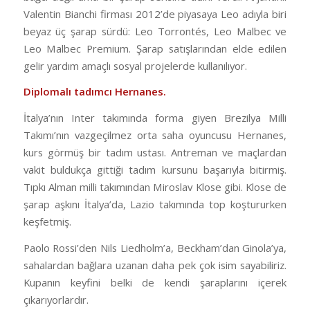
Valentin Bianchi firması 2012’de piyasaya Leo adıyla biri
beyaz üç şarap sürdü: Leo Torrontés, Leo Malbec ve
Leo Malbec Premium. Şarap satışlarından elde edilen
gelir yardım amaçlı sosyal projelerde kullanılıyor.
Diplomalı tadımcı Hernanes.
İtalya’nın Inter takımında forma giyen Brezilya Milli
Takımı’nın vazgeçilmez orta saha oyuncusu Hernanes,
kurs görmüş bir tadım ustası. Antreman ve maçlardan
vakit buldukça gittiği tadım kursunu başarıyla bitirmiş.
Tıpkı Alman milli takımından Miroslav Klose gibi. Klose de
şarap aşkını İtalya’da, Lazio takımında top koştururken
keşfetmiş.
Paolo Rossi’den Nils Liedholm’a, Beckham’dan Ginola’ya,
sahalardan bağlara uzanan daha pek çok isim sayabiliriz.
Kupanın keyfini belki de kendi şaraplarını içerek
çıkarıyorlardır.