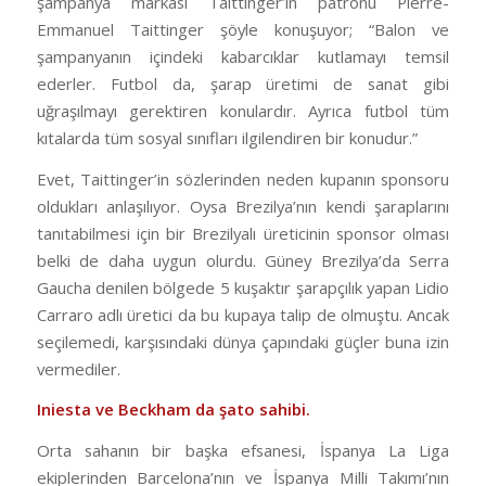
şampanya markası Taittinger’ın patronu Pierre-
Emmanuel Taittinger şöyle konuşuyor; “Balon ve
şampanyanın içindeki kabarcıklar kutlamayı temsil
ederler. Futbol da, şarap üretimi de sanat gibi
uğraşılmayı gerektiren konulardır. Ayrıca futbol tüm
kıtalarda tüm sosyal sınıfları ilgilendiren bir konudur.”
Evet, Taittinger’in sözlerinden neden kupanın sponsoru
oldukları anlaşılıyor. Oysa Brezilya’nın kendi şaraplarını
tanıtabilmesi için bir Brezilyalı üreticinin sponsor olması
belki de daha uygun olurdu. Güney Brezilya’da Serra
Gaucha denilen bölgede 5 kuşaktır şarapçılık yapan Lidio
Carraro adlı üretici da bu kupaya talip de olmuştu. Ancak
seçilemedi, karşısındaki dünya çapındaki güçler buna izin
vermediler.
Iniesta ve Beckham da şato sahibi.
Orta sahanın bir başka efsanesi, İspanya La Liga
ekiplerinden Barcelona’nın ve İspanya Milli Takımı’nın