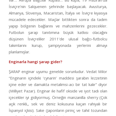
var… Avrupa Bağcılar Kupası… Bu kupa, 19 Haziran’da
İsviçre’nin Salquenen şehrinde başlayacak. Avusturya,
Almanya, Slovenya, Macaristan, İtalya ve İsviçre kıyasıya
mücadele edecekler. Maçlar bittikten sonra da tadım
yapıp bölgenin bağlarını ve mahzenlerini gezecekler.
Futbolun şarap tanıtımına büyük katkısı olacağını
düşünen İsviçreliler 2011’de ulusal bağcı-futbolcu
takımlarını kurup, şampiyonada yerlerini almayı
planlamışlar.
Enginarla hangi şarap gider?
ŞARAP enginar uyumu genelde sorunludur. Vedat Milor
“Enginarın içindeki ‘cynarin’ maddesi şarabın lezzetinin
içine eder ve damakta metalimsi-acı bir tat kalır” diyor
(Milliyet Pazar). Enginar ile hafif okside ve iyot tadı olan
içecekler iyi gidiyormuş. Örneğin manzanilla sherry (Çok
açık renkli,, sek ve deniz kokusuna kaçan rahiyalı bir
İspanyol içkisi). Sake (Japonların pirinç ve tahıl tozundan