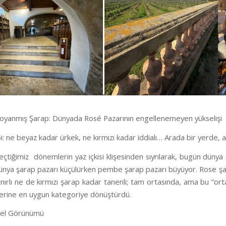
oyanmış Şarap: Dünyada Rosé Pazarının engellenemeyen yükselişi
ibi: ne beyaz kadar ürkek, ne kırmızı kadar iddialı… Arada bir yerde
eçtiğimiz
dönemlerin yaz içkisi klişesinden sıyrılarak, bugün dünya
Dünya şarap pazarı küçülürken pembe şarap pazarı büyüyor. Rose şar
ı sınırlı ne de kırmızı şarap kadar tanenli; tam ortasında, ama bu 
mlerine en uygun kategoriye dönüştürdü.
nel Görünümü