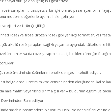
bir sosyal duruşa dönüştüğünü gösteriyor.
 rosé şaraplarını, cinsiyetsiz bir içki olarak pazarlayan bir anla
 onu modern değerlerle uyumlu hale getiriyor.
ratejileri ve Ürün Çeşitliliği
nned rosé) ve frosé (frozen rosé) gibi yenilikçi formatlar, yaz festi
şük alkollü rosé şaraplar, sağlıklı yaşam arayışındaki tüketicilere hi
özel üretimler ya da roze şarapta sanat iş birlikleri (örneğin fotoğrafçı 
 Zorluklar
liği, rosé üretiminde üzümlerin fenolik dengesini tehdit ediyor.
 bazı bölgelerde
üretim miktar artışına neden olduğundan
kalite ka
a hâlâ “hafif” veya “ikinci sınıf” algısı var – bu durum eğitim ve tadım e
Devriminden Bahsediliyor
lında şarabın postmodern bir yorumu gibi. Ne net sınıfları var ne de 