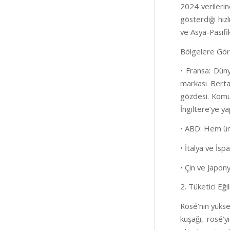
2024 verilerin
gösterdiği hı
ve Asya-Pasifik
Bölgelere Gör
• Fransa: Düny
markası Berta
gözdesi. Komu
İngiltere’ye ya
• ABD: Hem üre
• İtalya ve İs
• Çin ve Japony
2. Tüketici Eği
Rosé’nin yükse
kuşağı, rosé’y