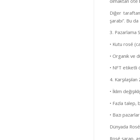
olmaktan öte 
Diğer taraftan
şarabı”. Bu da
3. Pazarlama St
• Kutu rosé (ca
• Organik ve dü
• NFT etiketli 
4. Karşılaşılan
• İklim değişik
• Fazla talep,
• Bazı pazarlard
Dünyada Rosé 
Rosé şarap, as