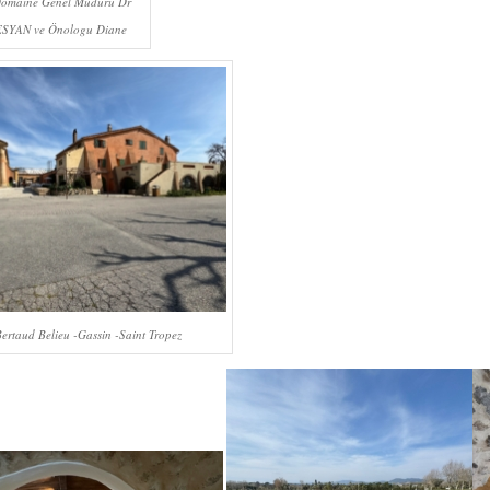
Domaine Genel Müdürü Dr
SYAN ve Önologu Diane
rtaud Belieu -Gassin -Saint Tropez