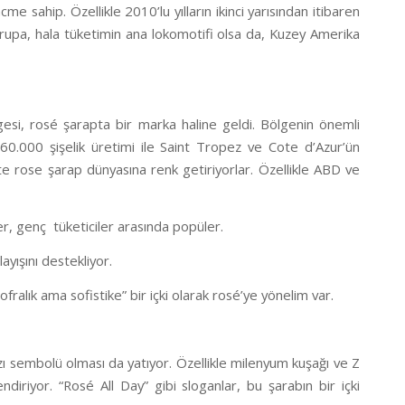
e sahip. Özellikle 2010’lu yılların ikinci yarısından itibaren
upa, hala tüketimin ana lokomotifi olsa da, Kuzey Amerika
gesi, rosé şarapta bir marka haline geldi. Bölgenin önemli
0.000 şişelik üretimi ile Saint Tropez ve Cote d’Azur’ün
ikte rose şarap dünyasına renk getiriyorlar. Özellikle ABD ve
er, genç
tüketiciler arasında popüler.
ayışını destekliyor.
sofralık ama sofistike” bir içki olarak rosé’ye yönelim var.
rzı sembolü olması da yatıyor. Özellikle milenyum kuşağı ve Z
ndiriyor. “Rosé All Day” gibi sloganlar, bu şarabın bir içki