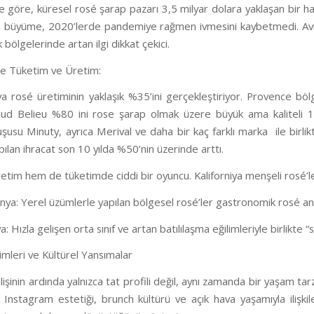
e göre, küresel rosé şarap pazarı 3,5 milyar dolara yaklaşan bir hacm
zlı büyüme, 2020’lerde pandemiye rağmen ivmesini kaybetmedi. Avr
 bölgelerinde artan ilgi dikkat çekici.
e Tüketim ve Üretim:
a rosé üretiminin yaklaşık %35’ini gerçekleştiriyor. Provence böl
ud Belieu %80 ini rose şarap olmak üzere büyük ama kaliteli 16
şusu Minuty, ayrıca Merival ve daha bir kaç farklı marka
ile birl
pılan ihracat son 10 yılda %50’nin üzerinde arttı.
tim hem de tüketimde ciddi bir oyuncu. Kaliforniya menşeli rosé’l
panya: Yerel üzümlerle yapılan bölgesel rosé’ler gastronomik rosé anl
a: Hızla gelişen orta sınıf ve artan batılılaşma eğilimleriyle birlikte “
limleri ve Kültürel Yansımalar
lişinin ardında yalnızca tat profili değil, aynı zamanda bir yaşam ta
i Instagram estetiği, brunch kültürü ve açık hava yaşamıyla ilişkile