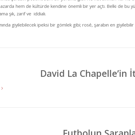
azarda hem de kültürde kendine önemli bir yer açtı. Belki de bu 
 ama şık, zarif ve
iddialı.
ında giyilebilecek ipeksi bir gömlek gibi; rosé, şarabın en giyilebilir
David La Chapelle’in İ
Futbolun Şarapl