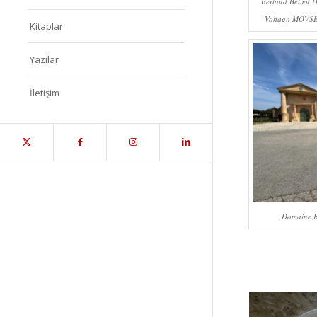
Bertaud Belieu 
Vahagn MOVSE
Kitaplar
Yazılar
İletişim
Domaine Be