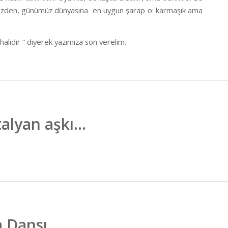
yüzden, günümüz dünyasına
en uygun şarap o: karmaşık ama
 halidir ” diyerek yazımıza son verelim.
talyan aşkı…
a Dansı