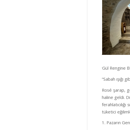
Gül Rengine B
“Sabah ışığı g
Rosé şarap, g
haline geldi. 
ferahlatıcılığ
tüketici eğili
1. Pazarın Ge