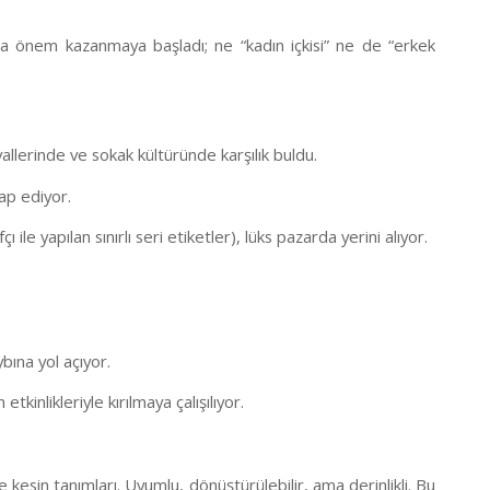
yışta önem kazanmaya başladı; ne “kadın içkisi” ne de “erkek
vallerinde ve sokak kültüründe karşılık buldu.
tap ediyor.
ile yapılan sınırlı seri etiketler), lüks pazarda yerini alıyor.
ybına yol açıyor.
tkinlikleriyle kırılmaya çalışılıyor.
kesin tanımları. Uyumlu, dönüştürülebilir, ama derinlikli. Bu