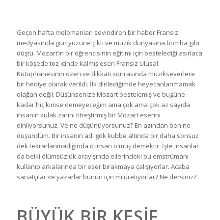
Geçen hafta melomanları sevindiren bir haber Fransız
medyasında gün yüzüne çıktı ve müzik dünyasına bomba gibi
düştü. Mozart’ın bir öğrencisinin eğitimi için bestelediği asırlaca
bir köşede toz içinde kalmış eseri Fransız Ulusal
Kütüphanesinin özen ve dikkati sonrasında müzikseverlere
bir hediye olarak verildi. İlk dinlediğimde heyecanlanmamak
olağan değil. Düşünsenize Mozart bestelemiş ve bugüne
kadar hiç kimse demeyeceğim ama çok ama çok az sayıda
insanın kulak zarını titreştirmiş bir Mozart eserini
dinliyorsunuz. Ve ne düşünüyorsunuz? En azından ben ne
düşündüm. Bir insanın adı gök kubbe altında bir daha sonsuz
dek tekrarlanmadığında o insan ölmüş demektir. İşte insanlar
da belki ölümsüzlük arayışında ellerindeki bu emstrümanı
kullanıp arkalarında bir eser bırakmaya çalışıyorlar. Acaba
sanatçılar ve yazarlar bunun için mi üretiyorlar? Ne dersiniz?
BÜYÜK BIR KEŞIF