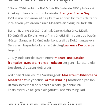
2 Şubat 2026 tarihinde BnF Müzik Bölümü’nde 1800 yılı öncesi
koleksiyonlarından sorumlu küratör
François-Pierre Goy
,
XVIII. yüzyıl sonlarına ait başlıksız ve anonim bir müzik defterini
incelerken yazılardan birinin Mozart’a ait olduğunu fark etti.
Bunun üzerine görüşünü almak üzere, daha önce Müzik
Bölümü Miras Koleksiyonları’nın yöneticiliğini yapmış ve bugün
Gösteri Sanatları Bölümü’nde İkonografi ve Dokümantasyon
Servisi’nin başında bulunan müzikolog
Laurence Decobert
‘e
başvurdu.
2017 yılında BnF’de düzenlenen
“Mozart, une passion
française” (Mozart, Fransız Tutkusu)
sergisinin küratörü olan
Decobert, el yazısını doğruladı.
Ardından Nisan 2026’da Salzburg’daki
Mozarteum Bibliotheca
Mozartiana
‘nın yöneticisi
Armin Brinzing
tarafından yapılan
uzman incelemesi de Mozart’a ait olduğu sonucunu
kesinleştirdi ve belgenin olağanüstü önemini vurguladı.