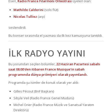
Eseri,
Radio France Filarmoni Orkestrası
üyeleri olan:
Mathilde Calderini
(solo flüt)
Nicolas Tulliez
(arp)
seslendirdi.
Bu konser sırasında el yazması da ilk kez kamuoyuna tanıtıldı.
İLK RADYO YAYINI
Bu yorumdan seçilen bölümler,
22 Haziran Pazartesi sabahı
saat 08.00’den itibaren France Musique’in sabah
programında dünya prömiyeri olarak yayımlandı.
Programda şu isimler de konuk olarak yer aldı:
Gilles Pécout (BnF Başkanı)
Sibyle Veil (Radio France Genel Müdürü)
Michel Orier (Radio France Müzik ve Sanatsal Yaratım
Direktörü)