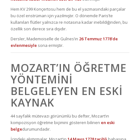
Hem KV 299 Konçertosu hem de bu el yazmasındaki parçalar
bu özel enstrüman için yazılmıştır. O dönemde Paris’te
kullanılan flütler yalnızca re notasına kadar inebildiğinden, bu
özellik son derece sıra dışıdır.
Dersler, Mademoiselle de Guînes’in
26 Temmuz 1778’de
evlenmesiyle
sona ermiştir.
MOZART’IN ÖĞRETME
YÖNTEMINI
BELGELEYEN EN ESKI
KAYNAK
44 sayfalık mütevazı görünümlü bu defter, Mozart’ın
kompozisyon öğretme biçimini gösteren bilinen
en eski
belge
durumundadır.
İçindeki alıştırmalar, Mozart’ın
14 Mayıs 1778 tarihli
babasına