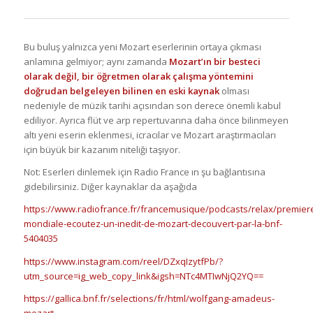
Bu buluş yalnızca yeni Mozart eserlerinin ortaya çıkması
anlamına gelmiyor; aynı zamanda
Mozart’ın bir besteci
olarak değil, bir öğretmen olarak çalışma yöntemini
doğrudan belgeleyen bilinen en eski kaynak
olması
nedeniyle de müzik tarihi açısından son derece önemli kabul
ediliyor. Ayrıca flüt ve arp repertuvarına daha önce bilinmeyen
altı yeni eserin eklenmesi, icracılar ve Mozart araştırmacıları
için büyük bir kazanım niteliği taşıyor.
Not: Eserleri dinlemek için Radio France ın şu bağlantısına
gidebilirsiniz. Diğer kaynaklar da aşağıda
https://www.radiofrance.fr/francemusique/podcasts/relax/premier
mondiale-ecoutez-un-inedit-de-mozart-decouvert-par-la-bnf-
5404035
https://www.instagram.com/reel/DZxqIzytfPb/?
utm_source=ig_web_copy_link&igsh=NTc4MTIwNjQ2YQ==
https://gallica.bnf.fr/selections/fr/html/wolfgang-amadeus-
mozart