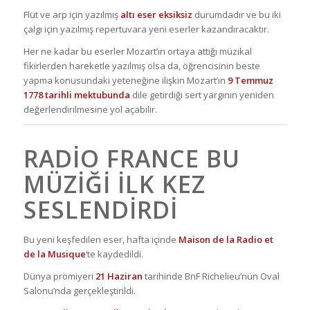
Flüt ve arp için yazılmış
altı eser eksiksiz
durumdadır ve bu iki
çalgı için yazılmış repertuvara yeni eserler kazandıracaktır.
Her ne kadar bu eserler Mozart’ın ortaya attığı müzikal
fikirlerden hareketle yazılmış olsa da, öğrencisinin beste
yapma konusundaki yeteneğine ilişkin Mozart’ın
9 Temmuz
1778 tarihli mektubunda
dile getirdiği sert yargının yeniden
değerlendirilmesine yol açabilir.
RADIO FRANCE BU
MÜZIĞI ILK KEZ
SESLENDIRDI
Bu yeni keşfedilen eser, hafta içinde
Maison de la Radio et
de la Musique
‘te kaydedildi.
Dünya prömiyeri
21 Haziran
tarihinde BnF Richelieu’nün Oval
Salonu’nda gerçekleştirildi.