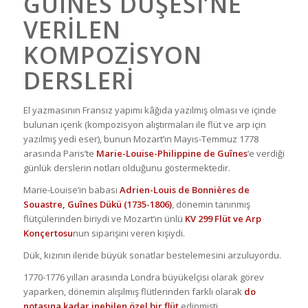
GUÎNES DÜŞESI’NE
VERILEN
KOMPOZISYON
DERSLERI
El yazmasının Fransız yapımı kâğıda yazılmış olması ve içinde
bulunan içerik (kompozisyon alıştırmaları ile flüt ve arp için
yazılmış yedi eser), bunun Mozart’ın Mayıs-Temmuz 1778
arasında Paris’te
Marie-Louise-Philippine de Guînes
‘e verdiği
günlük derslerin notları olduğunu göstermektedir.
Marie-Louise’in babası
Adrien-Louis de Bonnières de
Souastre, Guînes Dükü (1735-1806)
, dönemin tanınmış
flütçülerinden biriydi ve Mozart’ın ünlü
KV 299 Flüt ve Arp
Konçertosu
nun siparişini veren kişiydi.
Dük, kızının ileride büyük sonatlar bestelemesini arzuluyordu.
1770-1776 yılları arasında Londra büyükelçisi olarak görev
yaparken, dönemin alışılmış flütlerinden farklı olarak
do
notasına kadar inebilen özel bir flüt
edinmişti.