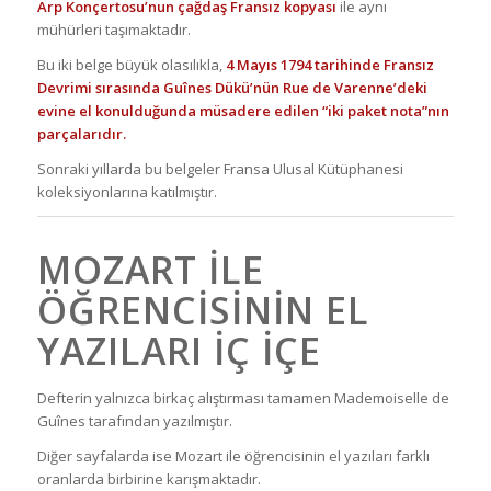
Arp Konçertosu’nun çağdaş Fransız kopyası
ile aynı
mühürleri taşımaktadır.
Bu iki belge büyük olasılıkla,
4 Mayıs 1794 tarihinde Fransız
Devrimi sırasında Guînes Dükü’nün Rue de Varenne’deki
evine el konulduğunda müsadere edilen “iki paket nota”nın
parçalarıdır.
Sonraki yıllarda bu belgeler Fransa Ulusal Kütüphanesi
koleksiyonlarına katılmıştır.
MOZART ILE
ÖĞRENCISININ EL
YAZILARI IÇ IÇE
Defterin yalnızca birkaç alıştırması tamamen Mademoiselle de
Guînes tarafından yazılmıştır.
Diğer sayfalarda ise Mozart ile öğrencisinin el yazıları farklı
oranlarda birbirine karışmaktadır.