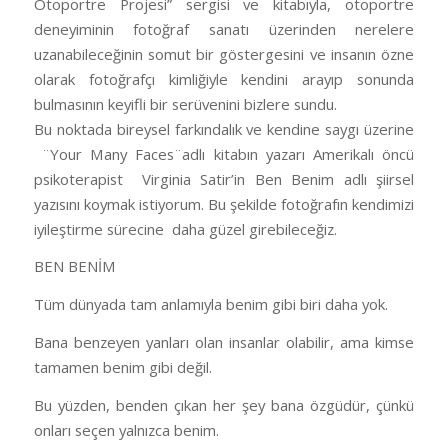
Otoportre Projesi” sergisi ve kitabıyla, otoportre
deneyiminin fotoğraf sanatı üzerinden nerelere
uzanabileceğinin somut bir göstergesini ve insanın özne
olarak fotoğrafçı kimliğiyle kendini arayıp sonunda
bulmasının keyifli bir serüvenini bizlere sundu.
Bu noktada bireysel farkındalık ve kendine saygı üzerine
¨Your Many Faces¨adlı kitabın yazarı Amerikalı öncü
psikoterapist Virginia Satir’in Ben Benim adlı şiirsel
yazısını koymak istiyorum. Bu şekilde fotoğrafın kendimizi
iyileştirme sürecine daha güzel girebileceğiz.
BEN BENİM
Tüm dünyada tam anlamıyla benim gibi biri daha yok.
Bana benzeyen yanları olan insanlar olabilir, ama kimse
tamamen benim gibi değil.
Bu yüzden, benden çıkan her şey bana özgüdür, çünkü
onları seçen yalnızca benim.