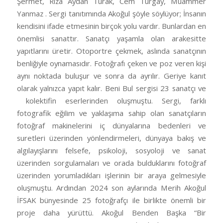
Şermet, Rıza Aydan Turak, Cem Turgay, Muammer
Yanmaz . Sergi tanıtımında Akoğul şöyle söylüyor; İnsanın
kendisini ifade etmesinin birçok yolu vardır. Bunlardan en
önemlisi sanattır. Sanatçı yaşamla olan arakesitte
yapıtlarını üretir. Otoportre çekmek, aslında sanatçının
benliğiyle oynamasıdır. Fotoğrafı çeken ve poz veren kişi
aynı noktada buluşur ve sonra da ayrılır. Geriye kanıt
olarak yalnızca yapıt kalır. Beni Bul sergisi 23 sanatçı ve
kolektifin eserlerinden oluşmuştu. Sergi, farklı
fotografik eğilim ve yaklaşıma sahip olan sanatçıların
fotoğraf makinelerini iç dünyalarına bedenleri ve
suretleri üzerinden yönlendirmeleri, dünyaya bakış ve
algılayışlarını felsefe, psikoloji, sosyoloji ve sanat
üzerinden sorgulamaları ve orada bulduklarını fotoğraf
üzerinden yorumladıkları işlerinin bir araya gelmesiyle
oluşmuştu. Ardından 2024 son aylarında Merih Akoğul
İFSAK bünyesinde 25 fotoğrafçı ile birlikte önemli bir
proje daha yürüttü. Akoğul Benden Başka “Bir