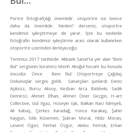
Bul…
Portre fotoğrafçılığı önemlidir. otoportre ise bence
daha da önemlidir. Neden? derseniz, otoportre
kendimizi iyileştirmeye de yarar. İşte bu nedenle
fotoğrafın kendimizi iyileştirme aracı olarak kullanırken
otoportre üzerinden ilerleyeceğiz.
Temmuz 2017 tarihinde Akbank Sanat’ta yer alan “Beni
Bul” sergisinin küratörü Merih Akoğul hocam bu konuda
öncüdür. Önce Beni Bul: Otoportreye Çağdaş
Dokunuşlar sergisi geldi. Sanatçıları şunlardı: Deniz
Açıksöz, Burcu Aksoy, Kezban Arca Batıbeki, Sadık
Demiröz, Ahmet Elhan, Ahmet Öner Gezgin, H-art
Collective, Gül Ilgaz, Hüseyin Işık, Balkan Naci İslimyeli,
Ali Kabaş, Çerkes Karadağ, Yonca Karakaş, Şahin
Kaygun, Sıtkı Kösemen, Şükran Moral, Yıldız Moran,
Levent Öget, Ferhat Özgür, Aleksi Petridi, Erhan