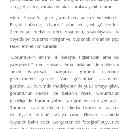
için , çelişkilere, varolan ve olası sorulara yanıtlar arar.
Vilem Flusser’e göre görüntüler, anlamlı yüzeylerdir.
Birçok hallerde, “dışarda” olan bir şeyi gösterirler.
Zaman ve mekânın dört boyutunu, soyutlayarak, iki
boyutlu bir düzleme indirger ve düşlenebilir olan bir şeyi
tasvir etmek için kullanılır.
“Görüntülerin anlamı ilk bakışta algılanabilir ama bu
yüzeyseldir” der Flusser. Ama anlamın derinliklerine
inmek istiyorsak, bakışımızı görüntü üzerinde
gezdirmemiz gerekir. Yani görüntüyü taramamız
gerekir. Bu durumda madalyonun iki yüzü ortaya çıkar,
görüntünün kendisi ve bakanın niyeti. Görüntünün
güzelliği de burada yatar, fotoğraf yoruma yer açar.
Tarama sırasında öğeler tarafından belirlenen anlamlı
bir ilişkiler bütünü ortaya çıkar. Flusser kitabında
büyüden bahis eder. Gerçekten de fotoğraf büyülü ve
sihirli bir fenomendir. Bazı kimyasallar ve elektronik