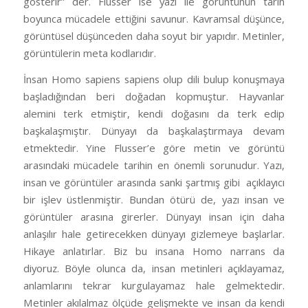
gösterir” der. Flusser ise yazı ile görüntünün tarih
boyunca mücadele ettiğini savunur. Kavramsal düşünce,
görüntüsel düşünceden daha soyut bir yapıdır. Metinler,
görüntülerin meta kodlarıdır.
İnsan Homo sapiens sapiens olup dili bulup konuşmaya
başladığından beri doğadan kopmuştur. Hayvanlar
alemini terk etmiştir, kendi doğasını da terk edip
başkalaşmıştır. Dünyayı da başkalaştırmaya devam
etmektedir. Yine Flusser’e göre metin ve görüntü
arasındaki mücadele tarihin en önemli sorunudur. Yazı,
insan ve görüntüler arasında sanki şartmış gibi açıklayıcı
bir işlev üstlenmiştir. Bundan ötürü de, yazı insan ve
görüntüler arasına girerler. Dünyayı insan için daha
anlaşılır hale getirecekken dünyayı gizlemeye başlarlar.
Hikaye anlatırlar. Biz bu insana Homo narrans da
diyoruz. Böyle olunca da, insan metinleri açıklayamaz,
anlamlarını tekrar kurgulayamaz hale gelmektedir.
Metinler akılalmaz ölçüde gelişmekte ve insan da kendi