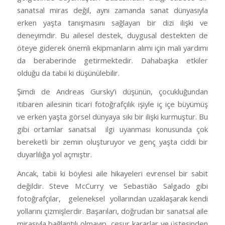
sanatsal miras değil, aynı zamanda sanat dünyasıyla
erken yaşta tanışmasını sağlayan bir dizi ilişki ve
deneyimdir. Bu ailesel destek, duygusal destekten de
öteye giderek önemli ekipmanların alımı için mali yardımı
da beraberinde getirmektedir. Dahabaşka etkiler
olduğu da tabii ki düşünülebilir.
Şimdi de Andreas Gursky’i düşünün, çocukluğundan
itibaren ailesinin ticari fotoğrafçılık işiyle iç içe büyümüş
ve erken yaşta görsel dünyaya sıkı bir ilişki kurmuştur. Bu
gibi ortamlar sanatsal ilgi uyanması konusunda çok
bereketli bir zemin oluşturuyor ve genç yaşta ciddi bir
duyarlılığa yol açmıştır.
Ancak, tabii ki böylesi aile hikayeleri evrensel bir sabit
değildir. Steve McCurry ve Sebastião Salgado gibi
fotoğrafçılar, geleneksel yollarından uzaklaşarak kendi
yollarını çizmişlerdir. Başarıları, doğrudan bir sanatsal aile
mirasıyla bağlantılı olmayıp cesur kararlar ve üstesinden