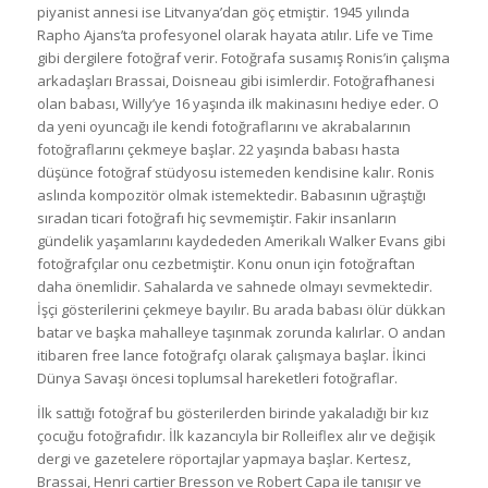
piyanist annesi ise Litvanya’dan göç etmiştir. 1945 yılında
Rapho Ajans’ta profesyonel olarak hayata atılır. Life ve Time
gibi dergilere fotoğraf verir. Fotoğrafa susamış Ronis’in çalışma
arkadaşları Brassai, Doisneau gibi isimlerdir. Fotoğrafhanesi
olan babası, Willy’ye 16 yaşında ilk makinasını hediye eder. O
da yeni oyuncağı ile kendi fotoğraflarını ve akrabalarının
fotoğraflarını çekmeye başlar. 22 yaşında babası hasta
düşünce fotoğraf stüdyosu istemeden kendisine kalır. Ronis
aslında kompozitör olmak istemektedir. Babasının uğraştığı
sıradan ticari fotoğrafı hiç sevmemiştir. Fakir insanların
gündelik yaşamlarını kaydededen Amerikalı Walker Evans gibi
fotoğrafçılar onu cezbetmiştir. Konu onun için fotoğraftan
daha önemlidir. Sahalarda ve sahnede olmayı sevmektedir.
İşçi gösterilerini çekmeye bayılır. Bu arada babası ölür dükkan
batar ve başka mahalleye taşınmak zorunda kalırlar. O andan
itibaren free lance fotoğrafçı olarak çalışmaya başlar. İkinci
Dünya Savaşı öncesi toplumsal hareketleri fotoğraflar.
İlk sattığı fotoğraf bu gösterilerden birinde yakaladığı bir kız
çocuğu fotoğrafıdır. İlk kazancıyla bir Rolleiflex alır ve değişik
dergi ve gazetelere röportajlar yapmaya başlar. Kertesz,
Brassai, Henri cartier Bresson ve Robert Capa ile tanışır ve