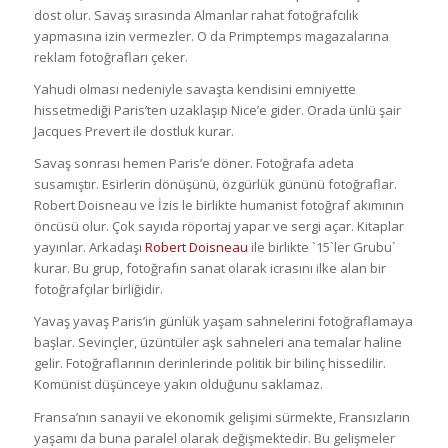
dost olur. Savaş sırasında Almanlar rahat fotoğrafcılık
yapmasına izin vermezler. O da Primptemps magazalarına
reklam fotoğrafları çeker.
Yahudi olması nedeniyle savaşta kendisini emniyette
hissetmediği Paris’ten uzaklaşıp Nice’e gider. Orada ünlü şair
Jacques Prevert ile dostluk kurar.
Savaş sonrası hemen Paris’e döner. Fotoğrafa adeta
susamıştır. Esirlerin dönüşünü, özgürlük gününü fotoğraflar.
Robert Doisneau ve İzis le birlikte humanist fotoğraf akımının
öncüsü olur. Çok sayıda röportaj yapar ve sergi açar. Kitaplar
yayınlar. Arkadaşı
Robert Doisneau
ile birlikte `15`ler Grubu`
kurar. Bu grup, fotoğrafın sanat olarak icrasını ilke alan bir
fotoğrafçılar birliğidir.
Yavaş yavaş Paris’in günlük yaşam sahnelerini fotoğraflamaya
başlar. Sevinçler, üzüntüler aşk sahneleri ana temalar haline
gelir. Fotoğraflarının derinlerinde politik bir bilinç hissedilir.
Komünist düşünceye yakın olduğunu saklamaz.
Fransa’nın sanayii ve ekonomik gelişimi sürmekte, Fransızların
yaşamı da buna paralel olarak değişmektedir. Bu gelişmeler