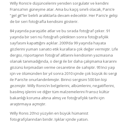
Willy Ronis’e düşüncelerini yeniden sorgulatır ve kendini
Fransa’nın güneyine atar. Ama bu kaçış sınırlı olacak, Paris’e
“gel git”ler belirli aralıklarla devam edecektir. Her Paris’e gelişi
de bir seri fotoğrafla kendisini gösterir.
84 yaşında paraşütle atlar ve bu sırada fotoğraf çeker. 91
yaşında bir seri nü fotoğrafı çektikten sonra fotoğrafçılık
sayfasını kapattığını açıklar. 2009’da 99 yaşında hayata
gözlerini yuman sanatcı etik kurallara çok değer vermiştir. Life
dergisi, röportajının fotoğraf altlarını kendisinin yazmasına
olanak tanımadığında, o dergi ile bir daha çalışmama kararını
gözünü kırpmadan verme cesaretine de sahiptir. 95’inci yaşı
için ve ölümünden bir yıl sonra 2010 içinde çok büyük iki sergi
ile Paris’te onurlandırılımıştır. Birinci sergisini 500 bin kişi
gezmiştir. Willy Ronis’in belgelerini, albümlerini, negatiflerini,
basılmış işlerini ve diğer tüm malzemelerini Fransız kültür
bakanlığı koruma altına almış ve fotoğrafçılık tarihi için
araştırmaya açmıştır.
Willy Ronis 20’nci yüzyılın en büyük hümanist
fotografçılarından biridir. Işıklar içinde yatsın.