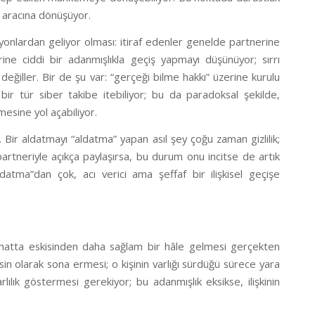
ma aracına dönüşüyor.
ivasyonlardan geliyor olması: itiraf edenler genelde partnerine
ine ciddi bir adanmışlıkla geçiş yapmayı düşünüyor; sırrı
e değiller. Bir de şu var: “gerçeği bilme hakkı” üzerine kurulu
ir tür siber takibe itebiliyor; bu da paradoksal şekilde,
mesine yol açabiliyor.
a. Bir aldatmayı “aldatma” yapan asıl şey çoğu zaman gizlilik;
 partneriyle açıkça paylaşırsa, bu durum onu incitse de artık
datma”dan çok, acı verici ama şeffaf bir ilişkisel geçişe
ı, hatta eskisinden daha sağlam bir hâle gelmesi gerçekten
esin olarak sona ermesi; o kişinin varlığı sürdüğü sürece yara
ılık göstermesi gerekiyor; bu adanmışlık eksikse, ilişkinin