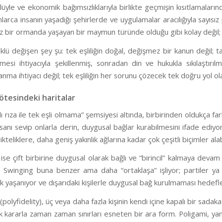
yle ve ekonomik bağımsızlıklarıyla birlikte geçmişin kısıtlamalarınd
larca insanın yaşadığı şehirlerde ve uygulamalar aracılığıyla sayısı
sız bir ormanda yaşayan bir maymun türünde olduğu gibi kolay değil; s
klü değişen şey şu: tek eşliliğin doğal, değişmez bir kanun değil; t
mesi ihtiyacıyla şekillenmiş, sonradan din ve hukukla sıkılaştırı
anma ihtiyacı değil; tek eşliliğin her sorunu çözecek tek doğru yol o
 ötesindeki haritalar
lı rıza ile tek eşli olmama” şemsiyesi altında, birbirinden oldukça far
sanı sevip onlarla derin, duygusal bağlar kurabilmesini ifade ediyor;
likteliklere, daha geniş yakınlık ağlarına kadar çok çeşitli biçimler alab
e ise çift birbirine duygusal olarak bağlı ve “birincil” kalmaya devam 
 Swinging buna benzer ama daha “ortaklaşa” işliyor; partiler ya d
rak yaşanıyor ve dışarıdaki kişilerle duygusal bağ kurulmaması hedefl
(polyfidelity), üç veya daha fazla kişinin kendi içine kapalı bir s
ak kararla zaman zaman sınırları esneten bir ara form. Poligami, yani