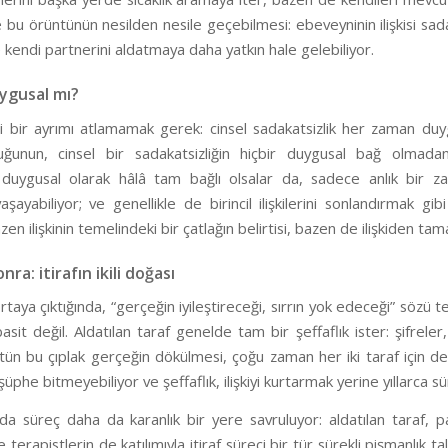
se bu örüntünün nesilden nesile geçebilmesi: ebeveyninin ilişkisi sa
e kendi partnerini aldatmaya daha yatkın hale gelebiliyor.
uygusal mı?
 bir ayrımı atlamamak gerek: cinsel sadakatsizlik her zaman duygu
ğunun, cinsel bir sadakatsizliğin hiçbir duygusal bağ olmadan 
 duygusal olarak hâlâ tam bağlı olsalar da, sadece anlık bir 
yaşayabiliyor; ve genellikle de birincil ilişkilerini sonlandırmak 
zen ilişkinin temelindeki bir çatlağın belirtisi, bazen de ilişkiden 
ra: itirafın ikili doğası
rtaya çıktığında, “gerçeğin iyileştireceği, sırrın yok edeceği” sözü te
sit değil. Aldatılan taraf genelde tam bir şeffaflık ister: şifreler
ütün bu çıplak gerçeğin dökülmesi, çoğu zaman her iki taraf için d
şüphe bitmeyebiliyor ve şeffaflık, ilişkiyi kurtarmak yerine yıllarca s
da süreç daha da karanlık bir yere savruluyor: aldatılan taraf, p
 ve terapistlerin de katılımıyla itiraf süreci bir tür sürekli pişman