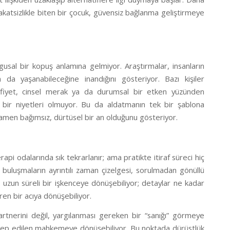
dakatsizlikle biten bir çocuk, güvensiz bağlanma geliştirmeye
sal bir kopuş anlamına gelmiyor. Araştırmalar, insanların
da yaşanabileceğine inandığını gösteriyor. Bazı kişiler
zafiyet, cinsel merak ya da durumsal bir etken yüzünden
gibi bir niyetleri olmuyor. Bu da aldatmanın tek bir şablona
tamamen bağımsız, dürtüsel bir an olduğunu gösteriyor.
rapi odalarında sık tekrarlanır; ama pratikte itiraf süreci hiç
, buluşmaların ayrıntılı zaman çizelgesi, sorulmadan gönüllü
e uzun süreli bir işkenceye dönüşebiliyor; detaylar ne kadar
üren bir acıya dönüşebiliyor.
artnerini değil, yargılanması gereken bir “sanığı” görmeye
lık talep edilen mahkemeye dönüşebiliyor. Bu noktada dürüstlük