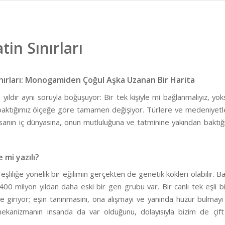
in Sınırları
nırları: Monogamiden Çoğul Aşka Uzanan Bir Harita
e yıldır aynı soruyla boğuşuyor: Bir tek kişiyle mi bağlanmalıyız, y
 baktığımız ölçeğe göre tamamen değişiyor. Türlere ve medeniyetle
nsanın iç dünyasına, onun mutluluğuna ve tatminine yakından baktı
 mi yazılı?
k eşliliğe yönelik bir eğilimin gerçekten de genetik kökleri olabilir
 400 milyon yıldan daha eski bir gen grubu var. Bir canlı tek eşli b
 giriyor; eşin tanınmasını, ona alışmayı ve yanında huzur bulmayı kol
mekanizmanın insanda da var olduğunu, dolayısıyla bizim de çi