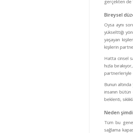
gerçekten de “
Bireysel düz
Oysa aynı soru
yükselttiği yön
yaşayan kişiler
kişilerin partn
Hatta cinsel s
hızla bırakıyor
partnerleriyle 
Bunun altında 
insanın bütün 
beklenti, sıklı
Neden şimdi
Tüm bu genetik
sağlama kapasi