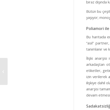
biraz dışında k
Bütün bu çeşit
yaşıyor; monog
Poliamori ile 
Bu haritada en 
“asıl” partner, 
tanımlanır ve 
İlişki anarşis
arkadaştan oto
etiketler, get
Mutlu Aşk Sözleşmesi
izin verilerek 
ilişkiye dahil 
anarşisi tamam
devam etmesi
Sadakatsizliğ