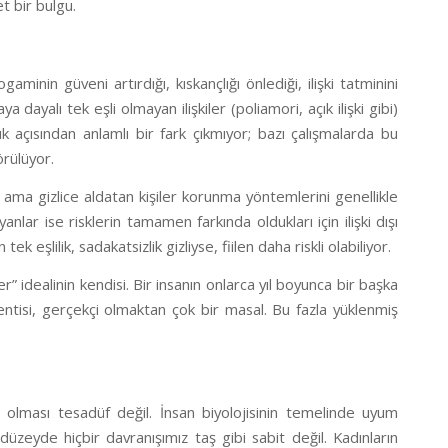
t bir bulgu.
nin güveni artırdığı, kıskançlığı önlediği, ilişki tatminini
a dayalı tek eşli olmayan ilişkiler (poliamori, açık ilişki gibi)
ılık açısından anlamlı bir fark çıkmıyor; bazı çalışmalarda bu
örülüyor.
ama gizlice aldatan kişiler korunma yöntemlerini genellikle
ayanlar ise risklerin tamamen farkında oldukları için ilişki dışı
 eşlilik, sadakatsizlik gizliyse, fiilen daha riskli olabiliyor.
idealinin kendisi. Bir insanın onlarca yıl boyunca bir başka
lentisi, gerçekçi olmaktan çok bir masal. Bu fazla yüklenmiş
ür olması tesadüf değil. İnsan biyolojisinin temelinde uyum
düzeyde hiçbir davranışımız taş gibi sabit değil. Kadınların