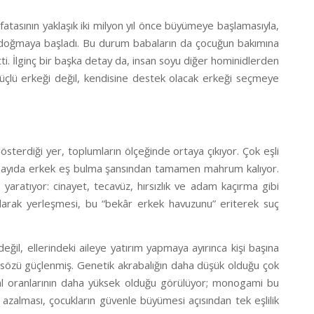
kafatasının yaklaşık iki milyon yıl önce büyümeye başlamasıyla,
ı doğmaya başladı. Bu durum babaların da çocuğun bakımına
itti. İlginç bir başka detay da, insan soyu diğer hominidlerden
n güçlü erkeği değil, kendisine destek olacak erkeği seçmeye
sterdiği yer, toplumların ölçeğinde ortaya çıkıyor. Çok eşli
ok sayıda erkek eş bulma şansından tamamen mahrum kalıyor.
ratıyor: cinayet, tecavüz, hırsızlık ve adam kaçırma gibi
rm olarak yerleşmesi, bu “bekâr erkek havuzunu” eriterek suç
ğil, ellerindeki aileye yatırım yapmaya ayırınca kişi başına
eki sözü güçlenmiş. Genetik akrabalığın daha düşük olduğu çok
al oranlarının daha yüksek olduğu görülüyor; monogami bu
azalması, çocukların güvenle büyümesi açısından tek eşlilik