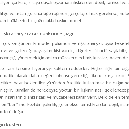
alıyor; çünkü o, rızaya dayalı eşzamanlı ilişkilerden değil, tarihsel v
liliğe ve artan görünürlüğe rağmen gerçekçi olmak gerekirse, nüfusun 
ami hâlâ ezici bir çoğunlukla baskın model.
ilişki anarşisi arasındaki ince çizgi
çok karıştırılan iki model poliamori ve ilişki anarşisi, oysa felsefele
evi ve geleceği paylaşılan kişi vardır, diğerleri “ikincil” sayılabilir; i
kıskançlığı yönetmek için açıkça müzakere edilmiş kurallar, bazen de a
i ise tam tersine hiyerarşiyi kökten reddeder. Hiçbir ilişki bir d
matik olarak daha değerli olması gerektiği fikrine karşı çıkılır. Sta
irdikleri hazır beklentiler yüzünden özellikle kullanılmaz; bir bağı
anlaşılır. Kurallar da neredeyse yoktur: bir ilişkinin nasıl şekillen
olan insanların o anki rızası ve müzakeresi karar verir. Belki de en teme
en “ben” merkezlidir; yakınlık, geleneksel bir istikrardan değil, i
nden” doğar.
in kökleri