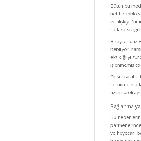
Bütün bu modell
net bir tablo v
ve ilişkiyi “
sadakatsizliği 
Bireysel düzey
itebiliyor; nar
eksikliği yüzü
işlenmemiş çoc
Cinsel tarafta i
sorunu olmadan
uzun süreli ayr
Bağlanma yar
Bu nedenlerin 
partnerlerinden
ve heyecanı baş
bazen partnerl