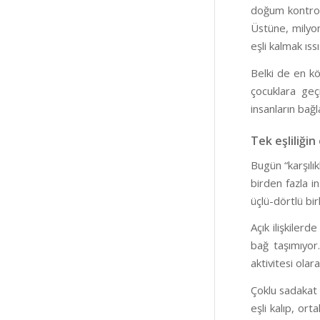
doğum kontrolü
Üstüne, milyon
eşli kalmak ıs
Belki de en kö
çocuklara geç
insanların bağl
Tek eşliliğin
Bugün “karşılık
birden fazla in
üçlü-dörtlü bir
Açık ilişkilerd
bağ taşımıyor.
aktivitesi ola
Çoklu sadakat 
eşli kalıp, ort