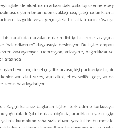
 eşli ilişkilerde aldatmanın arkasındaki psikoloji üzerine epey
in azalması, eşlerin birbirinden uzaklaşması, çatışmadan kaçma
rtnere kızgınlık veya geçmişteki bir aldatmanın rövanşı,
 biri tarafından arzulanarak kendini iyi hissetme arayışına
ego ve “hak ediyorum” duygusuyla besleniyor. Bu kişiler empati
rçekten kavrayamıyor. Depresyon, anksiyete, bağımlılıklar ve
er arasında.
r aşkın heyecanı, cinsel çeşitlilik arzusu; kişi partneriyle hiçbir
enler var: akut stres, aşırı alkol, ebeveynliğe geçiş ya da
re zemin hazırlayabiliyor.
r. Kaygılı-kararsız bağlanan kişiler, terk edilme korkusuyla
u yoğunluk doğal olarak azaldığında, aradıkları o yakıcı ilgiyi
e yakınlık kurmaktan rahatsızlık duyar; yarattıkları bu mesafe
ilişkiden uzaklaşıp alternatiflere ilgi duymaya başlar. Daha