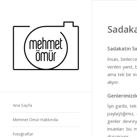
Sadakat
Sadakatin Sı
İnsan, binlerc
verilen yanıt,
ama tek bir i
alıyor.
Genlerimizde
Ana Sayfa
İşin garibi, te
paylaştığımız,
Mehmet Ömür Hakkında
genler devreye
insanları bu 
Fotoğraflar
düşünüyor.