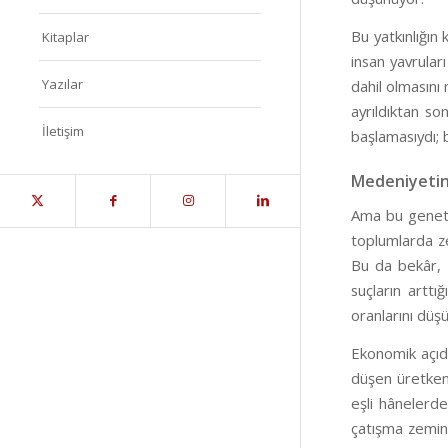
Bu yatkınlığın 
Kitaplar
insan yavrula
Yazılar
dahil olmasını 
ayrıldıktan so
İletişim
başlamasıydı; 
Medeniyetin 
Ama bu genetik
toplumlarda z
Bu da bekâr, 
suçların arttı
oranlarını düş
Ekonomik açıda
düşen üretkenl
eşli hânelerd
çatışma zemini