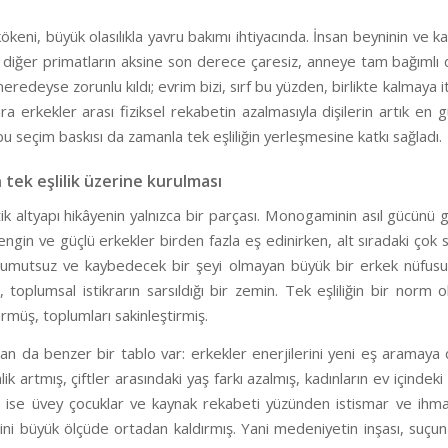
kökeni, büyük olasılıkla yavru bakımı ihtiyacında. İnsan beyninin ve 
rı diğer primatların aksine son derece çaresiz, anneye tam bağıml
neredeyse zorunlu kıldı; evrim bizi, sırf bu yüzden, birlikte kalmaya 
nra erkekler arası fiziksel rekabetin azalmasıyla dişilerin artık e
bu seçim baskısı da zamanla tek eşliliğin yerleşmesine katkı sağladı.
tek eşlilik üzerine kurulması
 altyapı hikâyenin yalnızca bir parçası. Monogaminin asıl gücünü gö
engin ve güçlü erkekler birden fazla eş edinirken, alt sıradaki ç
umutsuz ve kaybedecek bir şeyi olmayan büyük bir erkek nüfusu ya
ğı, toplumsal istikrarın sarsıldığı bir zemin. Tek eşliliğin bir no
ürmüş, toplumları sakinleştirmiş.
n da benzer bir tablo var: erkekler enerjilerini yeni eş aramaya de
ik artmış, çiftler arasındaki yaş farkı azalmış, kadınların ev içind
e ise üvey çocuklar ve kaynak rekabeti yüzünden istismar ve ihm
ni büyük ölçüde ortadan kaldırmış. Yani medeniyetin inşası, suçun 