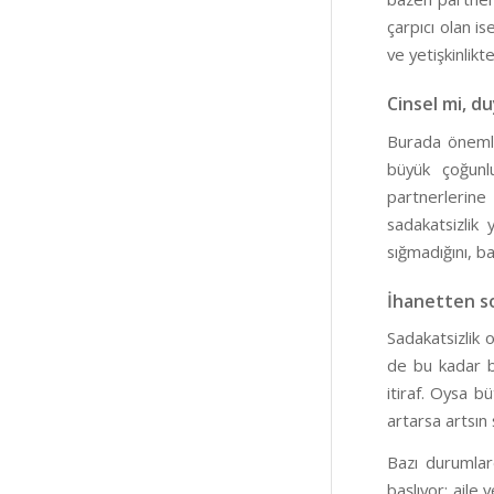
çarpıcı olan i
ve yetişkinlikt
Cinsel mi, d
Burada önemli
büyük çoğunlu
partnerlerine
sadakatsizlik 
sığmadığını, ba
İhanetten son
Sadakatsizlik o
de bu kadar ba
itiraf. Oysa b
artarsa artsın 
Bazı durumlar
başlıyor; aile