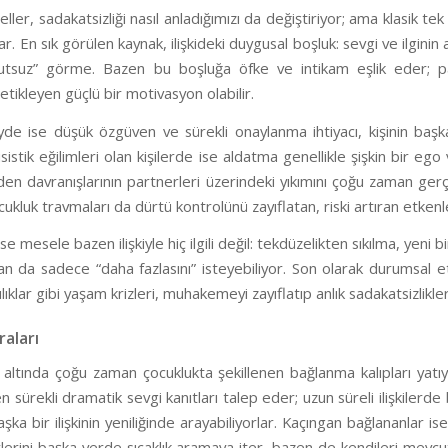
er, sadakatsizliği nasıl anladığımızı da değiştiriyor; ama klasik tek
ar. En sık görülen kaynak, ilişkideki duygusal boşluk: sevgi ve ilgin
umutsuz” görme. Bazen bu boşluğa öfke ve intikam eşlik eder; pa
tetikleyen güçlü bir motivasyon olabilir.
de ise düşük özgüven ve sürekli onaylanma ihtiyacı, kişinin başka
sisistik eğilimleri olan kişilerde ise aldatma genellikle şişkin bir 
nden davranışlarının partnerleri üzerindeki yıkımını çoğu zaman ge
ukluk travmaları da dürtü kontrolünü zayıflatan, riski artıran etkenl
se mesele bazen ilişkiyle hiç ilgili değil: tekdüzelikten sıkılma, yeni bi
 da sadece “daha fazlasını” isteyebiliyor. Son olarak durumsal etk
ılıklar gibi yaşam krizleri, muhakemeyi zayıflatıp anlık sadakatsizlikle
aları
altında çoğu zaman çocuklukta şekillenen bağlanma kalıpları yatıyo
 sürekli dramatik sevgi kanıtları talep eder; uzun süreli ilişkilerde b
ka bir ilişkinin yeniliğinde arayabiliyorlar. Kaçıngan bağlananlar is
erini başka yerde sıcaklık aramaya iter, bazen de kendileri mevcut 