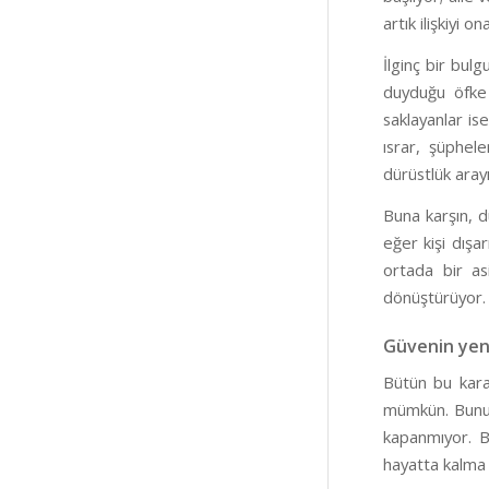
artık ilişkiyi 
İlginç bir bulg
duyduğu öfke 
saklayanlar ise
ısrar, şüphel
dürüstlük arayı
Buna karşın, d
eğer kişi dışa
ortada bir as
dönüştürüyor.
Güvenin yen
Bütün bu karan
mümkün. Bunun i
kapanmıyor. Bu
hayatta kalma 