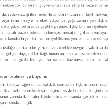
onarmaktan çok, bir tarafın güç ve kontrol elde ettiği bir cezalandır
u da, sadakatsizliği itiraf eden ile sır olarak tutanların farklı mot
veya ihmal hissiyle hareket ediyor ve çoğu zaman yeni ilişkiler
 daha çok cinsel arzu ve çeşitlilik peşinde, ilişkiyi bitirme niyetind
enen tarafı bazen telefon dinlemeye, mesajları gizlice okumaya, b
şının kendisinin yeni bir mahremiyet ihlaline, yeni bir ihanete dönüş
ürüstlüğün kurtarıcı bir yüzü de var, özellikle duygusal yakınlıklard
rıda gelişen duygusal bir bağı, bunun anlamını ve hissettirdiklerini
imetri, bir gizlilik kalmıyor. Bu da onu kavramsal olarak bir “al
iden örülmesi ve büyüme
lık tabloya rağmen, sadakatsizlik sonrası bir ilişkinin onarılmas
lk ve belki de en kritik şartı, üçüncü kişiyle her türlü iletişimin k
nun yanında iki tarafın ilişkide kalma konusunda gerçek bir kararl
şansı oldukça düşük.