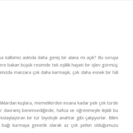
oksa kalbimiz aslında daha geniş bir alana mı açık? Bu soruya
re bakan büyük resimde tek eşlilik hayati bir işlev görmüş;
ğımızda manzara çok daha karmaşık, çok daha esnek bir hâl
. Balıklardan kuşlara, memelilerden insana kadar pek çok türde
ir davranış benimsediğinde, hafıza ve öğrenmeyle ilişkili bu
aylaştıran bir tür biyolojik anahtar gibi çalışıyorlar. Bilim
ft bağı kurmaya genetik olarak az çok yatkın olduğumuzu