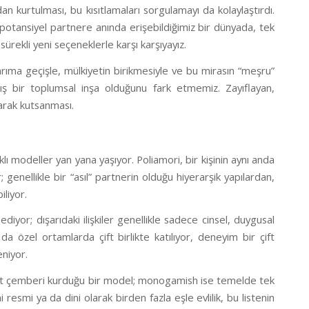
an kurtulması, bu kısıtlamaları sorgulamayı da kolaylaştırdı.
z potansiyel partnere anında erişebildiğimiz bir dünyada, tek
ürekli yeni seçeneklerle karşı karşıyayız.
arıma geçişle, mülkiyetin birikmesiyle ve bu mirasın “meşru”
lmış bir toplumsal inşa olduğunu fark etmemiz. Zayıflayan,
larak kutsanması.
klı modeller yan yana yaşıyor. Poliamori, bir kişinin aynı anda
 genellikle bir “asıl” partnerin olduğu hiyerarşik yapılardan,
iliyor.
ediyor; dışarıdaki ilişkiler genellikle sadece cinsel, duygusal
a özel ortamlarda çift birlikte katılıyor, deneyim bir çift
eniyor.
adakat çemberi kurduğu bir model; monogamish ise temelde tek
 resmi ya da dini olarak birden fazla eşle evlilik, bu listenin