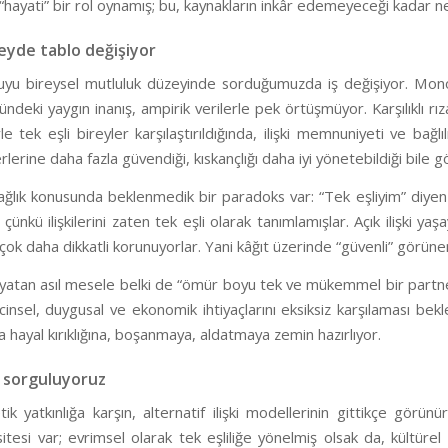
hayati” bir rol oynamış; bu, kaynakların inkâr edemeyeceği kadar ne
eyde tablo değişiyor
yu bireysel mutluluk düzeyinde sorduğumuzda iş değişiyor. Monogami
ündeki yaygın inanış, ampirik verilerle pek örtüşmüyor. Karşılıklı rızay
le tek eşli bireyler karşılaştırıldığında, ilişki memnuniyeti ve bağl
erlerine daha fazla güvendiği, kıskançlığı daha iyi yönetebildiği bile g
ağlık konusunda beklenmedik bir paradoks var: “Tek eşliyim” diyen 
, çünkü ilişkilerini zaten tek eşli olarak tanımlamışlar. Açık ilişki yaş
çok daha dikkatli korunuyorlar. Yani kâğıt üzerinde “güvenli” görünen tek
yatan asıl mesele belki de “ömür boyu tek ve mükemmel bir partner” 
cinsel, duygusal ve ekonomik ihtiyaçlarını eksiksiz karşılaması bek
kla hayal kırıklığına, boşanmaya, aldatmaya zemin hazırlıyor.
 sorguluyoruz
 yatkınlığa karşın, alternatif ilişki modellerinin gittikçe görün
tesi var; evrimsel olarak tek eşliliğe yönelmiş olsak da, kültürel 