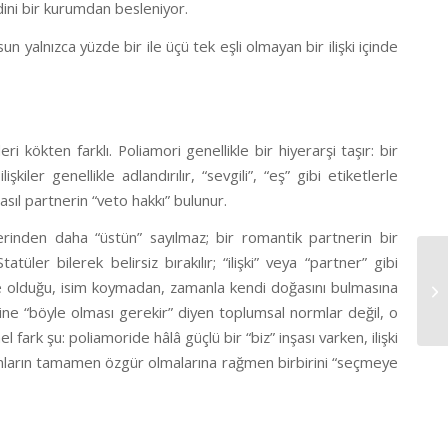
e dini bir kurumdan besleniyor.
yalnızca yüzde bir ile üçü tek eşli olmayan bir ilişki içinde
ri kökten farklı. Poliamori genellikle bir hiyerarşi taşır: bir
lişkiler genellikle adlandırılır, “sevgili”, “eş” gibi etiketlerle
sıl partnerin “veto hakkı” bulunur.
iğerinden daha “üstün” sayılmaz; bir romantik partnerin bir
tüler bilerek belirsiz bırakılır; “ilişki” veya “partner” gibi
n ne olduğu, isim koymadan, zamanla kendi doğasını bulmasına
eceğine “böyle olması gerekir” diyen toplumsal normlar değil, o
l fark şu: poliamoride hâlâ güçlü bir “biz” inşası varken, ilişki
nsanların tamamen özgür olmalarına rağmen birbirini “seçmeye