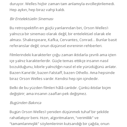
duruyor. Welles hiçbir zaman tam anlamıyla evcilleştirilemedi.
Hep aykırı, hep biraz vahşi kaldı.
Bir Entelektüelin Sineması
Bu retrospektifin en güçlü yanlarından biri, Orson Welles’i
yalnızca bir sinemacı olarak değil, bir entelektüel olarak ele
alması. Shakespeare, Kafka, Cervantes, Conrad… Bunlar basit
referanslar değil; onun düşünsel evreninin rehberleri.
Filmlerindeki karakterler çoğu zaman iktidarla çevrili ama içten
içe yalnız karakterlerdir. Güçle temas ettikçe insanın nasıl
bozulduğunu, kibirle yalnızlığın nasıl el ele yürüdüğünü anlatır.
Bazen Kane’dir, bazen Falstaff, bazen Othello. Ama hepsinde
biraz Orson Welles vardır. Kendisi hep işin içindedir.
Belki de bu yüzden filmleri hâlâ canlıdır. Çünkü iktidar biçim
değiştirir; ama insanın zaafları pek değişmez.
Bugünden Bakınca
Bugün Orson Welles’i yeniden düşünmek tuhaf bir şekilde
rahatlatıyor beni. Hızın, algoritmaların, “verimlilik” ve
“tamamlanmışlık” söylemlerinin kutsandığı bir çağda, onun