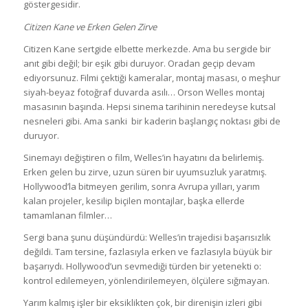
göstergesidir.
Citizen Kane ve Erken Gelen Zirve
Citizen Kane sertgide elbette merkezde. Ama bu sergide bir
anıt gibi değil; bir eşik gibi duruyor. Oradan geçip devam
ediyorsunuz. Filmi çektiği kameralar, montaj masası, o meşhur
siyah-beyaz fotoğraf duvarda asılı… Orson Welles montaj
masasının başında. Hepsi sinema tarihinin neredeyse kutsal
nesneleri gibi. Ama sanki bir kaderin başlangıç noktası gibi de
duruyor.
Sinemayı değiştiren o film, Welles’in hayatını da belirlemiş.
Erken gelen bu zirve, uzun süren bir uyumsuzluk yaratmış.
Hollywood’la bitmeyen gerilim, sonra Avrupa yılları, yarım
kalan projeler, kesilip biçilen montajlar, başka ellerde
tamamlanan filmler…
Sergi bana şunu düşündürdü: Welles’in trajedisi başarısızlık
değildi. Tam tersine, fazlasıyla erken ve fazlasıyla büyük bir
başarıydı. Hollywood’un sevmediği türden bir yetenekti o:
kontrol edilemeyen, yönlendirilemeyen, ölçülere sığmayan.
Yarım kalmış işler bir eksiklikten çok, bir direnişin izleri gibi