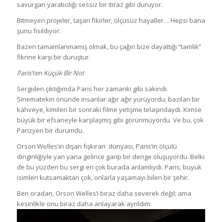
savurgan yaratıcılığı sessiz bir itiraz gibi duruyor.
Bitmeyen projeler, taşan fikirler, ölçüsüz hayaller… Hepsi bana
şunu fısıldıyor:
Bazen tamamlanmamış olmak, bu çağın bize dayattığı “tamlık”
fikrine karşı bir duruştur.
Paris’ten Küçük Bir Not
Sergiden çıktığımda Paris her zamanki gibi sakindi.
Sinematekin önünde insanlar ağır ağır yürüyordu; bazıları bir
kahveye, kimileri bir sonraki filme yetişme telaşındaydı. Kimse
büyük bir efsaneyle karşılaşmış gibi görünmüyordu. Ve bu, çok
Parizyen bir durumdu.
Orson Welles’in dışarı fışkıran dünyası, Paris’in ölçülü
dinginliğiyle yan yana gelince garip bir denge oluşuyordu. Belki
de bu yüzden bu sergi en çok burada anlamlıydı. Paris, büyük
isimleri kutsamaktan çok, onlarla yaşamayı bilen bir şehir.
Ben oradan, Orson Welles’i biraz daha severek değil; ama
kesinlikle onu biraz daha anlayarak ayrıldım.