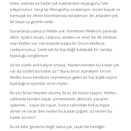
ismin, aslında ne kadar çok katmandan oluştuğunu fark
ediyorsunuz. Sergi bir filmografiyi sıralamıyor; insanı büyük ve
karmaşık bir zihnin kıvrımlarında dolaştırıyor. Bir arşivden çok,
bir beyin içi gezinti sanki.
Duvarlarda yalnızca filmler yok. Yönetmen Welles’in yanında
aktör, tiyatro insanı, radyocu, anlatıcı ve evet bir de sihirbaz
olan Welles var. Her köşede başka bir Orson Welles’e
rastlıyorsunuz. Sanki tek bir kişi değil; kalabalık bir sanatçı
topluluğu sergileniyor.
Ve bir cümle asılı kalıyor ortada; “Neden benden bu kadar çok
var da sizden bu kadar az?” Bunu biraz açmalıyım. Orson
Welles bunu kendisini seyretmeye gelen bir kaç kişilik seyirci
topluluğna oyundan önce söyler.
Bu söz biraz meydan okuma, biraz da hüzün taşıyor. Welles,
sahnede kendini sayar: yönetmenim, aktörüm, yazarım,
spikerim… sayar da sayar. Sonra salondaki birkaç kişiye
döner ve sorar: Ben neden bu kadar çoğum, siz neden bu
kadar azsınız?
Bu bir kibir gösterisi değil; daha çok, taşan bir benliğin