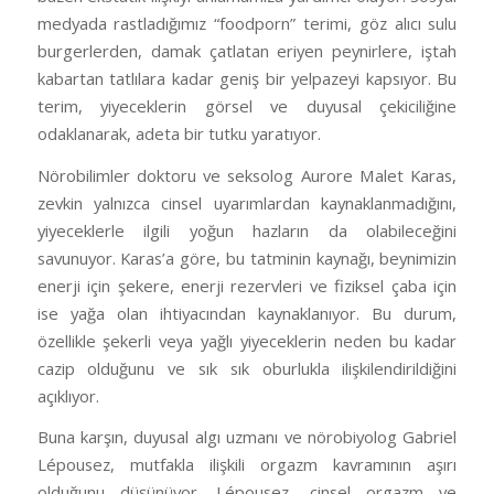
medyada rastladığımız “foodporn” terimi, göz alıcı sulu
burgerlerden, damak çatlatan eriyen peynirlere, iştah
kabartan tatlılara kadar geniş bir yelpazeyi kapsıyor. Bu
terim, yiyeceklerin görsel ve duyusal çekiciliğine
odaklanarak, adeta bir tutku yaratıyor.
Nörobilimler doktoru ve seksolog Aurore Malet Karas,
zevkin yalnızca cinsel uyarımlardan kaynaklanmadığını,
yiyeceklerle ilgili yoğun hazların da olabileceğini
savunuyor. Karas’a göre, bu tatminin kaynağı, beynimizin
enerji için şekere, enerji rezervleri ve fiziksel çaba için
ise yağa olan ihtiyacından kaynaklanıyor. Bu durum,
özellikle şekerli veya yağlı yiyeceklerin neden bu kadar
cazip olduğunu ve sık sık oburlukla ilişkilendirildiğini
açıklıyor.
Buna karşın, duyusal algı uzmanı ve nörobiyolog Gabriel
Lépousez, mutfakla ilişkili orgazm kavramının aşırı
olduğunu düşünüyor. Lépousez, cinsel orgazm ve