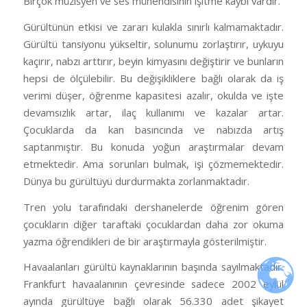
Birçok müzisyen ve ses mühendisinin işitme kaybı vardır.
Gürültünün etkisi ve zararı kulakla sınırlı kalmamaktadır.
Gürültü tansiyonu yükseltir, solunumu zorlaştırır, uykuyu
kaçırır, nabzı arttırır, beyin kimyasını değiştirir ve bunların
hepsi de ölçülebilir. Bu değişikliklere bağlı olarak da iş
verimi düşer, öğrenme kapasitesi azalır, okulda ve işte
devamsızlık artar, ilaç kullanımı ve kazalar artar.
Çocuklarda da kan basıncında ve nabızda artış
saptanmıştır. Bu konuda yoğun araştırmalar devam
etmektedir. Ama sorunları bulmak, işi çözmemektedir.
Dünya bu gürültüyü durdurmakta zorlanmaktadır.
Tren yolu tarafındaki dershanelerde öğrenim gören
çocukların diğer taraftaki çocuklardan daha zor okuma
yazma öğrendikleri de bir araştırmayla gösterilmiştir.
Havaalanları gürültü kaynaklarının başında sayılmaktadır.
Frankfurt havaalanının çevresinde sadece 2002 eylül
ayında gürültüye bağlı olarak 56.330 adet şikayet