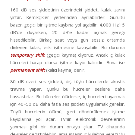
160 dB ses şiddetinin üzerindeki şiddet, kulak zarını
yırtar. Kemikçikler yerlerinden ayrılabilirler. Gürültü
bazen geçici bir işitme kaybına yol açabilir. 4.000 Hz’i 5
dB’de duyarken, 20 dB’e kadar açmak gereği
hissedilebilir. Birkaç saat veya gün sessiz ortamda
dinlenen kulak, eski işitmesine kavuşabilir. Bu duruma
temporary shift
(geçici kayma) diyoruz. Ancak iç kulak
hücreleri harap olursa işitme kaybı kalıcıdır. Buna ise
permanent shift
(kalıcı kayma) denir.
80 dB üzeri ses şiddeti, dış tüylü hücrelerde akustik
travma yapar. Çünkü bu hücreler seslere daha
hassastırlar. Bu hücreler ölürlerse, iç hücreleri uyarmak
için 40–50 dB daha fazla ses şiddeti uygulamak gerekir.
Tüylü hücrelerin ölümü, geri döndürülemez işitme
kayıplarına yol açar. TVnin elektronik devrelerinin
yanması gibi bir durum ortaya çıkar. TV cihazında
devreler değiştirilebilir, ama insanın iç kulağına yeni tüylü