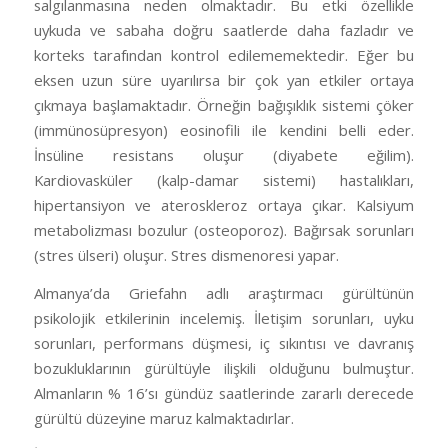
salgılanmasına neden olmaktadır. Bu etki özellikle
uykuda ve sabaha doğru saatlerde daha fazladır ve
korteks tarafından kontrol edilememektedir. Eğer bu
eksen uzun süre uyarılırsa bir çok yan etkiler ortaya
çıkmaya başlamaktadır. Örneğin bağışıklık sistemi çöker
(immünosüpresyon) eosinofili ile kendini belli eder.
İnsüline resistans oluşur (diyabete eğilim).
Kardiovasküler (kalp-damar sistemi) hastalıkları,
hipertansiyon ve ateroskleroz ortaya çıkar. Kalsiyum
metabolizması bozulur (osteoporoz). Bağırsak sorunları
(stres ülseri) oluşur. Stres dismenoresi yapar.
Almanya’da Griefahn adlı araştırmacı gürültünün
psikolojik etkilerinin incelemiş. İletişim sorunları, uyku
sorunları, performans düşmesi, iç sıkıntısı ve davranış
bozukluklarının gürültüyle ilişkili olduğunu bulmuştur.
Almanların % 16’sı gündüz saatlerinde zararlı derecede
gürültü düzeyine maruz kalmaktadırlar.