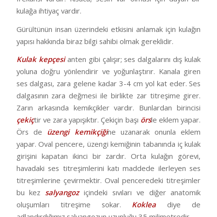
kulağa ihtiyaç vardır.
Gürültünün insan üzerindeki etkisini anlamak için kulağın
yapısı hakkında biraz bilgi sahibi olmak gereklidir.
Kulak kepçesi
anten gibi çalışır; ses dalgalarını dış kulak
yoluna doğru yönlendirir ve yoğunlaştırır. Kanala giren
ses dalgası, zara gelene kadar 3-4 cm yol kat eder. Ses
dalgasının zara değmesi ile birlikte zar titreşime girer.
Zarın arkasında kemikçikler vardır. Bunlardan birincisi
çekiç
tir ve zara yapışıktır. Çekiçin başı
örs
le eklem yapar.
Örs de
üzengi kemikçiği
ne uzanarak onunla eklem
yapar. Oval pencere, üzengi kemiğinin tabanında iç kulak
girişini kapatan ikinci bir zardır. Orta kulağın görevi,
havadaki ses titreşimlerini katı maddede ilerleyen ses
titreşimlerine çevirmektir. Oval penceredeki titreşimler
bu kez
salyangoz
içindeki sıvıları ve diğer anatomik
oluşumları titreşime sokar.
Koklea
diye de
adlandırdığımız salyangozun uzunluğu 35 milimetredir.