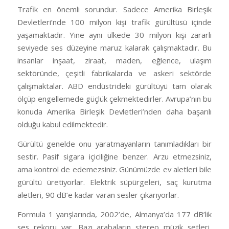
Trafik en önemli sorundur. Sadece Amerika Birleşik
Devletleri’nde 100 milyon kişi trafik gürültüsü içinde
yaşamaktadır. Yine aynı ülkede 30 milyon kişi zararlı
seviyede ses düzeyine maruz kalarak çalışmaktadır. Bu
insanlar inşaat, ziraat, maden, eğlence, ulaşım
sektöründe, çeşitli fabrikalarda ve askeri sektörde
çalışmaktalar. ABD endüstrideki gürültüyü tam olarak
ölçüp engellemede güçlük çekmektedirler. Avrupa’nın bu
konuda Amerika Birleşik Devletleri’nden daha başarılı
olduğu kabul edilmektedir.
Gürültü genelde onu yaratmayanların tanımladıkları bir
sestir. Pasif sigara içiciliğine benzer. Arzu etmezsiniz,
ama kontrol de edemezsiniz. Günümüzde ev aletleri bile
gürültü üretiyorlar. Elektrik süpürgeleri, saç kurutma
aletleri, 90 dB’e kadar varan sesler çıkarıyorlar.
Formula 1 yarışlarında, 2002’de, Almanya’da 177 dB’lik
ses rekoru var. Bazı arabaların stereo müzik setleri,