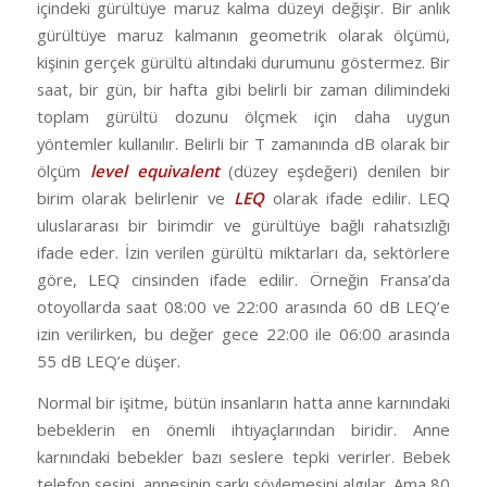
içindeki gürültüye maruz kalma düzeyi değişir. Bir anlık
gürültüye maruz kalmanın geometrik olarak ölçümü,
kişinin gerçek gürültü altındaki durumunu göstermez. Bir
saat, bir gün, bir hafta gibi belirli bir zaman dilimindeki
toplam gürültü dozunu ölçmek için daha uygun
yöntemler kullanılır. Belirli bir T zamanında dB olarak bir
ölçüm
level equivalent
(düzey eşdeğeri) denilen bir
birim olarak belirlenir ve
LEQ
olarak ifade edilir. LEQ
uluslararası bir birimdir ve gürültüye bağlı rahatsızlığı
ifade eder. İzin verilen gürültü miktarları da, sektörlere
göre, LEQ cinsinden ifade edilir. Örneğin Fransa’da
otoyollarda saat 08:00 ve 22:00 arasında 60 dB LEQ’e
izin verilirken, bu değer gece 22:00 ile 06:00 arasında
55 dB LEQ’e düşer.
Normal bir işitme, bütün insanların hatta anne karnındaki
bebeklerin en önemli ihtiyaçlarından biridir. Anne
karnındaki bebekler bazı seslere tepki verirler. Bebek
telefon sesini, annesinin şarkı söylemesini algılar. Ama 80