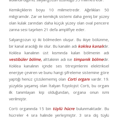
Kemikçiklerin boyu 10 milimetredir. Ağırlıkları 50
miligramdır. Zar ve kemikçik sistemi daha geniş bir yüzey
olan kulak zarından daha küçük yüzey olan oval pencere
zarına sesi taşırken 21 defa amplifiye eder.
Salyangozun içi iki bölmeden oluşur. Bu ikiye bölünme,
bir kanal aracılığı ile olur. Bu kanalın adı
koklea kanalı
dır.
Koklea kanalının üst kısmında kalan bölmenin adı
vestibüler bölme,
alttakinin adı ise
timpanik bölme
dir.
Koklea kanalının içinde ses titreşimlerini elektriksel
enerjiye çeviren ve bunu hangi şifreleme sistemine göre
yaptığı henüz çözülememiş olan
Corti organı
vardır. 19.
yüzyılda yaşamış olan İtalyan fizyolojist Corti, bu organı
ilk tanımlayan kişi olduğundan, organa onun ismi
verilmiştir.
Corti organında 15 bin
tüylü hücre
bulunmaktadır. Bu
hücreler 4 sıra halinde yerleşmiştir. 3 sıra dış tüylü