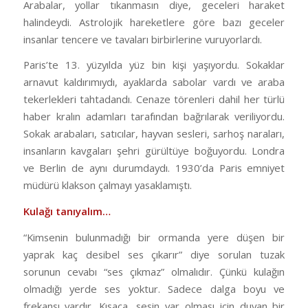
Arabalar, yollar tıkanmasın diye, geceleri haraket
halindeydi. Astrolojik hareketlere göre bazı geceler
insanlar tencere ve tavaları birbirlerine vuruyorlardı.
Paris’te 13. yüzyılda yüz bin kişi yaşıyordu. Sokaklar
arnavut kaldırımıydı, ayaklarda sabolar vardı ve araba
tekerlekleri tahtadandı. Cenaze törenleri dahil her türlü
haber kralın adamları tarafından bağrılarak veriliyordu.
Sokak arabaları, satıcılar, hayvan sesleri, sarhoş naraları,
insanların kavgaları şehri gürültüye boğuyordu. Londra
ve Berlin de aynı durumdaydı. 1930’da Paris emniyet
müdürü klakson çalmayı yasaklamıştı.
Kulağı tanıyalım…
“Kimsenin bulunmadığı bir ormanda yere düşen bir
yaprak kaç desibel ses çıkarır” diye sorulan tuzak
sorunun cevabı “ses çıkmaz” olmalıdır. Çünkü kulağın
olmadığı yerde ses yoktur. Sadece dalga boyu ve
frekansı vardır. Kısaca, sesin var olması için duyan bir