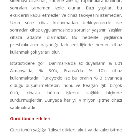
sinemayı bırakırlar, sadece aile içi toplantılara katılırlar,
sonraları tamamen izole olurlar. Bazı yaşlılar, bu
eksiklerini kabul etmezler ve cihaz takviyesini istemezler.
Uzun süre cihaz kullanmadan bekleyenlerde ise
sonradan cihaz uygulanmasında sorunlar yaşanır. Yaşlılar
cihaza adapte olamazlar. Bu nedenle yaşlılarda
presbiakuzinin başladığı fark edildiğinde hemen cihaz
kullanmak çok yararlı olur.
İstatistiklere gör, Danimarka’da az duyanların % 60’ı
Almanya’da, % 30’u, Fransa’da % 10’u cihaz
kullanmaktadır. Türkiye’de ise bu oranın % 3 civarında
olduğu düşünülmektedir. İnönü ve Reagan gibi birçok
ünlü, cihazla bütün işlerini sağlıklı biçimde
sürdürmüşlerdir. Dünyada her yıl 4 milyon işitme cihazı
satılmaktadır.
Gürültünün etkileri:
Gürültünün sağlığa fiziksel etkileri, akut ya da kalıcı işitme