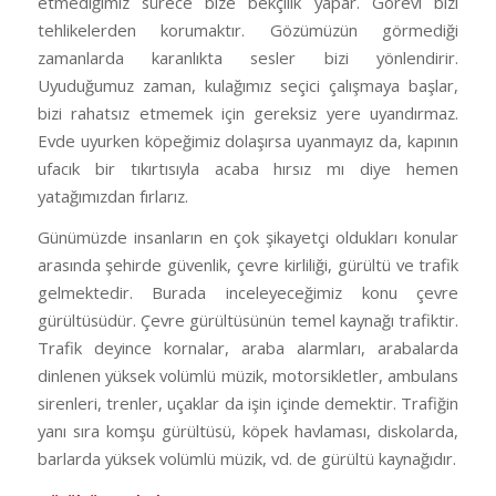
etmediğimiz sürece bize bekçilik yapar. Görevi bizi
tehlikelerden korumaktır. Gözümüzün görmediği
zamanlarda karanlıkta sesler bizi yönlendirir.
Uyuduğumuz zaman, kulağımız seçici çalışmaya başlar,
bizi rahatsız etmemek için gereksiz yere uyandırmaz.
Evde uyurken köpeğimiz dolaşırsa uyanmayız da, kapının
ufacık bir tıkırtısıyla acaba hırsız mı diye hemen
yatağımızdan fırlarız.
Günümüzde insanların en çok şikayetçi oldukları konular
arasında şehirde güvenlik, çevre kirliliği, gürültü ve trafik
gelmektedir. Burada inceleyeceğimiz konu çevre
gürültüsüdür. Çevre gürültüsünün temel kaynağı trafiktir.
Trafik deyince kornalar, araba alarmları, arabalarda
dinlenen yüksek volümlü müzik, motorsikletler, ambulans
sirenleri, trenler, uçaklar da işin içinde demektir. Trafiğin
yanı sıra komşu gürültüsü, köpek havlaması, diskolarda,
barlarda yüksek volümlü müzik, vd. de gürültü kaynağıdır.