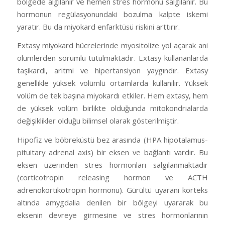
bölgede algılanır ve hemen stres hormonu salgılanır. Bu
hormonun regülasyonundaki bozulma kalpte iskemi
yaratır. Bu da miyokard enfarktüsü riskini arttırır.
Extasy miyokard hücrelerinde myositolize yol açarak ani
ölümlerden sorumlu tutulmaktadır. Extasy kullananlarda
taşikardi, aritmi ve hipertansiyon yaygındır. Extasy
genellikle yüksek volümlü ortamlarda kullanılır. Yüksek
volüm de tek başına miyokardı etkiler. Hem extasy, hem
de yüksek volüm birlikte olduğunda mitokondrialarda
değişiklikler olduğu bilimsel olarak gösterilmiştir.
Hipofiz ve böbreküstü bez arasında (HPA hipotalamus-
pituitary adrenal axis) bir eksen ve bağlantı vardır. Bu
eksen üzerinden stres hormonları salgılanmaktadır
(corticotropin releasing hormon ve ACTH
adrenokortikotropin hormonu). Gürültü uyaranı korteks
altında amygdalia denilen bir bölgeyi uyararak bu
eksenin devreye girmesine ve stres hormonlarının