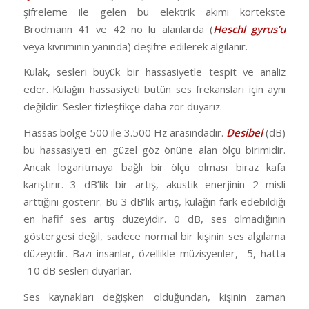
şifreleme ile gelen bu elektrik akımı kortekste
Brodmann 41 ve 42 no lu alanlarda (
Heschl gyrus’u
veya kıvrımının yanında) deşifre edilerek algılanır.
Kulak, sesleri büyük bir hassasiyetle tespit ve analiz
eder. Kulağın hassasiyeti bütün ses frekansları için aynı
değildir. Sesler tizleştikçe daha zor duyarız.
Hassas bölge 500 ile 3.500 Hz arasındadır.
Desibel
(dB)
bu hassasiyeti en güzel göz önüne alan ölçü birimidir.
Ancak logaritmaya bağlı bir ölçü olması biraz kafa
karıştırır. 3 dB’lik bir artış, akustik enerjinin 2 misli
arttığını gösterir. Bu 3 dB’lik artış, kulağın fark edebildiği
en hafif ses artış düzeyidir. 0 dB, ses olmadığının
göstergesi değil, sadece normal bir kişinin ses algılama
düzeyidir. Bazı insanlar, özellikle müzisyenler, -5, hatta
-10 dB sesleri duyarlar.
Ses kaynakları değişken olduğundan, kişinin zaman