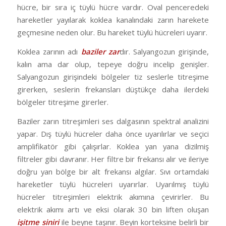
hücre, bir sıra iç tüylü hücre vardır. Oval penceredeki
hareketler yayılarak koklea kanalındaki zarın harekete
geçmesine neden olur. Bu hareket tüylü hücreleri uyarır.
Koklea zarının adı
baziler zar
dır. Salyangozun girişinde,
kalın ama dar olup, tepeye doğru incelip genişler.
Salyangozun girişindeki bölgeler tiz seslerle titreşime
girerken, seslerin frekansları düştükçe daha ilerdeki
bölgeler titreşime girerler.
Baziler zarın titreşimleri ses dalgasının spektral analizini
yapar. Dış tüylü hücreler daha önce uyarılırlar ve seçici
amplifikatör gibi çalışırlar. Koklea yan yana dizilmiş
filtreler gibi davranır. Her filtre bir frekansı alır ve ileriye
doğru yan bölge bir alt frekansı algılar. Sıvı ortamdaki
hareketler tüylü hücreleri uyarırlar. Uyarılmış tüylü
hücreler titreşimleri elektrik akımına çevirirler. Bu
elektrik akımı artı ve eksi olarak 30 bin liften oluşan
işitme siniri
ile beyne taşınır. Beyin korteksine belirli bir