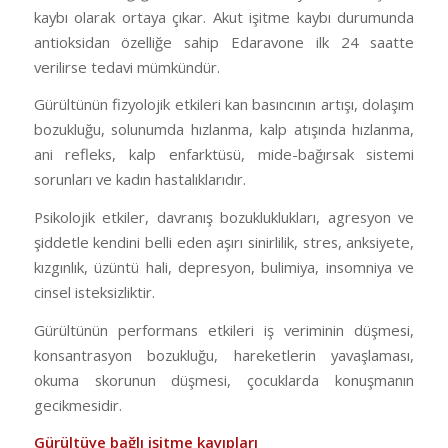
kaybı olarak ortaya çıkar. Akut işitme kaybı durumunda
antioksidan özelliğe sahip Edaravone ilk 24 saatte
verilirse tedavi mümkündür.
Gürültünün fizyolojik etkileri kan basıncının artışı, dolaşım
bozukluğu, solunumda hızlanma, kalp atışında hızlanma,
ani refleks, kalp enfarktüsü, mide-bağırsak sistemi
sorunları ve kadın hastalıklarıdır.
Psikolojik etkiler, davranış bozukluklukları, agresyon ve
şiddetle kendini belli eden aşırı sinirlilik, stres, anksiyete,
kızgınlık, üzüntü hali, depresyon, bulimiya, insomniya ve
cinsel isteksizliktir.
Gürültünün performans etkileri iş veriminin düşmesi,
konsantrasyon bozukluğu, hareketlerin yavaşlaması,
okuma skorunun düşmesi, çocuklarda konuşmanın
gecikmesidir.
Gürültüye bağlı işitme kayıpları