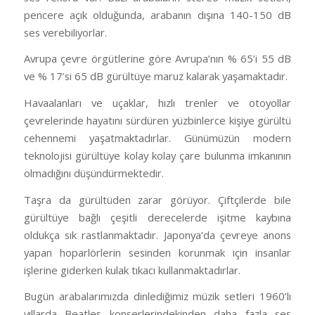
pencere açık olduğunda, arabanın dışına 140-150 dB
ses verebiliyorlar.
Avrupa çevre örgütlerine göre Avrupa’nın % 65’i 55 dB
ve % 17’si 65 dB gürültüye maruz kalarak yaşamaktadır.
Havaalanları ve uçaklar, hızlı trenler ve otoyollar
çevrelerinde hayatını sürdüren yüzbinlerce kişiye gürültü
cehennemi yaşatmaktadırlar. Günümüzün modern
teknolojisi gürültüye kolay kolay çare bulunma imkanının
olmadığını düşündürmektedir.
Taşra da gürültüden zarar görüyor. Çiftçilerde bile
gürültüye bağlı çeşitli derecelerde işitme kaybına
oldukça sık rastlanmaktadır. Japonya’da çevreye anons
yapan hoparlörlerin sesinden korunmak için insanlar
işlerine giderken kulak tıkacı kullanmaktadırlar.
Bugün arabalarımızda dinlediğimiz müzik setleri 1960’lı
yıllarda Beatles konserlerindekinden daha fazla ses