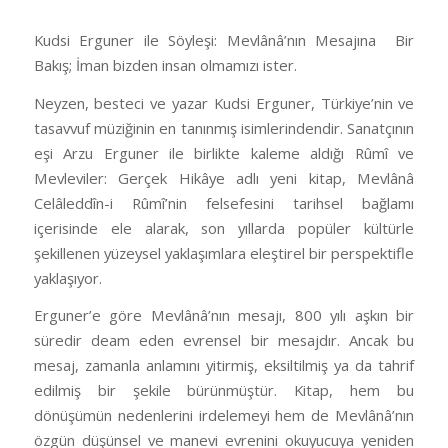
Kudsi Erguner ile Söyleşi: Mevlânâ’nın Mesajına Bir
Bakış; İman bizden insan olmamızı ister.
Neyzen, besteci ve yazar Kudsi Erguner, Türkiye’nin ve
tasavvuf müziğinin en tanınmış isimlerindendir. Sanatçının
eşi Arzu Erguner ile birlikte kaleme aldığı Rûmî ve
Mevleviler: Gerçek Hikâye adlı yeni kitap, Mevlânâ
Celâleddîn-i Rûmî’nin felsefesini tarihsel bağlamı
içerisinde ele alarak, son yıllarda popüler kültürle
şekillenen yüzeysel yaklaşımlara eleştirel bir perspektifle
yaklaşıyor.
Erguner’e göre Mevlânâ’nın mesajı, 800 yılı aşkın bir
süredir deam eden evrensel bir mesajdır. Ancak bu
mesaj, zamanla anlamını yitirmiş, eksiltilmiş ya da tahrif
edilmiş bir şekile bürünmüştür. Kitap, hem bu
dönüşümün nedenlerini irdelemeyi hem de Mevlânâ’nın
özgün düşünsel ve manevi evrenini okuyucuya yeniden