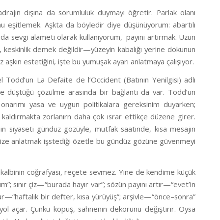
drajın dışına da sorumluluk duymayı öğretir. Parlak olanı
onu eşitlemek. Aşkta da böyledir diye düşünüyorum: abartılı
ada sevgi alameti olarak kullanıyorum,
payını artırmak. Uzun
ik, keskinlik demek değildir—yüzeyin kabalığı yerine dokunun
 aşkın estetiğini, işte bu yumuşak ayarı anlatmaya çalışıyor.
Todd’un La Defaite de l’Occident (Batının Yenilgisi) adlı
ne düştüğü çözülme arasında bir bağlantı da var. Todd’un
ın onarımı yasa ve uygun politikalara gereksinim duyarken;
yı kaldırmakta zorlanırn daha çok ısrar ettikçe düzene girer.
n siyaseti gündüz gözüyle, mutfak saatinde, kısa mesajın
bize anlatmak işstediği özetle bu gündüz gözüne güvenmeyi
kalbinin coğrafyası, reçete sevmez. Yine de kendime küçük
”; sınır çiz—“burada hayır var”; sözün payını artır—“evet’in
ur—“haftalık bir defter, kısa yürüyüş”; arşivle—“önce–sonra”
yol açar. Çünkü kopuş, sahnenin dekorunu değiştirir. Oysa