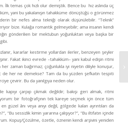
. İlk temas çok hızlı olur demiştik. Bence bu
hız aslında üç
kküm
, yani bu yakalanışın tahakküme dönüştüğü o görünmez
erin bir nefes alma tekniği olarak düşünülebilir. “Teknik”
veriyor bize. Kulağa romantik gelmeyebilir; ama insanın kendi
rneğin gönderilien bir mektubun yoğunluktan veya başka bir
ibi.
zlanır, kararlar kestirme yollardan ilerler, benzeyen şeyler
şınır. Fakat ikinci evrede –
tahakküm
– yani kabul edişin ritmi
 her zaman bağırmaz; çoğunlukla iyi niyetin diliyle konuşur,
20
kat de her ne demekse? Tam da bu yüzden şefkatin tespiti
rciye çevirir. Bu da yanılgıya neden olur.
kapıyı çarpıp çıkmak değildir; bakışı geri almak, ritmi
iyorum: bir fotoğrafçının tek kareye seçmek için önce tüm
 en güzel ânı veya anıyı değil, gölgede kalan ayrıntıları da
u sessizlik kimin yararına çalışıyor?”, “Bu iltifatın içinde
orum.
Kopuş/Çözülme
, özetle, öznenin kendi arşivini yeniden