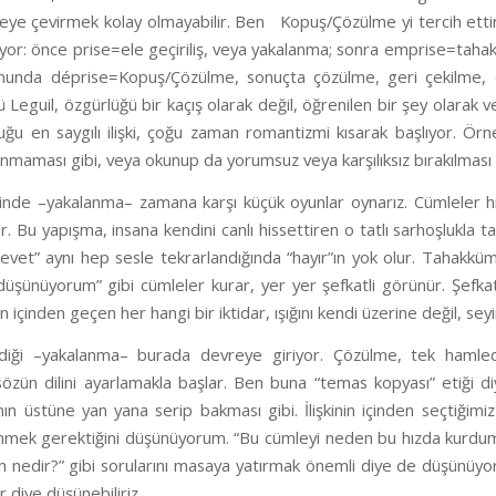
eye çevirmek kolay olmayabilir. Ben Kopuş/Çözülme yi tercih ettim
yor: önce
prise=ele geçiriliş
, veya yakalanma; sonra
emprise=taha
onunda
déprise=Kopuş/Çözülme
, sonuçta çözülme, geri çekilme, d
 Leguil, özgürlüğü bir kaçış olarak değil, öğrenilen bir şey olarak 
duğu en saygılı ilişki, çoğu zaman romantizmi kısarak başlıyor. Ö
aması gibi, veya okunup da yorumsuz veya karşılıksız bırakılması g
sinde –
yakalanma
– zamana karşı küçük oyunlar oynarız. Cümleler hı
ır. Bu yapışma, insana kendini canlı hissettiren o tatlı sarhoşlukla ta
“evet” aynı hep sesle tekrarlandığında “hayır”ın yok olur. Tahakküm
düşünüyorum” gibi cümleler kurar, yer yer şefkatli görünür. Şef
n içinden geçen her hangi bir iktidar, ışığını kendi üzerine değil, seyi
diği –
yakalanma
– burada devreye giriyor. Çözülme, tek hamlede 
sözün dilini ayarlamakla başlar. Ben buna “temas kopyası” etiği d
ın üstüne yan yana serip bakması gibi. İlişkinin içinden seçtiğimiz
ek gerektiğini düşünüyorum. “Bu cümleyi neden bu hızda kurdum?”, “B
n nedir?” gibi sorularını masaya yatırmak önemli diye de düşünüy
 diye düşünebiliriz.