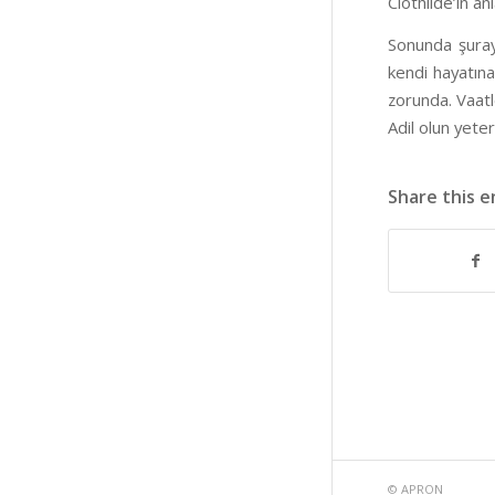
Clothilde’in an
Sonunda şura
kendi hayatına
zorunda. Vaatl
Adil olun yete
Share this e
©
APRON