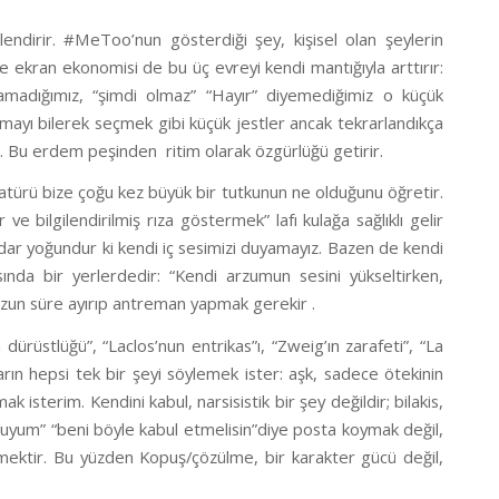
lendirir. #MeToo’nun gösterdiği şey, kişisel olan şeylerin
ve ekran ekonomisi de bu üç evreyi kendi mantığıyla arttırır:
uramadığımız, “şimdi olmaz” “Hayır” diyemediğimiz o küçük
mayı bilerek seçmek gibi küçük jestler ancak tekrarlandıkça
tur. Bu erdem peşinden
ritim olarak özgürlüğü getirir.
atürü bize çoğu kez büyük bir tutkunun ne olduğunu öğretir.
ve bilgilendirilmiş rıza göstermek” lafı kulağa sağlıklı gelir
dar yoğundur ki kendi iç sesimizi duyamayız. Bazen de kendi
sında bir yerlerdedir: “Kendi arzumun sesini yükseltirken,
zun süre ayırıp antreman yapmak gerekir .
ürüstlüğü”, “Laclos’nun entrikas”ı, “Zweig’ın zarafeti”, “La
arın hepsi tek bir şeyi söylemek ister: aşk, sadece ötekinin
 isterim. Kendini kabul, narsisistik bir şey değildir; bilakis,
buyum” “beni böyle kabul etmelisin”diye posta koymak değil,
emektir. Bu yüzden
Kopuş/çözülme
, bir karakter gücü değil,