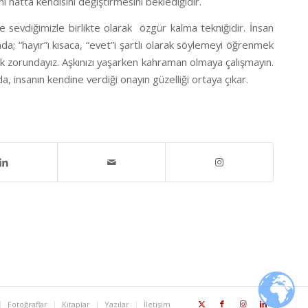
i hatta kendisini değiştirmesini beklediğidir.
ze sevdiğimizle birlikte olarak
özgür kalma tekniğidir. İnsan
a; “hayır”ı kısaca, “evet”i şartlı olarak söylemeyi öğrenmek
ak zorundayız. Aşkınızı yaşarken kahraman olmaya çalışmayın.
, insanın kendine verdiği onayın güzelliği ortaya çıkar.
Fotoğraflar
Kitaplar
Yazılar
İletişim