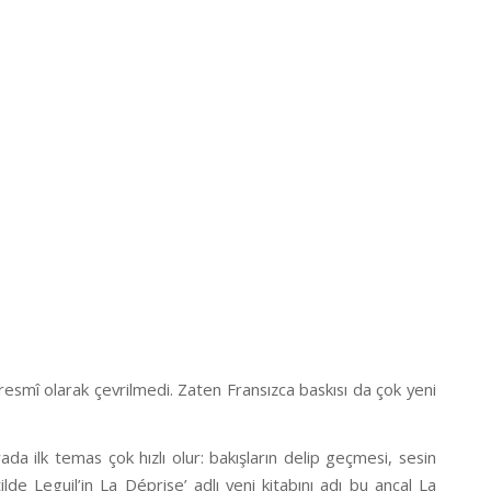
 resmî olarak çevrilmedi. Zaten Fransızca baskısı da çok yeni
ada ilk temas çok hızlı olur: bakışların delip geçmesi, sesin
ilde Leguil’in
La Déprise
’ adlı yeni kitabını adı bu ancal La