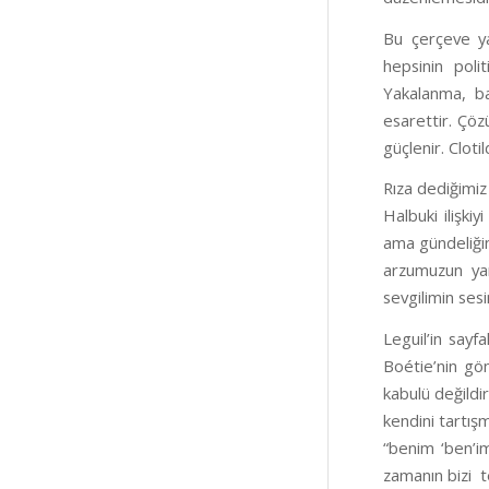
Bu çerçeve ya
hepsinin
polit
Yakalanma
, b
esarettir.
Çöz
güçlenir. Clot
Rıza dediğimiz
Halbuki ilişkiy
ama gündeliğin
arzumuzun yan
sevgilimin ses
Leguil’in sayf
Boétie’nin gön
kabulü değildir
kendini tartış
“benim ‘ben’i
zamanın bizi
t