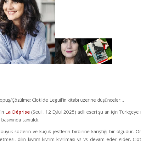
puş/Çözülme; Clotilde Leguil’in kitabı üzerine düşünceler…
’in
La Déprise
(Seuil, 12 Eylül 2025) adlı eseri şu an için Türkçeye
 basınında tanıtıldı.
büyük sözlerin ve küçük jestlerin birbirine karıştığı bir olgudur. Or
etmesi, dilin kıvrım kıvrım kıvrılması vs vs devam eder gider. Clot