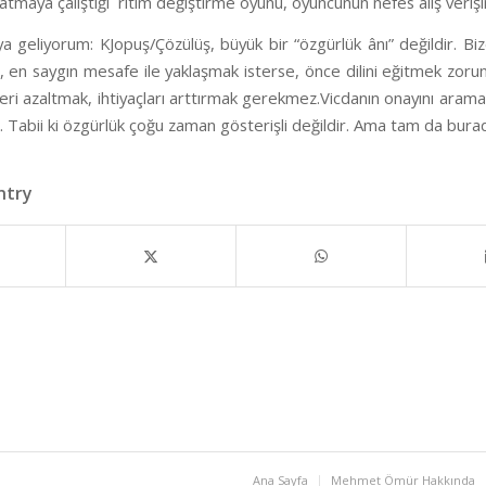
latmaya çalıştığı
ritim değiştirme oyunu, oyuncunun nefes alış verişin
ya geliyorum:
KJopuş/Çözülüş
, büyük bir “özgürlük ânı” değildir. Bi
, en saygın mesafe ile yaklaşmak isterse, önce dilini eğitmek zorund
eri azaltmak, ihtiyaçları arttırmak gerekmez.Vicdanın onayını aram
r. Tabii ki özgürlük çoğu zaman gösterişli değildir. Ama tam da burada
ntry
Ana Sayfa
Mehmet Ömür Hakkında