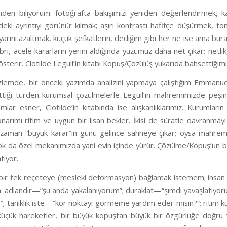
mden biliyorum: fotoğrafta bakışımızı yeniden değerlendirmek, ka
eki ayrıntıyı görünür kılmak; aşırı kontrastı hafifçe düşürmek, t
 ayarını azaltmak, küçük şefkatlerin, dediğim gibi her ne ise ama bur
rı, acele kararların yerini aldığında yüzümüz daha net çıkar; netl
sterir. Clotilde Leguil’in kitabı
Kopuş/Çözülüş
yukarıda bahsettiğimiz
lemde, bir önceki yazımda analizini yapmaya çalıştığım Emmanuel 
attığı türden kurumsal çözülmelerle Leguil’in mahremimizde peşi
mlar esner, Clotilde’in kitabında ise alışkanlıklarımız. Kurumlar
n onarımı ritim ve uygun bir lisan bekler. İkisi de süratle davranma
 zaman “büyük karar”ın günü gelince sahneye çıkar; oysa mahremi
ok da özel mekanımızda yani evin içinde yürür.
Çözülme/Kopuş
’un 
ıyor.
 bir tek reçeteye (mesleki deformasyon) bağlamak istemem; insan 
: adlandır—“şu anda yakalanıyorum”; duraklat—“şimdi yavaşlatıyorum
ar”; tanıklık iste—“kör noktayı görmeme yardım eder misin?”; ritim k
 küçük hareketler, bir büyük kopuştan büyük bir özgürlüğe doğru 