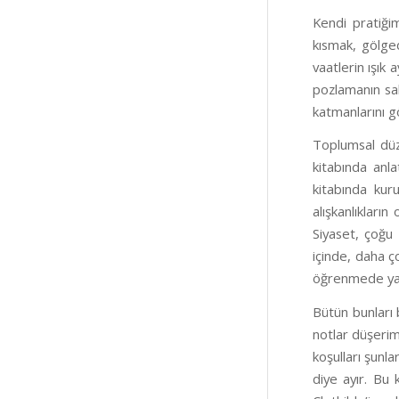
Kendi pratiği
kısmak, gölged
vaatlerin ışık
pozlamanın sab
katmanlarını gö
Toplumsal düz
kitabında anl
kitabında kuru
alışkanlıkları
Siyaset, çoğu
içinde, daha ç
öğrenmede yat
Bütün bunları
notlar düşerim
koşulları şunl
diye ayır. Bu