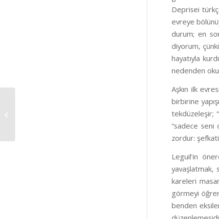
Deprisei türkç
evreye bölünü
durum; en s
diyorum, çünkü
hayatıyla kur
nedenden okunm
Aşkın ilk evre
birbirine yapış
Yenilgiden Çözülmeye:
tekdüzeleşir; 
Batı Sessiz Sakin
Dağılıyor mu?
“sadece seni 
zordur: şefkati
Leguil’in öner
yavaşlatmak, 
kareleri masan
görmeyi öğrenm
benden eksile
düzenlemesidir