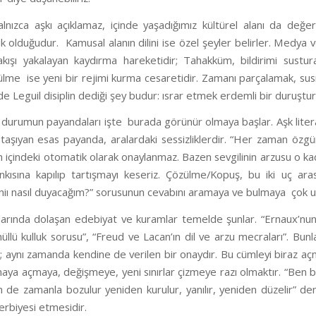
lnızca aşkı açıklamaz, içinde yaşadığımız kültürel alanı da değer
ik olduğudur.
Kamusal alanın dilini ise özel şeyler belirler. Medya 
akışı yakalayan kaydırma hareketidir;
Tahakküm
, bildirimi sust
ülme
ise yeni bir rejimi kurma cesaretidir. Zamanı parçalamak, sus
ilde Leguil disiplin dediği şey budur: ısrar etmek erdemli bir duruş
 durumun payandaları işte
burada görünür olmaya başlar. Aşk liter
i taşıyan esas payanda, aralardaki sessizliklerdir. “Her zaman özgür 
 içindeki otomatik olarak onaylanmaz. Bazen sevgilinin arzusu o ka
kısına kapılıp tartışmayı keseriz.
Çözülme/Kopuş
, bu iki uç ara
iniı nasıl duyacağım?” sorusunun cevabını aramaya ve bulmaya
çok u
alarında dolaşan edebiyat ve kuramlar temelde şunlar. “Ernaux’nun d
üllü kulluk sorusu”, “Freud ve Lacan’ın dil ve arzu mecraları”. Bunl
; aynı zamanda kendine de verilen bir onaydır. Bu cümleyi biraz açmak
maya açmaya, değişmeye, yeni sınırlar çizmeye razı olmaktır. “Ben 
m de zamanla bozulur yeniden kurulur, yanılır, yeniden düzelir” d
erbiyesi etmesidir.