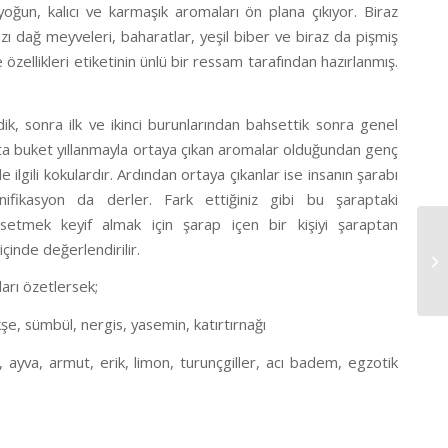
oğun, kalıcı ve karmaşık aromaları ön plana çıkıyor. Biraz
ı dağ meyveleri, baharatlar, yeşil biber ve biraz da pişmiş
 özellikleri etiketinin ünlü bir ressam tarafından hazırlanmış.
ik, sonra ilk ve ikinci burunlarından bahsettik sonra genel
a buket yıllanmayla ortaya çıkan aromalar olduğundan genç
lgili kokulardır. Ardından ortaya çıkanlar ise insanın şarabı
inifikasyon da derler. Fark ettiğiniz gibi bu şaraptaki
etmek keyif almak için şarap içen bir kişiyi şaraptan
çinde değerlendirilir.
ları özetlersek;
şe, sümbül, nergis, yasemin, katırtırnağı
, ayva, armut, erik, limon, turunçgiller, acı badem, egzotik