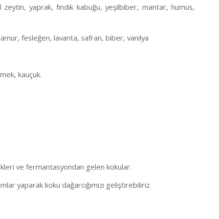
il zeytin, yaprak, fındık kabuğu, yeşilbiber, mantar, humus,
amur, fesleğen, lavanta, safran, biber, vanilya
kmek, kauçuk.
likleri ve fermantasyondan gelen kokular.
ımlar yaparak koku dağarcığımızı geliştirebiliriz.