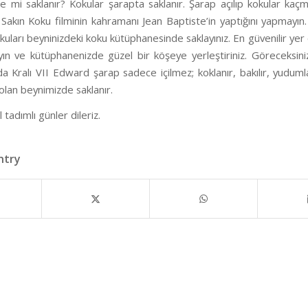
e mi saklanır? Kokular şarapta saklanır. Şarap açılıp kokular kaç
 Sakın Koku filminin kahramanı Jean Baptiste’in yaptığını yapmayın.
kuları beyninizdeki koku kütüphanesinde saklayınız. En güvenilir yer 
yın ve kütüphanenizde güzel bir köşeye yerleştiriniz. Göreceksini
nda Kralı VII Edward şarap sadece içilmez; koklanır, bakılır, yudu
 olan beynimizde saklanır.
tadımlı günler dileriz.
ntry