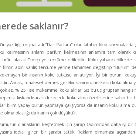
erede saklanır?
d’in yazdığı, orijinal adı “Das Parfum” olan kitabın filmi sinemalard
Koku kelimesinin anlamı parfüm kelimesinin anlamını tam olarak 
 bir ürün olarak Türkçeye tercüme edilebilir. Koku yabancı dillerde
en filmin adını yanlış tercüme yerine tamamen değiştirip “Burun” 
okmayan bir insanın koku tutkusu anlatılıyor. İyi bir burun, kokuy
idir. Ancak, maalesef demek gerekir sanırım, herkesin koku alma ye
i çok az, % 25’i ise mükemmel koku alırlar. Siz bu üç gruptan hangis
hepimizi kıskandıracak derecede koku alma özelliklerine sahip bir 
dar bilim yapay burun yapmaya çalışıyorsa da insanın koku alma du
e olma olasılığı da inanın çok düşüktür.
muzun olanaklarını keşfetmek için şarap tadımından daha iyi bir fı
nyasına iddialı giren bir şarabı tattık. Reklam olmaması açısınd