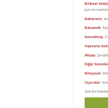
Bitkisel koku
porcini mantar
Baharatsı:
An
Balsamik:
Reç
Kavrulmuş:
Fü
Hayvansı kok
Ahşap:
Şarabı
Diğer besinle
Kimyasal:
Sir
Uçucular:
Ase
İşte bu kokular