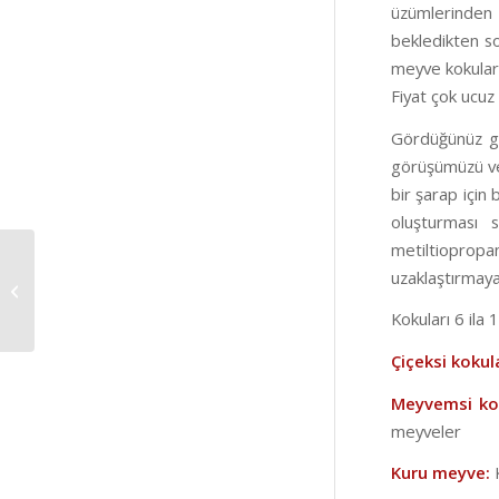
üzümlerinden 
bekledikten so
meyve kokuları 
Fiyat çok ucuz 
Gördüğünüz gib
görüşümüzü ve
bir şarap için
oluşturması s
metiltioprop
uzaklaştırmaya
Montluçon’da Mobil
Sanat sergisi
Kokuları 6 ila 
Çiçeksi kokul
Meyvemsi ko
meyveler
Kuru meyve: