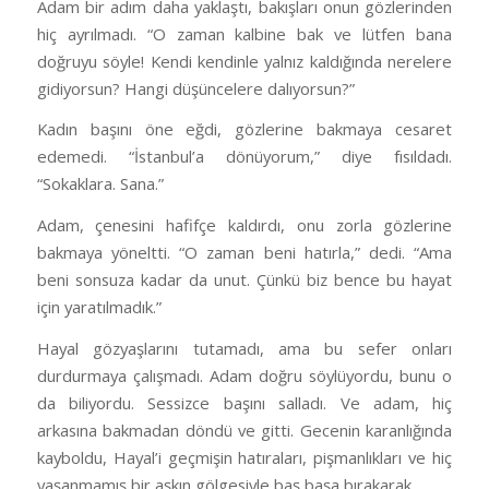
Adam bir adım daha yaklaştı, bakışları onun gözlerinden
hiç ayrılmadı. “O zaman kalbine bak ve lütfen bana
doğruyu söyle! Kendi kendinle yalnız kaldığında nerelere
gidiyorsun? Hangi düşüncelere dalıyorsun?”
Kadın başını öne eğdi, gözlerine bakmaya cesaret
edemedi. “İstanbul’a dönüyorum,” diye fısıldadı.
“Sokaklara. Sana.”
Adam, çenesini hafifçe kaldırdı, onu zorla gözlerine
bakmaya yöneltti. “O zaman beni hatırla,” dedi. “Ama
beni sonsuza kadar da unut. Çünkü biz bence bu hayat
için yaratılmadık.”
Hayal gözyaşlarını tutamadı, ama bu sefer onları
durdurmaya çalışmadı. Adam doğru söylüyordu, bunu o
da biliyordu. Sessizce başını salladı. Ve adam, hiç
arkasına bakmadan döndü ve gitti. Gecenin karanlığında
kayboldu, Hayal’i geçmişin hatıraları, pişmanlıkları ve hiç
yaşanmamış bir aşkın gölgesiyle baş başa bırakarak.