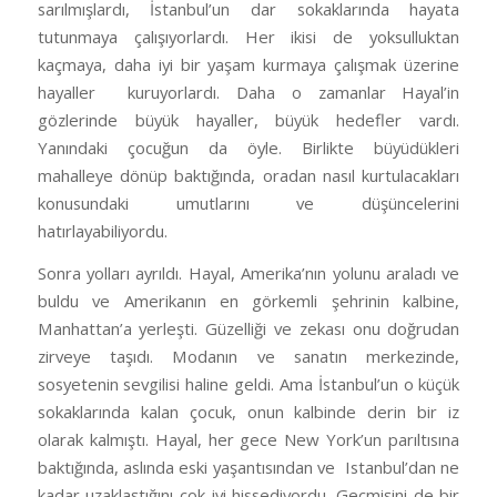
sarılmışlardı, İstanbul’un dar sokaklarında hayata
tutunmaya çalışıyorlardı. Her ikisi de yoksulluktan
kaçmaya, daha iyi bir yaşam kurmaya çalışmak üzerine
hayaller
kuruyorlardı. Daha o zamanlar Hayal’in
gözlerinde büyük hayaller, büyük hedefler vardı.
Yanındaki çocuğun da öyle. Birlikte büyüdükleri
mahalleye dönüp baktığında, oradan nasıl kurtulacakları
konusundaki umutlarını ve düşüncelerini
hatırlayabiliyordu.
Sonra yolları ayrıldı. Hayal, Amerika’nın yolunu araladı ve
buldu ve Amerikanın en görkemli şehrinin kalbine,
Manhattan’a yerleşti. Güzelliği ve zekası onu doğrudan
zirveye taşıdı. Modanın ve sanatın merkezinde,
sosyetenin sevgilisi haline geldi. Ama İstanbul’un o küçük
sokaklarında kalan çocuk, onun kalbinde derin bir iz
olarak kalmıştı. Hayal, her gece New York’un parıltısına
baktığında, aslında eski yaşantısından ve
Istanbul’dan ne
kadar uzaklaştığını çok iyi hissediyordu. Geçmişini de bir