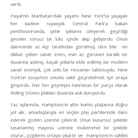
vardı.
Hayal’nin Manhatan’daki yaşamı New York’ta yaşayan
her kadının rüyasıydı. Central Park’a bakan
penthouse’unda, şehir ışıklarını izleyerek geçirdiği
geceler sonsuz bir lüks içinde akıp gidiyordu. Onun
dairesinde az kişi tarafından görülmüş olsa bile
en
dikkat çeken sanat eseri, evin az görünen karalık bir
duvarına asılmış, kaçak yollarla elde edilmiş bir modern
sanat eseriydi, çok ünlü bir ressamın tablosuydu. New
York’un sosyetesi onunla vakit geçirebilmek için sıraya
giriyordu. Her biri geçmişini hatırlatan bir parça olarak
Rolling Stones plakları duvarda asılı duruyordu.
Yaz aylarında, Hamptons’ın altın kumlu plajlarına doğru
yol alır, arkadaşlarıyla en seçkin plaj partilerinde dans
ederek gözleri üzerine çekerdi. Onun kusursuz şekilde
tasarlanmış mayosu üzerine mükemmel bir şekilde
oturur, çizgilerini ortaya çıkartır ve
Hamptons’ın sahilini