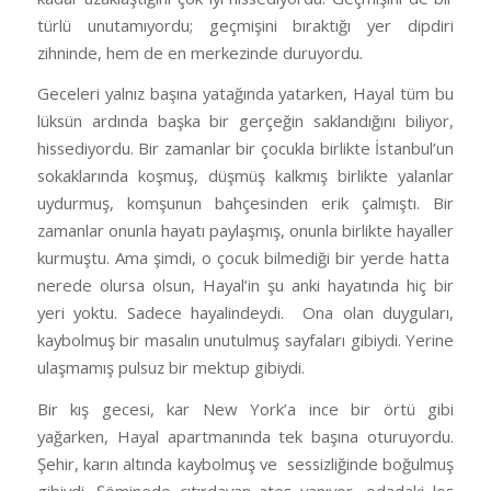
türlü unutamıyordu; geçmişini bıraktığı yer dipdiri
zihninde, hem de en merkezinde duruyordu.
Geceleri yalnız başına yatağında yatarken, Hayal tüm bu
lüksün ardında başka bir gerçeğin saklandığını biliyor,
hissediyordu. Bir zamanlar bir çocukla birlikte İstanbul’un
sokaklarında koşmuş, düşmüş kalkmış birlikte yalanlar
uydurmuş, komşunun bahçesinden erik çalmıştı. Bir
zamanlar onunla hayatı paylaşmış, onunla birlikte hayaller
kurmuştu. Ama şimdi, o çocuk bilmediği bir yerde hatta
nerede olursa olsun, Hayal’in şu anki hayatında hiç bir
yeri yoktu. Sadece hayalindeydi.
Ona olan duyguları,
kaybolmuş bir masalın unutulmuş sayfaları gibiydi. Yerine
ulaşmamış pulsuz bir mektup gibiydi.
Bir kış gecesi, kar New York’a ince bir örtü gibi
yağarken, Hayal apartmanında tek başına oturuyordu.
Şehir, karın altında kaybolmuş ve
sessizliğinde boğulmuş