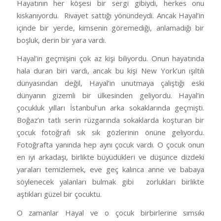
Hayatının her köşesi bir sergi gibiydi, herkes onu
kıskanıyordu.
Rivayet sattığı yönündeydi. Ancak Hayal’in
içinde bir yerde, kimsenin göremediği, anlamadığı bir
boşluk, derin bir yara vardı.
Hayal’in geçmişini çok az kişi biliyordu. Onun hayatında
hala duran biri vardı, ancak bu kişi New York’un ışıltılı
dünyasından değil, Hayal’in unutmaya çalıştığı eski
dünyanın gizemli bir ülkesinden geliyordu. Hayal’in
çocukluk yılları İstanbul’un arka sokaklarında geçmişti.
Boğaz’ın tatlı serin rüzgarında sokaklarda koşturan bir
çocuk fotoğrafı sık sık gözlerinin önüne geliyordu.
Fotoğrafta yanında hep aynı çocuk vardı. O çocuk onun
en iyi arkadaşı, birlikte büyüdükleri ve düşünce dizdeki
yaraları temizlemek, eve geç kalınca anne ve babaya
söylenecek yalanları bulmak gibi
zorlukları birlikte
aştıkları güzel bir çocuktu.
O zamanlar Hayal ve o çocuk birbirlerine sımsıkı