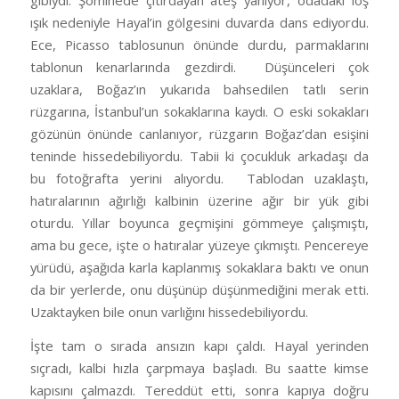
gibiydi. Şöminede çıtırdayan ateş yanıyor, odadaki loş
ışık nedeniyle Hayal’in gölgesini duvarda dans ediyordu.
Ece, Picasso tablosunun önünde durdu, parmaklarını
tablonun kenarlarında gezdirdi.
Düşünceleri çok
uzaklara, Boğaz’ın yukarıda bahsedilen tatlı serin
rüzgarına, İstanbul’un sokaklarına kaydı. O eski sokakları
gözünün önünde canlanıyor, rüzgarın Boğaz’dan esişini
teninde hissedebiliyordu. Tabii ki çocukluk arkadaşı da
bu fotoğrafta yerini alıyordu.
Tablodan uzaklaştı,
hatıralarının ağırlığı kalbinin üzerine ağır bir yük gibi
oturdu. Yıllar boyunca geçmişini gömmeye çalışmıştı,
ama bu gece, işte o hatıralar yüzeye çıkmıştı. Pencereye
yürüdü, aşağıda karla kaplanmış sokaklara baktı ve onun
da bir yerlerde, onu düşünüp düşünmediğini merak etti.
Uzaktayken bile onun varlığını hissedebiliyordu.
İşte tam o sırada ansızın kapı çaldı. Hayal yerinden
sıçradı, kalbi hızla çarpmaya başladı. Bu saatte kimse
kapısını çalmazdı. Tereddüt etti, sonra kapıya doğru