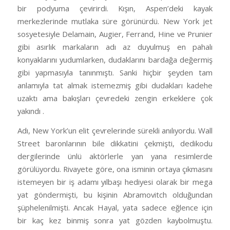
bir podyuma çevirirdi. Kışın, Aspen’deki kayak
merkezlerinde mutlaka süre görünürdü. New York jet
sosyetesiyle Delamain, Augier, Ferrand, Hine ve Prunier
gibi asırlık markaların adı az duyulmuş en pahalı
konyaklarını yudumlarken, dudaklarını bardağa değermiş
gibi yapmasıyla tanınmıştı. Sanki hiçbir şeyden tam
anlamıyla tat almak istemezmiş gibi dudakları kadehe
uzaktı ama bakışları çevredeki zengin erkeklere çok
yakındı .
Adı, New York’un elit çevrelerinde sürekli anılıyordu. Wall
Street baronlarının bile dikkatini çekmişti, dedikodu
dergilerinde ünlü aktörlerle yan yana resimlerde
görülüyordu. Rivayete göre, ona isminin ortaya çıkmasını
istemeyen bir iş adamı yılbaşı hediyesi olarak bir mega
yat göndermişti, bu kişinin Abramovitch olduğundan
şüphelenilmişti. Ancak Hayal, yata sadece eğlence için
bir kaç kez binmiş sonra yat gözden kaybolmuştu.