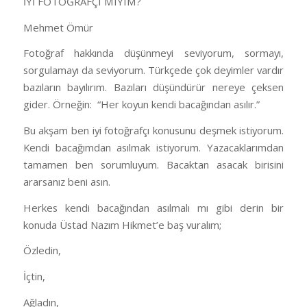
İYİ FOTOĞRAFÇI MIYIM?
Mehmet Ömür
Fotoğraf hakkında düşünmeyi seviyorum, sormayı,
sorgulamayı da seviyorum. Türkçede çok deyimler vardır
bazıların bayılırım. Bazıları düşündürür nereye çeksen
gider. Örneğin:
“Her koyun kendi bacağından asılır.”
Bu akşam ben iyi fotoğrafçı konusunu deşmek istiyorum.
Kendi bacağımdan asılmak istiyorum. Yazacaklarımdan
tamamen ben sorumluyum. Bacaktan asacak birisini
ararsanız beni asın.
Herkes kendi bacağından asılmalı mı gibi derin bir
konuda Üstad Nazım Hikmet’e baş vuralım;
Özledin,
İçtin,
Ağladın,