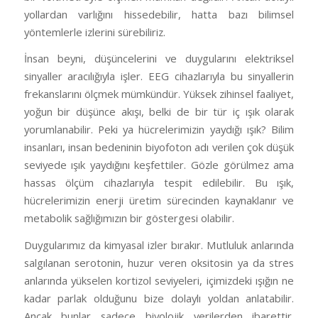
yollardan varlığını hissedebilir, hatta bazı bilimsel
yöntemlerle izlerini sürebiliriz.
İnsan beyni, düşüncelerini ve duygularını elektriksel
sinyaller aracılığıyla işler. EEG cihazlarıyla bu sinyallerin
frekanslarını ölçmek mümkündür. Yüksek zihinsel faaliyet,
yoğun bir düşünce akışı, belki de bir tür iç ışık olarak
yorumlanabilir. Peki ya hücrelerimizin yaydığı ışık? Bilim
insanları, insan bedeninin biyofoton adı verilen çok düşük
seviyede ışık yaydığını keşfettiler. Gözle görülmez ama
hassas ölçüm cihazlarıyla tespit edilebilir. Bu ışık,
hücrelerimizin enerji üretim sürecinden kaynaklanır ve
metabolik sağlığımızın bir göstergesi olabilir.
Duygularımız da kimyasal izler bırakır. Mutluluk anlarında
salgılanan serotonin, huzur veren oksitosin ya da stres
anlarında yükselen kortizol seviyeleri, içimizdeki ışığın ne
kadar parlak olduğunu bize dolaylı yoldan anlatabilir.
Ancak bunlar sadece biyolojik verilerden ibarettir.