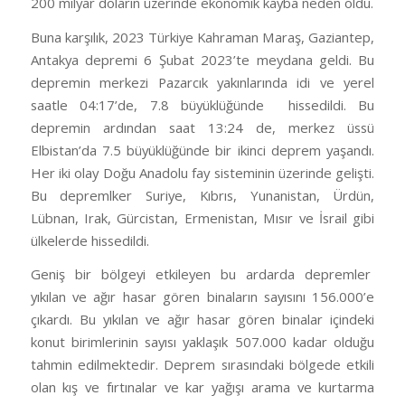
200 milyar doların üzerinde ekonomik kayba neden oldu.
Buna karşılık, 2023 Türkiye Kahraman Maraş, Gaziantep,
Antakya depremi 6 Şubat 2023’te meydana geldi. Bu
depremin merkezi Pazarcık yakınlarında idi ve yerel
saatle 04:17’de, 7.8 büyüklüğünde
hissedildi. Bu
depremin ardından saat 13:24 de, merkez üssü
Elbistan’da 7.5 büyüklüğünde bir ikinci deprem yaşandı.
Her iki olay Doğu Anadolu fay sisteminin üzerinde gelişti.
Bu depremlker Suriye, Kıbrıs, Yunanistan, Ürdün,
Lübnan, Irak, Gürcistan, Ermenistan, Mısır ve İsrail gibi
ülkelerde hissedildi.
Geniş bir bölgeyi etkileyen bu ardarda depremler
yıkılan ve ağır hasar gören binaların sayısını 156.000’e
çıkardı. Bu yıkılan ve ağır hasar gören binalar içindeki
konut birimlerinin sayısı yaklaşık 507.000 kadar olduğu
tahmin edilmektedir. Deprem sırasındaki bölgede etkili
olan kış ve fırtınalar ve kar yağışı arama ve kurtarma