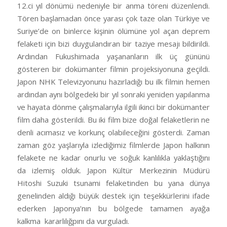
12.ci yıl dönümü nedeniyle bir anma töreni düzenlendi.
Tören başlamadan önce yarası çok taze olan Türkiye ve
Suriye’de on binlerce kişinin ölümüne yol açan deprem
felaketi için bizi duygulandıran bir taziye mesajı bildirildi.
Ardından Fukushimada yaşananların ilk üç gününü
gösteren bir dokümanter filmin projeksiyonuna geçildi.
Japon NHK Televizyonunu hazırladığı bu ilk filmin hemen
ardından aynı bölgedeki bir yıl sonraki yeniden yapılanma
ve hayata dönme çalışmalarıyla ilgili ikinci bir dokümanter
film daha gösterildi. Bu iki film bize doğal felaketlerin ne
denli acımasız ve korkunç olabileceğini gösterdi. Zaman
zaman göz yaşlarıyla izlediğimiz filmlerde Japon halkının
felakete ne kadar onurlu ve soğuk kanlılıkla yaklaştığını
da izlemiş olduk. Japon Kültür Merkezinin Müdürü
Hitoshi Suzuki tsunami felaketinden bu yana dünya
genelinden aldığı büyük destek için teşekkürlerini ifade
ederken Japonya’nın bu bölgede tamamen ayağa
kalkma
kararlılığpını da vurguladı.