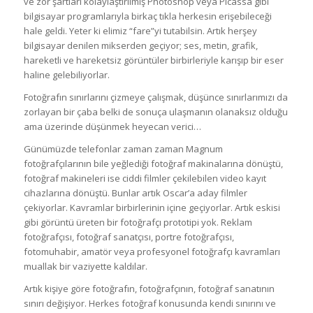
ve zor şartları kolaylaştırılmış Photoshop veya Picassa gibi
bilgisayar programlarıyla birkaç tıkla herkesin erişebileceği
hale geldi. Yeter ki elimiz “fare”yi tutabilsin. Artık herşey
bilgisayar denilen mikserden geçiyor; ses, metin, grafik,
hareketli ve hareketsiz görüntüler birbirleriyle karışıp bir eser
haline gelebiliyorlar.
Fotoğrafın sınırlarını çizmeye çalışmak, düşünce sınırlarımızı da
zorlayan bir çaba belki de sonuça ulaşmanın olanaksız olduğu
ama üzerinde düşünmek heyecan verici…
Günümüzde telefonlar zaman zaman Magnum
fotoğrafçılarının bile yeğlediği fotoğraf makinalarına dönüştü,
fotoğraf makineleri ise ciddi filmler çekilebilen video kayıt
cihazlarına dönüştü. Bunlar artık Oscar’a aday filmler
çekiyorlar. Kavramlar birbirlerinin içine geçiyorlar. Artık eskisi
gibi görüntü üreten bir fotoğrafçı prototipi yok. Reklam
fotoğrafçısı, fotoğraf sanatçısı, portre fotoğrafçısı,
fotomuhabir, amatör veya profesyonel fotoğrafçı kavramları
muallak bir vaziyette kaldılar.
Artık kişiye göre fotoğrafın, fotoğrafçının, fotoğraf sanatının
sınırı değişiyor. Herkes fotoğraf konusunda kendi sınırını ve