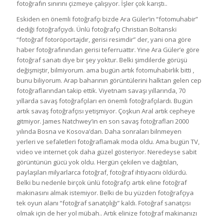
fotoğrafın sınırını çizmeye çalışıyor. İşler çok karıştı..
Eskiden en önemli fotoğrafçı bizde Ara Güler’in “fotomuhabir”
dediği fotoğrafçıydı. Ünlü fotoğrafçı Christian Boltanski
“fotoğraf fotoröportajdır, gerisi resimdir” der, yani ona göre
haber fotoğrafınından gerisi teferruattır. Yine Ara Güler’e göre
fotoğraf sanatı diye bir şey yoktur. Belki şimdilerde görüşü
değişmiştir, bilmiyorum. ama bugün artık fotomuhabirlik bitti ,
bunu biliyorum. Arap baharının görüntülerini halktan gelen cep
fotoğraflarından takip ettik. Viyetnam savaşı yıllarında, 70
yıllarda savaş fotoğrafçıları en önemli fotoğrafçılardı. Bugün
artık savaş fotoğrafçısı yetişmiyor. Çoşkun Aral artık cepheye
gitmiyor. James Natchwey’in en son savaş fotoğrafları 2000
yılında Bosna ve Kosova’dan. Daha sonraları bilnmeyen
yerleri ve sefaletleri fotoğraflamak moda oldu. Ama bugün TV,
video ve internet çok daha güzel gösteriyor. Neredeyse sabit
görüntünün gücü yok oldu. Hergün çekilen ve dağıtılan,
paylaşılan milyarlarca fotoğraf, fotoğraf ihtiyacını öldürdü.
Belki bu nedenle birçok ünlü fotoğrafçı artık eline fotoğraf
makinasını almak istemiyor. Belki de bu yüzden fotoğrafçıya
tek oyun alanı “fotoğraf sanatçılığı” kaldı. Fotoğraf sanatçısı
olmak için de her yol mübah.. Artık elinize fotoğraf makinanızı