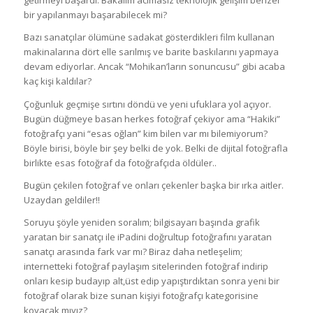
getirmeyi başardı. Bakalım acımasız teknolojik gelişim benzer
bir yapılanmayı başarabilecek mi?
Bazı sanatçılar ölümüne sadakat gösterdikleri film kullanan
makinalarına dört elle sarılmış ve barite baskılarını yapmaya
devam ediyorlar. Ancak “Mohikan’ların sonuncusu” gibi acaba
kaç kişi kaldılar?
Çoğunluk geçmişe sırtını döndü ve yeni ufuklara yol açıyor.
Bugün düğmeye basan herkes fotoğraf çekiyor ama “Hakiki”
fotoğrafçı yani “esas oğlan” kim bilen var mı bilemiyorum?
Böyle birisi, böyle bir şey belki de yok. Belki de dijital fotoğrafla
birlikte esas fotoğraf da fotoğrafçıda öldüler..
Bugün çekilen fotoğraf ve onları çekenler başka bir ırka aitler.
Uzaydan geldiler!!
Soruyu şöyle yeniden soralım; bilgisayarı başında grafik
yaratan bir sanatçı ile iPadini doğrultup fotoğrafını yaratan
sanatçı arasında fark var mı? Biraz daha netleşelim;
internetteki fotoğraf paylaşım sitelerinden fotoğraf indirip
onları kesip budayıp alt,üst edip yapıştırdıktan sonra yeni bir
fotoğraf olarak bize sunan kişiyi fotoğrafçı kategorisine
koyacak mıyız?