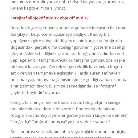
omzumuzdan indiriyor ve daha felsefi bir yola başvuruyoruz.
Kalemi kağıdı elimize alıyoruz.
Fotoğraf sübjektif midir? objektif midir?
Burada da görüşler ayrılıyor her argümanın karşısına bir kontr
tez çıkıyor. Düşünceler uçuşmaya başlıyor. Kadrajı biz
yaptığımıza göre sübjektif düşüncesinin karşısına fotoğrafın
doğasındaki gerçek olma özelliği “görüneni” gösterme özelliği
çıkıyor. Aslında bildiğimiz gibi bu taa fotoğrafın icadından beri
yapılagelen bir tartışma..Ancak bu tartışma günümüzde başka
bir boyut kazanıyor. Gerçek ve gerçekçilik kavramları bugün
artık yeniden tartışmaya açılmıştır. Yıllardır süren saf halleri
artık makyajlanmaya başlamıştır. işimize geldiği zaman “sanata
sınır çizilmez” diyoruz, işimize gelmediğinde ise “fotoğraf
şöyledir, böyledir” diyoruz.
Fotoğrafa sınır çizmek ne kadar zorsa, fotoğrafçının kimliğini
tanımlamak da o derecede zordur. Photoshop da birkaç
fotoğrafı katmanlayıp yeni bir görsel yaratan kişiye ne demeli?
Fotoğrafçı? Fotoğraf sanatçısı? yoksa sadece sanatçı?
Ses sanatçısı sesi kullanır, tahta veya kağıt kullanan sanatçılar