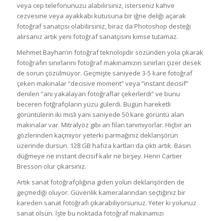
veya cep telefonunuzu alabilirsiniz, isterseniz kahve
cezvesine veya ayakkabı kutusuna bir iğne deliği açarak
fotoğraf sanatçısı olabilirsiniz, biraz da Photoshop desteği
alırsanız artık yeni fotoğraf sanatçısını kimse tutamaz.
Mehmet Bayhan’ın fotoğraf teknolojidir sözünden yola çıkarak
fotoğrafın sınırlarını fotoğraf makinamızın sınırları çizer desek
de sorun çözülmüyor. Geçmişte saniyede 3-5 kare fotoğraf
çeken makinalar “decisive moment” veya “instant decisif”
denilen “anı yakalayan fotoğraflar çekerlerdi” ve bunu
beceren fotğrafçıların yüzü gülerdi. Bugün hareketli
görüntülerin iki misli yani saniyede 50 kare görüntü alan
makinalar var. Mitralyöz gibi an filan tanımıyorlar. Hiçbir an
gözlerinden kaçmıyor yeterki parmağınız deklanşörün
üzerinde dursun. 128 GB hafıza kartları da çıktı artık. Basın
düğmeye ne instant decisif kalır ne birşey. Henri Cartier
Bresson olur çıkarsınız.
Artık sanat fotoğrafçılığına giden yolun deklanşörden de
geçmediği oluyor. Güvenlik kameralarından seçtiğiniz bir
kareden sanat fotoğrafı çıkarabiliyorsunuz. Yeter ki yolunuz
sanat olsun. İşte bu noktada fotoğraf makinamızı