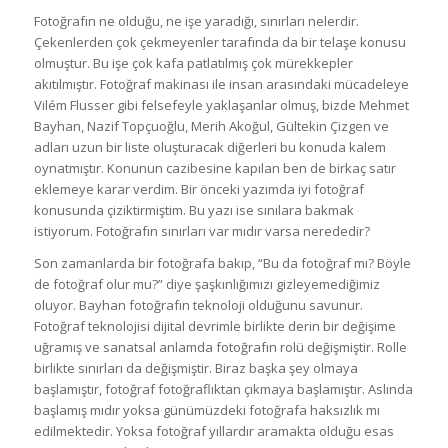
Fotoğrafın ne olduğu, ne işe yaradığı, sınırları nelerdir.
Çekenlerden çok çekmeyenler tarafında da bir telaşe konusu
olmuştur. Bu işe çok kafa patlatılmış çok mürekkepler
akıtılmıştır. Fotoğraf makinası ile insan arasındaki mücadeleye
Vilém Flusser gibi felsefeyle yaklaşanlar olmuş, bizde Mehmet
Bayhan, Nazif Topçuoğlu, Merih Akoğul, Gültekin Çizgen ve
adları uzun bir liste oluşturacak diğerleri bu konuda kalem
oynatmıştır. Konunun cazibesine kapılan ben de birkaç satır
eklemeye karar verdim. Bir önceki yazımda iyi fotoğraf
konusunda çiziktirmiştim. Bu yazı ise sınılara bakmak
istiyorum. Fotoğrafın sınırları var mıdır varsa nerededir?
Son zamanlarda bir fotoğrafa bakıp, “Bu da fotoğraf mı? Böyle
de fotoğraf olur mu?” diye şaşkınlığımızı gizleyemediğimiz
oluyor. Bayhan fotoğrafın teknoloji olduğunu savunur.
Fotoğraf teknolojisi dijital devrimle birlikte derin bir değişime
uğramış ve sanatsal anlamda fotoğrafın rolü değişmiştir. Rolle
birlikte sınırları da değişmiştir. Biraz başka şey olmaya
başlamıştır, fotoğraf fotoğraflıktan çıkmaya başlamıştır. Aslında
başlamış mıdır yoksa günümüzdeki fotoğrafa haksızlık mı
edilmektedir. Yoksa fotoğraf yıllardır aramakta olduğu esas