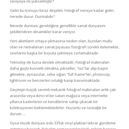
seviyeye mi yükselmiştir?
Gelin bu konuyu biraz deşelim. Fotoğraf nereye kadar gider,
nerede durur. Durmalıdır?
Nerede durması gerektiğine genellikle sanat dünyasını
şekillendiren dinamikler karar veriyor.
Yeni akımların ortaya çıkmasına neden olan, bundan mutlu
olan ve nemalanan sanat piyasası fotoğrafı sürekli itelemekte,
sınırlarını başka bir boyuta çekmeye zorlamaktadır.
Teknoloji de buna destek olmaktadır, Fotoğraf makinaları
daha güçlü kuvvetli olmakta, pikseller, “iso”lar alıp başını
gitmekte, aynasızlar, cebe sığan “full frame”ler, photosop,
lightroom ve benzerleri ortalığı kasıp kavurmaktadır.
Geçmişin küçük sevimli mekanik fotoğraf makinaları artık çatı
arasında veya ikinci el bir satan mağaza veya internette
yıllarca kaderlerini ve kendilerine sahip çıkacak bir
koleksiyoneri beklemektedirler. Hüzünlü ve nostaljik bir
durum….
Oysa müzik dünyası eski 33‘lük vinyl plakları tekrar gündeme