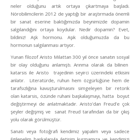
neler olduğunu artık ortaya çıkartmaya başladı.
Nörobilimcilerin 2012 de yaptığı bir araştırmada önemli
bir sanat eserine baktığımızda beynimizde dopamin
salgılandığını ortaya koydular. Nedir dopamin? Evet,
bildiniz! Aşk hormonu. Aşık olduğumuzda da bu
hormonun salgılanması artıyor.
Yunan filozof Aristo Milattan 300 yıl önce sanatın sosyal
bir olay olduğunu anlamıştı. Arınma olarak da bilinen
katarsis ile Aristo
trajedinin seyirci üzerindeki etkisini
anlatır.
Literatürde, ruhun hem özgürlüğüne hem de
tarafsızlığına kavuşturulmasını simgeleyen bir retorik
olan katarsis, özünde ruhani başkalaşmayı, hatta
boyut
değiştirmeyi de anlatmaktadır. Aristo’dan Freud’e çok
şeyler değişmiş ve
sanat Freud tarafından da bir çıkış
yolu olarak görülmüştür.
Sanatı veya fotoğrafı kendimiz yapalım veya sadece
ilgilenelim başkalarıyla iletişim kurmamıza ve kendimizi