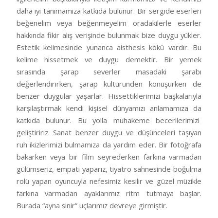
daha iyi tanımamıza katkıda bulunur. Bir sergide eserleri
beğenelim veya beğenmeyelim oradakilerle eserler
hakkında fikir alış verişinde bulunmak bize duygu yükler.
Estetik kelimesinde yunanca aisthesis kökü vardır. Bu
kelime hissetmek ve duygu demektir. Bir yemek
sırasında şarap severler masadaki şarabı
değerlendirirken, şarap kültüründen konuşurken de
benzer duygular yaşarlar. Hissettiklerimizi başkalarıyla
karşılaştırmak kendi kişisel dünyamızı anlamamıza da
katkıda bulunur. Bu yolla muhakeme becerilerimizi
geliştiririz. Sanat benzer duygu ve düşünceleri taşıyan
ruh ikizlerimizi bulmamıza da yardım eder. Bir fotoğrafa
bakarken veya bir film seyrederken farkına varmadan
gülümseriz, empati yaparız, tiyatro sahnesinde boğulma
rolü yapan oyuncuyla nefesimiz kesilir ve güzel müzikle
farkına varmadan ayaklarımız ritm tutmaya başlar.
Burada “ayna sinir” uçlarımız devreye girmiştir.