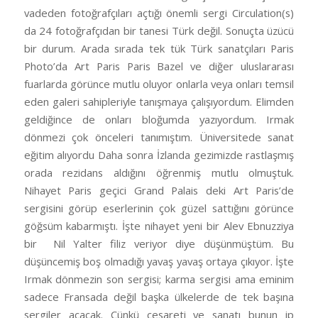
vadeden fotoğrafçıları açtığı önemli sergi Circulation(s)
da 24 fotoğrafçıdan bir tanesi Türk değil. Sonuçta üzücü
bir durum. Arada sırada tek tük Türk sanatçıları Paris
Photo’da Art Paris Paris Bazel ve diğer uluslararası
fuarlarda görünce mutlu oluyor onlarla veya onları temsil
eden galeri sahipleriyle tanışmaya çalışıyordum. Elimden
geldiğince de onları bloğumda yazıyordum. Irmak
dönmezi çok önceleri tanımıştım. Üniversitede sanat
eğitim alıyordu Daha sonra İzlanda gezimizde rastlaşmış
orada rezidans aldığını öğrenmiş mutlu olmuştuk.
Nihayet Paris geçici Grand Palais deki Art Paris’de
sergisini görüp eserlerinin çok güzel sattığını görünce
göğsüm kabarmıştı. İşte nihayet yeni bir Alev Ebnuzziya
bir Nil Yalter filiz veriyor diye düşünmüştüm. Bu
düşüncemiş boş olmadığı yavaş yavaş ortaya çıkıyor. İşte
Irmak dönmezin son sergisi; karma sergisi ama eminim
sadece Fransada değil başka ülkelerde de tek başına
sergiler açacak. Cünkü cesareti ve sanatı bunun ip