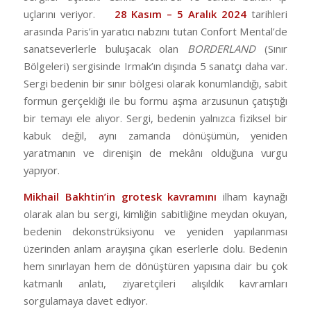
uçlarını veriyor.
28 Kasım – 5 Aralık 2024
tarihleri
arasında Paris’in yaratıcı nabzını tutan Confort Mental’de
sanatseverlerle buluşacak olan
BORDERLAND
(Sınır
Bölgeleri) sergisinde Irmak’ın dışında 5 sanatçı daha var.
Sergi bedenin bir sınır bölgesi olarak konumlandığı, sabit
formun gerçekliği ile bu formu aşma arzusunun çatıştığı
bir temayı ele alıyor. Sergi, bedenin yalnızca fiziksel bir
kabuk değil, aynı zamanda dönüşümün, yeniden
yaratmanın ve direnişin de mekânı olduğuna vurgu
yapıyor.
Mikhail Bakhtin’in grotesk kavramını
ilham kaynağı
olarak alan bu sergi, kimliğin sabitliğine meydan okuyan,
bedenin dekonstrüksiyonu ve yeniden yapılanması
üzerinden anlam arayışına çıkan eserlerle dolu. Bedenin
hem sınırlayan hem de dönüştüren yapısına dair bu çok
katmanlı anlatı, ziyaretçileri alışıldık kavramları
sorgulamaya davet ediyor.