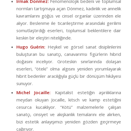
Irmak Dönmez:
Fenomenolojik bedeni ve toplumsal
normları tartışmaya açan Dönmez, kadınlık ve annelik
kavramlarını göğüs ve cinsel organlar üzerinden ele
alıyor. Beslenme ile ticarileştirme arasındaki gerilimi
somutlaştırdığı eserleri, toplumsal beklentilere dair
keskin bir eleştiri niteliğinde.
Hugo Guérin:
Heykel ve görsel sanat disiplinlerini
buluşturan bu sanatçı, canavarımsı figürlerin hibrid
doğasını inceliyor. Groteskin sınırlarında dolaşan
eserleri, “öteki” olma algısını yeniden yorumlayarak
hibrit bedenler aracılığıyla güçlü bir dönüşüm hikâyesi
sunuyor.
Michel Jocaille:
Kapitalist estetiğin aşırılıklarına
meydan okuyan Jocaille, kitsch ve kamp estetiğini
cesurca kucaklıyor. “Kötü” malzemelerle çalışan
sanatçı, cinsiyet ve akışkanlık temalarını ele alırken,
bizi estetik anlayışımızı yeniden gözden geçirmeye
çağırıyor.