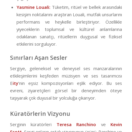
Yasmine Louali:
Tüketim, ritüel ve bellek arasındaki
kesişim noktalarını araştıran Louali, mutfak unsurlarını
performans ve heykelle birleştiriyor. Özellikle
yiyeceklerin toplumsal ve kültürel anlamlarına
odaklanan sanatçı, ritüellerin duygusal ve fiziksel
etkilerini sorguluyor.
Sınırları Aşan Sesler
Sergiye, geleneksel ve deneysel ses manzaralarının
etkileşimlerini keşfeden müzisyen ve ses tasarımcısı
E
ity
’nin eşsiz kompozisyonları eşlik ediyor. Bu ses
evreni, ziyaretçileri görsel bir deneyimden öteye
taşıyarak çok duyusal bir yolculuğa çıkarıyor.
Küratörlerin Vizyonu
Serginin küratörleri
Teresa Ranchino
ve
Kevin
Scott.
Sergi onların ortak vizyonunun ürünü. Ranchino ve