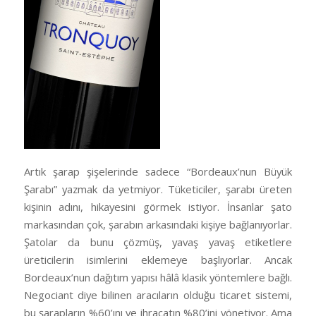
Artık şarap şişelerinde sadece “Bordeaux’nun Büyük
Şarabı” yazmak da yetmiyor. Tüketiciler, şarabı üreten
kişinin adını, hikayesini görmek istiyor. İnsanlar şato
markasından çok, şarabın arkasındaki kişiye bağlanıyorlar.
Şatolar da bunu çözmüş, yavaş yavaş etiketlere
üreticilerin isimlerini eklemeye başlıyorlar. Ancak
Bordeaux’nun dağıtım yapısı hâlâ klasik yöntemlere bağlı.
Negociant diye bilinen aracıların olduğu ticaret sistemi,
bu şarapların %60’ını ve ihracatın %80’ini yönetiyor. Ama