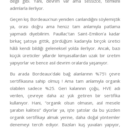
değil gibi. Yani, devrim var ama sessizce, temkinli
adımlarla ilerliyor.
Geçen kış Bordeaux’nun yeniden canlandığını söylemiştik
ya, orası doğru ama henüz tam anlamıyla patlama
yapmadı diyebilirim. Pauillac’tan Saint-Emilion’a kadar
birkaç şatoya gittik, gördüğüm kadarıyla birçok üretici
hâlâ kendi bildiği geleneksel yolda ilerliyor. Ancak, bazı
küçük üreticiler yıllardır kimyasallardan uzak bir üretim
yapıyorlar ve bence asıl devrim oralarda yaşanıyor.
Bu arada Bordeaux’daki bağ alanlarının %75’i çevre
sertifikasına sahip olmuş ! Ama tam anlamıyla organik
olabilen sadece %25. Geri kalanının çoğu, HVE adı
verilen, çevreye daha az yük getiren bir sertifika
kullanıyor. Hani, “organik olsun olmasın, asıl mesele
şarabın kalitesi” diyorlar ya, işte şatolar da bu yüzden
organik sertifikayı almak yerine, daha doğal yöntemler
denemeyi tercih ediyor. Bazıları kuş yuvaları yapıyor,