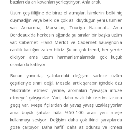
bazıları da arı kovanları yerleştiriyor. Anla artık.
Üzüm çeşitliliğine de biraz el atmışlar. İsimlerini belki hiç
duymadğın veya belki de çok az duyduğun yeni üzümler
var: Arinarnoa, Marselan, Touriga Nacional… Ama
Bordeaux’da herkesin ağzında şu sıralar bir başka üzüm
var: Cabernet Franc! Merlot ve Cabernet Sauvignon’a
canlılık kattığını zaten biliriz. Şu an çok trend, her yerde
dikiliyor ama üzüm harmanlamalarında çok küçük
oranlarda katılıyor.
Bunun yanında, şatolardaki değişim sadece üzüm
çeşitleriyle sınırlı değil. Mesela, artık şarabın içindeki özü
“ekstrakte etmek” yerine, aromaları “yavaşça infüze
etmeye” çalışıyorlar. Yani, daha nazik bir üretim tarzına
geçiş var. Meşe fıçılardan da yavaş yavaş uzaklaşıyorlar
ama büyük şatolar hâlâ %50-100 arası yeni meşe
kullanmayı seviyor. Değişim daha çok ikinci şaraplarda
göze çarpıyor: Daha hafif, daha az odunsu ve içmesi