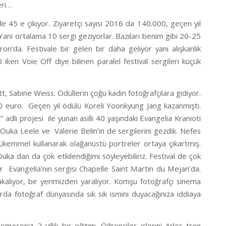
eri…
de 45 e çıkıyor. Ziyaretçi sayısı 2016 da 140.000, geçen yıl
. Yani ortalama 10 sergi geziyorlar. Bazıları benim gibi 20-25
n’da. Festivale bir gelen bir daha geliyor yani alışkanlık
 iken Voie Off diye bilinen paralel festival sergileri küçük
t, Sabine Weiss. Ödüllerin çoğu kadın fotoğrafçılara gidiyor.
00 euro. Geçen yıl ödülü Koreli Yoonkyung Jang kazanmıştı.
dlı projesi ile yunan asıllı 40 yaşındaki Evangelia Kranioti
n Ouka Leele ve Valerie Belin’in de sergilerini gezdik. Nefes
mükemmel kullanarak olağanüstü portreler ortaya çıkartmış.
uka dan da çok etkilendiğimi söyleyebiliriz. Festival de çok
dar Evangelia’nın sergisi Chapelle Saint Martin du Mejan’da.
yakalıyor, bir yerimizden yaralıyor. Komşu fotoğrafçı sinema
arda fotoğraf dünyasında sık sık ismini duyacağınıza iddiaya
seniz 2 yıllık bir eğitim. Öğrenciler işlerini Arles tren