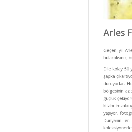
Arles F
Geçen yıl Arle
bulacaksınız, b
Dile kolay 50 y
şapka çıkartıy
duruyorlar. He
bölgesinin az 
güçlük çekiyo
kitabı imzalat
yaşıyor, fotoğ
Dünyanın en ü
koleksiyonerle