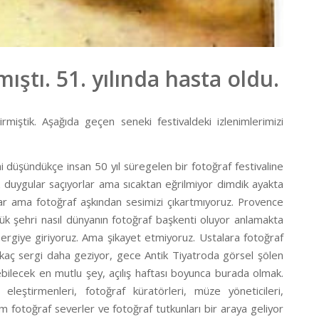
mıştı. 51. yılında hasta oldu.
irmiştik. Aşağıda geçen seneki festivaldeki izlenimlerimizi
ğini düşündükçe insan 50 yıl süregelen bir fotoğraf festivaline
ak duygular saçıyorlar ama sıcaktan eğrilmiyor dimdik ayakta
rlar ama fotoğraf aşkından sesimizi çıkartmıyoruz. Provence
çük şehri nasıl dünyanın fotoğraf başkenti oluyor anlamakta
ergiye giriyoruz. Ama şikayet etmiyoruz. Ustalara fotoğraf
ir kaç sergi daha geziyor, gece Antik Tiyatroda görsel şölen
lebilecek en mutlu şey, açılış haftası boyunca burada olmak.
 eleştirmenleri, fotoğraf küratörleri, müze yöneticileri,
m fotoğraf severler ve fotoğraf tutkunları bir araya geliyor