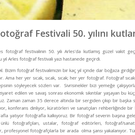
otoğraf Festivali 50. yılını kutla
s fotoğraf festivalinin 50. yılı Arles’da kutlamış güzel vakit geç
u yıl Arles fotoğraf festivali yazı hastanede geçirdi.
ıl. Bizim fotoğraf festivalimizin bir kaç yıl içinde dar boğaza girdi
or. Ama her yer sıcak, sıcak, sıcak; her yer fotoğraf. Fotoğraf sıc
psinin söyleyecek sözleri var. Sivrisinekler bizi yemeğe çalışıyo
ziyaret edilen ve savaş sonrası ekonomik sıkıntılar yaşayan bu kü
ruz. Zaman zaman 35 derece altında bir sergiden çıkıp bir başka s
ıyor, konferans dinliyor, küratörleri ve sanatçıları rehberliğinde b
rafla yatıyor fotoğrafla kalkıyoruz. Bir fotoğraf severin başına ge
nlü fotoğrafçıları, ustalar, fotoğraf editörleri, fotoğraf/sanat
r, profesyonel fotoğrafçılarla bir arada olma şansı yakalanıyor. Tü