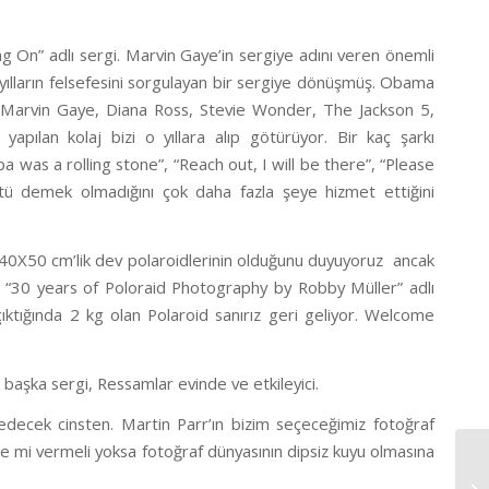
ng On” adlı sergi. Marvin Gaye’in sergiye adını veren önemli
 yılların felsefesini sorgulayan bir sergiye dönüşmüş. Obama
Marvin Gaye, Diana Ross, Stevie Wonder, The Jackson 5,
apılan kolaj bizi o yıllara alıp götürüyor. Bir kaç şarkı
apa was a rolling stone”, “Reach out, I will be there”, “Please
tü demek olmadığını çok daha fazla şeye hizmet ettiğini
40X50 cm’lik dev polaroidlerinin olduğunu duyuyoruz ancak
ide “30 years of Poloraid Photography by Robby Müller” adlı
 çıktığında 2 kg olan Polaroid sanırız geri geliyor. Welcome
başka sergi, Ressamlar evinde ve etkileyici.
 edecek cinsten. Martin Parr’ın bizim seçeceğimiz fotoğraf
ize mi vermeli yoksa fotoğraf dünyasının dipsiz kuyu olmasına