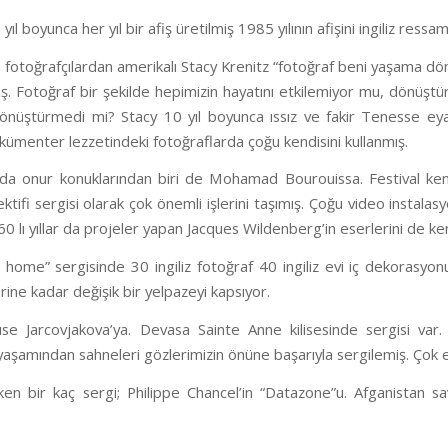
0 yıl boyunca her yıl bir afiş üretilmiş 1985 yılının afişini ingiliz r
an fotoğrafçılardan amerikalı Stacy Krenitz “fotoğraf beni yaşama 
ş. Fotoğraf bir şekilde hepimizin hayatını etkilemiyor mu, dönüşt
dönüştürmedi mi? Stacy 10 yıl boyunca ıssız ve fakir Tenesse eyal
kümenter lezzetindeki fotoğraflarda çoğu kendisini kullanmış.
nda onur konuklarından biri de Mohamad Bourouissa. Festival ken
tifi sergisi olarak çok önemli işlerini taşımış. Çoğu video instalasy
 60 lı yıllar da projeler yapan Jacques Wildenberg’in eserlerini de k
ome” sergisinde 30 ingiliz fotoğraf 40 ingiliz evi iç dekorasyonu
erine kadar değişik bir yelpazeyi kapsıyor.
use Jarcovjakova’ya. Devasa Sainte Anne kilisesinde sergisi var. 
şamından sahneleri gözlerimizin önüne başarıyla sergilemiş. Çok etkile
eken bir kaç sergi; Philippe Chancel’in “Datazone”u. Afganistan s