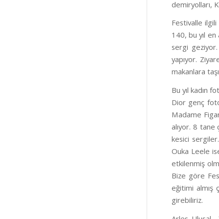
demiryolları, 
Festivalle ilg
140, bu yıl en
sergi geziyor.
yapıyor. Ziyar
makanlara taşı
Bu yıl kadın f
Dior genç fot
Madame Figaro 
alıyor. 8 tane
kesici sergile
Ouka Leele ise
etkilenmiş olm
Bize göre Fest
eğitimi almış 
girebiliriz.
Arles Ulusal 