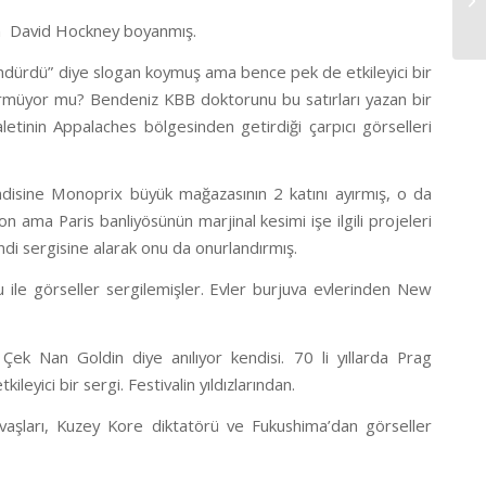
essam David Hockney boyanmış.
döndürdü” diye slogan koymuş ama bence pek de etkileyici bir
ürmüyor mu? Bendeniz KBB doktorunu bu satırları yazan bir
etinin Appalaches bölgesinden getirdiği çarpıcı görselleri
disine Monoprix büyük mağazasının 2 katını ayırmış, o da
on ama Paris banliyösünün marjinal kesimi işe ilgili projeleri
endi sergisine alarak onu da onurlandırmış.
 ile görseller sergilemişler. Evler burjuva evlerinden New
Çek Nan Goldin diye anılıyor kendisi. 70 li yıllarda Prag
yici bir sergi. Festivalin yıldızlarından.
avaşları, Kuzey Kore diktatörü ve Fukushima’dan görseller