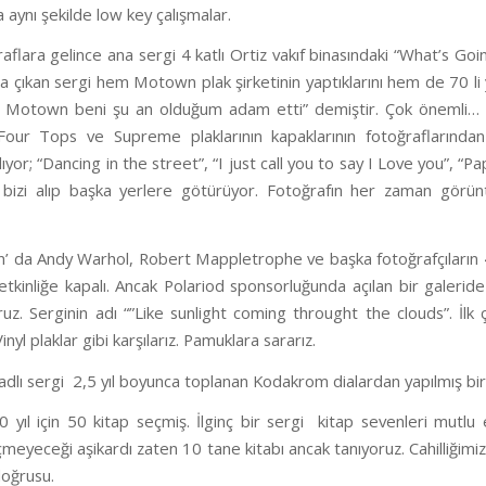
 aynı şekilde low key çalışmalar.
aflara gelince ana sergi 4 katlı Ortiz vakıf binasındaki “What’s Goi
la çıkan sergi hem Motown plak şirketinin yaptıklarını hem de 70 li
 Motown beni şu an olduğum adam etti” demiştir. Çok önemli… 
our Tops ve Supreme plaklarının kapaklarının fotoğraflarından y
yor; “Dancing in the street”, “I just call you to say I Love you”, “P
izi alıp başka yerlere götürüyor. Fotoğrafın her zaman görün
n’ da Andy Warhol, Robert Mappletrophe ve başka fotoğrafçıların 
ü etkinliğe kapalı. Ancak Polariod sponsorluğunda açılan bir galer
ruz. Serginin adı “”Like sunlight coming throught the clouds”. İlk
inyl plaklar gibi karşılarız. Pamuklara sararız.
dlı sergi 2,5 yıl boyunca toplanan Kodakrom dialardan yapılmış bir 
 yıl için 50 kitap seçmiş. İlginç bir sergi kitap sevenleri mutlu
eçmeyeceği aşikardı zaten 10 tane kitabı ancak tanıyoruz. Cahilliğim
doğrusu.