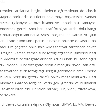
nda.
ncileri aralarına başka ülkelerin öğrencilerini de alarak
 Major’a park edip dertlerini anlatmaya başlamışlar. Saman
bizimle ilgileniyor ve bize kitabını ve Photobus’ü tanıtıyor.
eklendirmek gerek. Ama her taraf fotoğraf kitabı dolu hangi
in hazırladığı kitabı hatta Arles fotoğraf festivalinin 50 yıllık
adar? Fransız komünist partisi binasının önünde devasa kitap
ı. Bizi şaşırtan onun hala Arles festivali tarafından davet
 üzüyor. Zaman zaman türk fotoğrafçılarının isimlerini bazı
 kıdemli türk fotoğrafçılarından Atilla Durak’ı bu sene açılış
 Neden Türk fotoğrafçılarının olmadığını şöyle izah etti.
 festivalinde türk fotoğrafçı sergisi göremedik ama Emeric
ulduk. Sergisini gezdik taraflı politik mesajlarını aldık. Bazı
rkındayız. Gazete/sergi 19 yerin gök yüzlerini ve bulutlarını
sokmak ister gibi. Nereleri mi var; Sur, Silopi, Yüksekova,
kı/Ankara.
 çeşitli devlet kurumları dışında Olympus, BMW, LUMA, Devlet