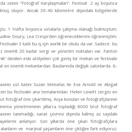
adı da zaten “Fotoğraf Karşılaşmaları”. Festival 2 ay boyunca
lmuş oluyor. Ancak 30-40 kilometre dışındaki bölgelerde
uştu. 1 Hafta boyunca ustalarla çalışma olanağı bulmuştum.
Claudine Doury, Lea Crespi’den öğreneceklerimi öğrenmiştim.
stivalin 3 katlı bu iş için asırlık bir okulu da var. Sadece bu
ha az önemli 20 kadar sergi ve yönetim noktaları var. Fanton
ik” denilen eski atölyeleri çok geniş bir mekan ve festivale
ral en önemli mekanlardan. Bazılarında değişik salonlarda 6-
sının üst katını Suzan Meiselas ile Eva Arnold ve Abigail
n bu festivalin ana temalarından. Helen Lewitt sergisi en
t fotoğraf öne çıkartılmış. Asya konuları ve fotoğrafçılarının
r sinema yönetmeninin yıllarca topladığı 8000 brut fotoğraf
sının tanımadığı, sanat çevresi dışında kalmış az saydaki
kayelerini anlatıyor. Son yıllarda öne çıkan fotoğrafçılara
alanların ve marjinal yaşamların öne çıktığını fark ediyoruz.