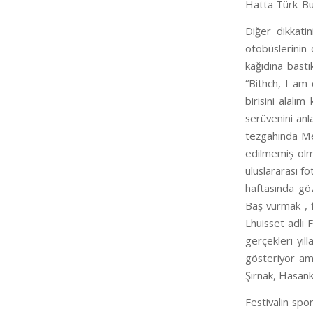
Hatta Türk-Bul
Diğer dikkati
otobüslerinin
kağıdına bastı
“Bithch, I am 
birisini alalım
serüvenini anl
tezgahında Mer
edilmemiş olma
uluslararası fo
haftasında gö
Baş vurmak , 
Lhuisset adlı F
gerçekleri yıl
gösteriyor ama
Şırnak, Hasan
Festivalin spo