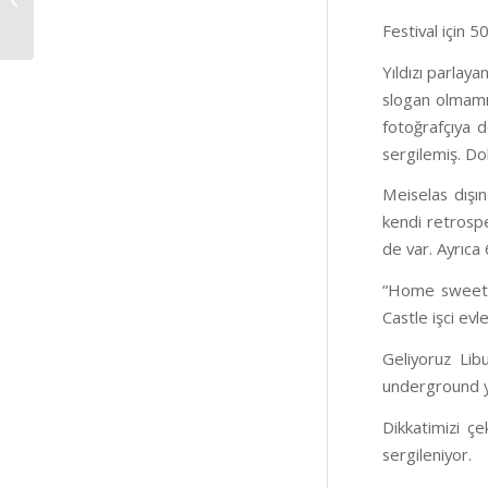
fotoğrafla var olmanın
Festival için 5
yolla...
Yıldızı parlay
slogan olmamı
fotoğrafçıya 
sergilemiş. Do
Meiselas dışı
kendi retrospek
de var. Ayrıca
“Home sweet h
Castle işci evl
Geliyoruz Lib
underground ya
Dikkatimizi ç
sergileniyor.