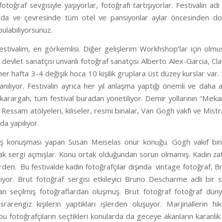
fotoğraf sevgisiyle yaşıyorlar, fotoğrafı tartışıyorlar. Festivalin 
s’da ve çevresinde tüm otel ve pansiyonlar aylar öncesinden do
bulabiliyorsunuz.
estivalim, en görkemlisi. Diğer gelişlerim Workhshop’lar için olm
 devlet sanatçısı ünvanlı fotoğraf sanatçısı Alberto Alex-Garcia, 
r hafta 3-4 değişik hoca 10 kişilik gruplara üst düzey kurslar var. Fe
ullanılıyor. Festivalin ayrıca her yıl anlaşma yaptığı önemli ve da
karargah, tüm festival buradan yönetiliyor. Demir yollarının “Mekan
 Ressam atölyeleri, kiliseler, resmi binalar, Van Gogh vakfı ve Mist
da yapılıyor.
çılış konuşması yapan Susan Meiselas onur konuğu. Gogh vakıf bina
k sergi açmışlar. Konu ortak olduğundan sorun olmamış. Kadın zate
rden. Bu festivalde kadın fotoğrafçılar dışında vintage fotoğraf, Bru
diliyor. Brut fotoğraf sergisi etkileyici Bruno Descharme adlı bi
an seçilmiş fotoğraflardan oluşmuş. Brut fotoğraf fotoğraf dünya
rarengiz kişilerin yaptıkları işlerden oluşuyor. Marjinallerin hi
u fotoğrafçıların seçtikleri konularda da geceye akanların karanlık 