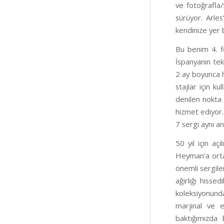
ve fotoğrafla/
sürüyor. Arle
kendinize yer 
Bu benim 4. f
İspanyanın tek
2 ay boyunca he
stajlar için k
denilen nokta 
hizmet ediyor.
7 sergi aynı an
50 yıl için a
Heyman’a orta
önemli sergile
ağırlığı hisse
koleksiyonund
marjinal ve es
baktığımızda b