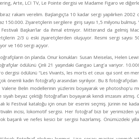
Kering, Arte, LCI TV, Le Pointe dergisi ve Madame Figaro ve diğerl
ili biraz rakam verelim. Başlangıçta 10 kadar sergi yapılırken 2002 
 az 150.000. Ziyaretçilerin sergilere giriş sayısı 1,5 milyonu bulmuş
 Festivali Başkan’lar da ihmal etmiyor. Mitterand da gelmiş Macro
etçilerin 2/3 ü eski ziyaretçilerden oluşuyor. Resmi sergi sayısı 50
yor ve 160 sergi açıyor.
otoğrafçıların ön planda. Onur konukları Susan Meiselas, Helen Lewit
oğrafçılar ödülünü Çinli 21 yaşındaki Gangao Lang’a variyor. 10.0
dergisi ödülünü “Les Vivants, les morts et ceux qui sont en mer” a
 çok önemli kadın fotoğrafçı arasından sıyrılıyor. Bu 8 fotoğrafçıda
r. Valerie Belin modellerinin yüzlerini boyayarak ve photoshop’u 
 siyah beyaz çektiği fotoğrafları boyayarak kendi imzasını atmış. O
alı ki Festival kataloğu için onun bir eserini seçmiş. Jürinin ne ka
ivalin incisi, lokomotif sergisi. Her fotoğraf bizi bir yerimizden 
çok başarılı ve nefes kesici bir sergisi hazırlamış. Önümüzdeki yıll
Yüksek Fotoğraf okulunu kurmuş. Lise sorası master yapmak isteme