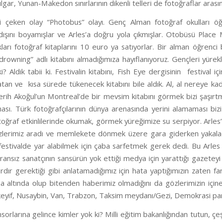
gar, Yunan-Makedon sınırlarının dikenli telleri de fotoğraflar arası
ni çeken olay “Photobus” olayı. Genç Alman fotoğraf okulları öğre
 dışını boyamışlar ve Arles’a doğru yola çıkmışlar. Otobüsü Place
kları fotoğraf kitaplarını 10 euro ya satıyorlar. Bir alman öğrenci 
drowning” adlı kitabını almadığımıza hayıflanıyoruz. Gençleri yür
 ki? Aldık tabii ki. Festivalin kitabını, Fish Eye dergisinin festival iç
atan ve kısa sürede tükenecek kitabını bile aldık. Al, al nereye k
ih Akoğul’un Montreal’de bir mevsim kitabını görmek bizi şaşırtmad
sı. Türk fotoğrafçılarının dünya arenasında yerini alamaması bizi
toğraf etkinlilerinde okumak, görmek yüreğimize su serpiyor. Arles’ın
zlerimiz aradı ve memlekete dönmek üzere gara giderken yakaladık.
festivalde yar alabilmek için çaba sarfetmek gerek dedi. Bu Arles
ransız sanatçının sansürün yok ettiği medya için yarattığı gazeteyi b
lardır gerektiği gibi anlatamadığımız için hata yaptığımızın zaten fa
 altında olup bitenden haberimiz olmadığını da gözlerimizin içine 
keyif, Nusaybin, Van, Trabzon, Taksim meydanı/Gezi, Demokrasi par
nsorlarına gelince kimler yok ki? Milli eğitim bakanlığından tutun,