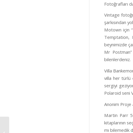
Fotoğrafları da
Vintage fotoğr
şarkısından yo
Motown için “
Temptation, F
beynimizde çalı
Mr Postman” b
bilenlerdeniz.
Villa Bankemo
villa her türl
sergiyi geziyo
Polaroid seni V
Anonim Proje a
Martin Parr 50
kitaplarının s
Siz nasıl bir
mı bilemedik 
fotoğrafçısınız? Amatör