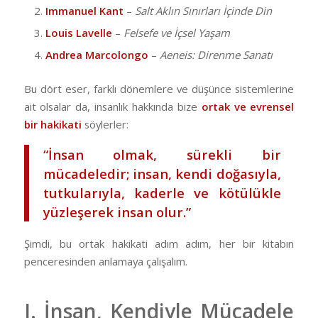
Immanuel Kant
–
Salt Aklın Sınırları İçinde Din
Louis Lavelle
–
Felsefe ve İçsel Yaşam
Andrea Marcolongo
–
Aeneis: Direnme Sanatı
Bu dört eser, farklı dönemlere ve düşünce sistemlerine
ait olsalar da, insanlık hakkında bize
ortak ve evrensel
bir hakikati
söylerler:
“İnsan olmak, sürekli bir
mücadeledir; insan, kendi doğasıyla,
tutkularıyla, kaderle ve kötülükle
yüzleşerek insan olur.”
Şimdi, bu ortak hakikati adım adım, her bir kitabın
penceresinden anlamaya çalışalım.
I. İnsan, Kendiyle Mücadele