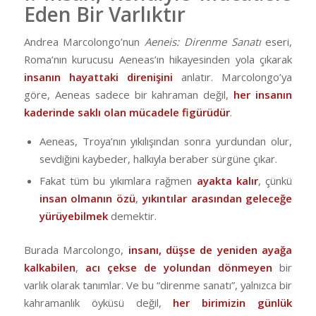
Eden Bir Varlıktır
Andrea Marcolongo’nun
Aeneis: Direnme Sanatı
eseri,
Roma’nın kurucusu Aeneas’ın hikayesinden yola çıkarak
insanın hayattaki direnişini
anlatır. Marcolongo’ya
göre, Aeneas sadece bir kahraman değil,
her insanın
kaderinde saklı olan mücadele figürüdür
.
Aeneas, Troya’nın yıkılışından sonra yurdundan olur,
sevdiğini kaybeder, halkıyla beraber sürgüne çıkar.
Fakat tüm bu yıkımlara rağmen
ayakta kalır
, çünkü
insan olmanın özü
,
yıkıntılar arasından geleceğe
yürüyebilmek
demektir.
Burada Marcolongo,
insanı, düşse de yeniden ayağa
kalkabilen
,
acı çekse de yolundan dönmeyen
bir
varlık olarak tanımlar. Ve bu “direnme sanatı”, yalnızca bir
kahramanlık öyküsü değil,
her birimizin günlük