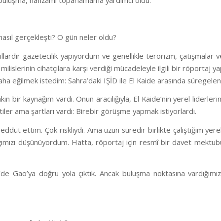
 nasıl gerçekleşti? O gün neler oldu?
ıllardır gazetecilik yapıyordum ve genellikle terörizm, çatışmalar
 milislerinin cihatçılara karşı verdiği mücadeleyle ilgili bir röport
aha eğilmek istedim: Sahra’daki IŞİD ile El Kaide arasında süregelen 
ın bir kaynağım vardı. Onun aracılığıyla, El Kaide’nin yerel liderler
tiler ama şartları vardı: Birebir görüşme yapmak istiyorlardı.
ddüt ettim. Çok riskliydi. Ama uzun süredir birlikte çalıştığım y
ığımızı düşünüyordum. Hatta, röportaj için resmî bir davet mektub
de Gao’ya doğru yola çıktık. Ancak buluşma noktasına vardığım