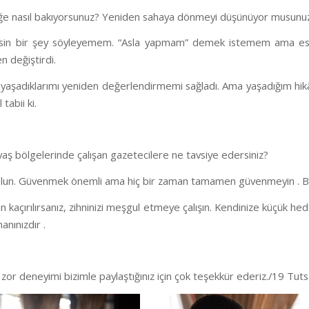
e nasıl bakıyorsunuz? Yeniden sahaya dönmeyi düşünüyor musunu
in bir şey söyleyemem. “Asla yapmam” demek istemem ama eskis
 değiştirdi.
yaşadıklarımı yeniden değerlendirmemi sağladı. Ama yaşadığım hikâ
 tabii ki.
vaş bölgelerinde çalışan gazetecilere ne tavsiye edersiniz?
 olun. Güvenmek önemli ama hiç bir zaman tamamen güvenmeyin . B
n kaçırılırsanız, zihninizi meşgul etmeye çalışın. Kendinize küçük he
nınızdır .
 zor deneyimi bizimle paylaştığınız için çok teşekkür ederiz./19 Tuts