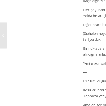
Kaçırıldığınızı
Her şey inanılm
Yolda bir araçl
Diğer araca bi
Fotoğrafın Polikrom
Şüphelenmeye
Serüveni; Paris
Photo’dan kalan
ilerliyorduk.
hatıra..
Bir noktada ar
alındığımı anla
Yeni aracın şo
—
Esir tutulduğu
Koşullar inanı
Toprakta yatıy
Ama en zor ol