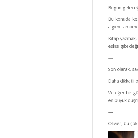
Bugün geleceğ
Bu konuda kes
algımı tamamen
Kitap yazmak, 
eskisi gibi değil
—
Son olarak, sa
Daha dikkatli
Ve eğer bir gü
en büyük düşma
—
Olivier, bu çok