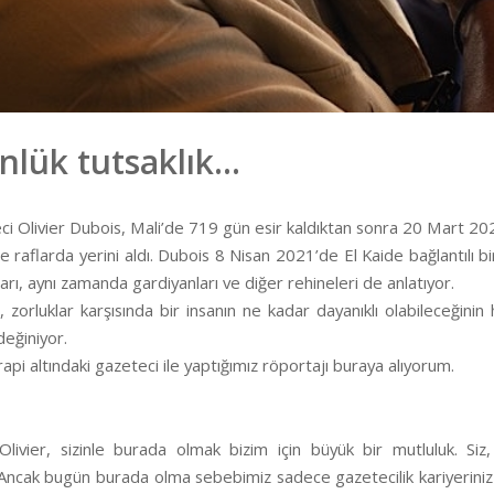
nlük tutsaklık…
ci Olivier Dubois, Mali’de 719 gün esir kaldıktan sonra 20 Mart 2023’
 raflarda yerini aldı. Dubois 8 Nisan 2021’de El Kaide bağlantılı bir
ıları, aynı zamanda gardiyanları ve diğer rehineleri de anlatıyor.
, zorluklar karşısında bir insanın ne kadar dayanıklı olabileceğinin
değiniyor.
api altındaki gazeteci ile yaptığımız röportajı buraya alıyorum.
Olivier, sizinle burada olmak bizim için büyük bir mutluluk. Si
 Ancak bugün burada olma sebebimiz sadece gazetecilik kariyeriniz