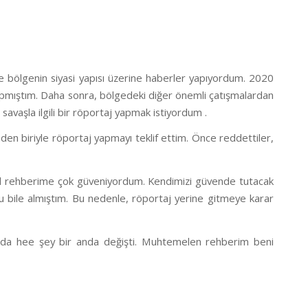
 ve bölgenin siyasi yapısı üzerine haberler yapıyordum. 2020
aj yapmıştım. Daha sonra, bölgedeki diğer önemli çatışmalardan
savaşla ilgili bir röportaj yapmak istiyordum .
inden biriyle röportaj yapmayı teklif ettim. Önce reddettiler,
erel rehberime çok güveniyordum. Kendimizi güvende tutacak
u bile almıştım. Bu nedenle, röportaj yerine gitmeye karar
ızda hee şey bir anda değişti. Muhtemelen rehberim beni