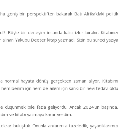
aha geniş bir perspektiften bakarak Batı Afrika’daki politik
i? Böyle bir deneyim insanda kalıcı izler bırakır. Kitabınızı
ir alınan Yakubu Deeter kitap yazmadı. Sizin bu süreci yazıya
ma normal hayata dönüş gerçekten zaman alıyor. Kitabımı
 hem benim için hem de ailem için sanki bir nevi tedavi oldu
e düşünmek bile fazla geliyordu. Ancak 2024’ün başında,
adım ve kitabı yazmaya karar verdim.
krar buluştuk. Onunla anılarımızı tazeledik, yaşadıklarımızı