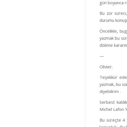
gün boyunca r
Bu zor süreci,
durumu konuşm
Öncelikle, bug
yazmak bu süre
dökme kararınız
—
Olivier:
Teşekkür eder
yazmak, bu sür
diyebilirim .
Serbest kaldı
Michel Lafon Y
Bu süreçte 4 y
konuştuk . Bu