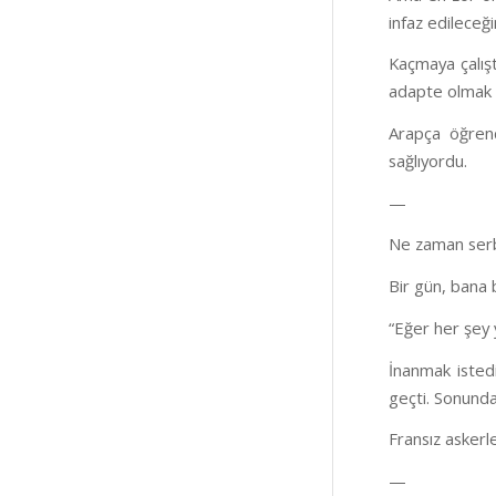
infaz edileceğ
Kaçmaya çalışt
adapte olmak 
Arapça öğrend
sağlıyordu.
—
Ne zaman serbe
Bir gün, bana b
“Eğer her şey 
İnanmak isted
geçti. Sonunda,
Fransız asker
—