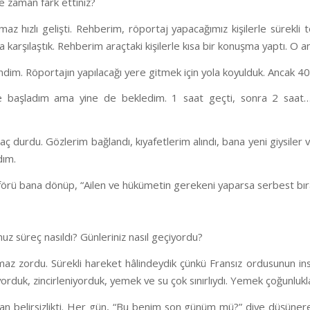
 ne zaman fark ettiniz?
az hızlı gelişti. Rehberim, röportaj yapacağımız kişilerle sürekli te
a karşılaştık. Rehberim araçtaki kişilerle kısa bir konuşma yaptı. O an
ndim. Röportajın yapılacağı yere gitmek için yola koyulduk. Ancak 40
 başladım ama yine de bekledim. 1 saat geçti, sonra 2 saat… 
aç durdu. Gözlerim bağlandı, kıyafetlerim alındı, bana yeni giysiler 
dım.
förü bana dönüp, “Ailen ve hükümetin gerekeni yaparsa serbest bırakı
nuz süreç nasıldı? Günleriniz nasıl geçiyordu?
lmaz zordu. Sürekli hareket hâlindeydik çünkü Fransız ordusunun insa
orduk, zincirleniyorduk, yemek ve su çok sınırlıydı. Yemek çoğunlukla
an belirsizlikti. Her gün, “Bu benim son günüm mü?” diye düşüner