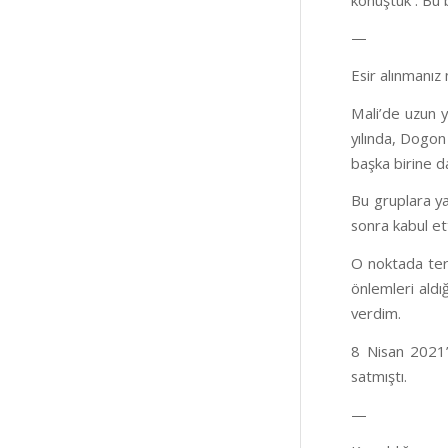
—
Esir alınmanız
Mali’de uzun y
yılında, Dogon
başka birine d
Bu gruplara yak
sonra kabul et
O noktada tere
önlemleri ald
verdim.
8 Nisan 2021’
satmıştı.
—