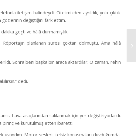
lefonla iletişim halindeydi. Otelimizden ayrıldık, yola çıktık.
 gözlerinin değiştiğini fark ettim.
 dakika geçti ve hâlâ durmamıştık.
Röportajın planlanan süresi çoktan dolmuştu. Ama hâlâ
verildi. Sonra beni başka bir araca aktardılar. O zaman, rehin
lırsın.” dedi.
nsız hava araçlarından saklanmak için yer değiştiriyorlardı.
 pirinç ve kurutulmuş etten ibaretti.
ek uyandım. Motor sesleri, telsiz konuşmaları duyduğumda,