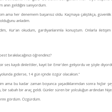
im anın geldiğini sanıyordum.
ım ama her denemem başarısız oldu. Kaçmaya çalıştıkça, güvenlik ö
olduğunu anladım.
im, Kur’an okudum, gardiyanlarımla konuştum. Onlarla iletişi
st bırakılacağınızı öğrendiniz?
ir ses kaydı dinlettiler, kayıt bir Emir’den geliyordu ve şöyle diyord
yolunda giderse, 14 gün içinde özgür olacaksın.”
im ama bu kadar zaman boyunca yaşadıklarımdan sonra hiçbir şey
 bir sabah bir araç geldi. Günler süren bir yolculuğun ardından Nijery
lerini gördüm. Özgürdüm.