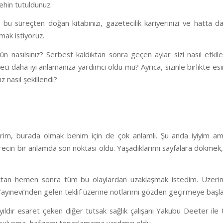
ehin tutuldunuz.
 bu süreçten doğan kitabınızı, gazetecilik kariyerinizi ve hatta d
ak istiyoruz.
ün nasılsınız? Serbest kaldıktan sonra geçen aylar sizi nasıl etkiled
ci daha iyi anlamanıza yardımcı oldu mu? Ayrıca, sizinle birlikte es
 nasıl şekillendi?
im, burada olmak benim için de çok anlamlı. Şu anda iyiyim a
ecin bir anlamda son noktası oldu. Yaşadıklarımı sayfalara dökmek,
ktan hemen sonra tüm bu olaylardan uzaklaşmak istedim. Üzerin
ayınevi’nden gelen teklif üzerine notlarımı gözden geçirmeye başl
ıldır esaret çeken diğer tutsak sağlık çalışanı Yakubu Deeter ile te
 buluşma, hafızamı toparlamama yardımcı oldu.